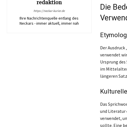
redaktion
Die Bed
https://neckar-kurier.de
Verwen
Ihre Nachrichtenquelle entlang des
Neckars - immer aktuell, immer nah
Etymologi
Der Ausdruck 
verwendet wir
Ursprung des S
im Mittelalte
längeren Satz
Kulturell
Das Sprichwor
und Literatur
verwendet, um
sollte. Eine 