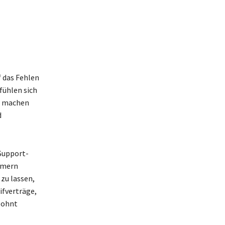
f das Fehlen
fühlen sich
en machen
d
Support-
hmern
zu lassen,
ifverträge,
lohnt