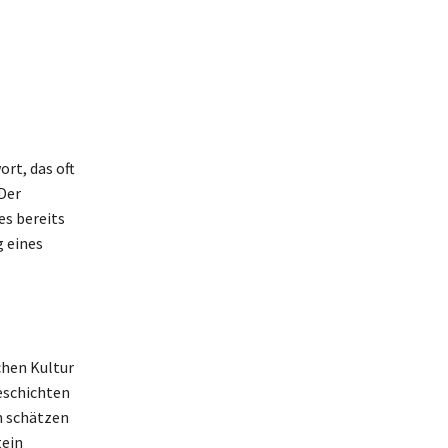
rt, das oft
Der
es bereits
g eines
chen Kultur
Geschichten
n schätzen
tein