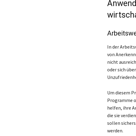
Anwendu
wirtsch
Arbeitsw
In der Arbeit
von Anerkennu
nicht ausreic
oder sich übe
Unzufriedenhe
Um diesem Pr
Programme od
helfen, ihre 
die sie verdie
sollen sicher
werden.