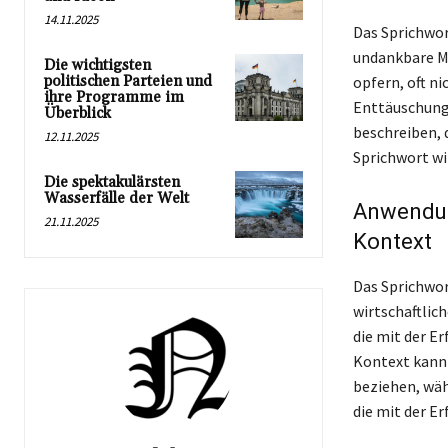
14.11.2025
Das Sprichwor
undankbare Me
Die wichtigsten
politischen Parteien und
opfern, oft ni
ihre Programme im
Enttäuschung 
Überblick
beschreiben, 
12.11.2025
Sprichwort wi
Die spektakulärsten
Wasserfälle der Welt
Anwendung
21.11.2025
Kontext
Das Sprichwor
wirtschaftlic
die mit der E
Kontext kann 
beziehen, wäh
die mit der E