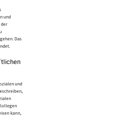
s
en und
 der
u
rgehen. Das
ndet.
tlichen
ozialen und
beschreiben,
zialen
 Kollegen
eisen kann,