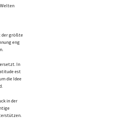
r Welten
s
t der größte
ohnung eng
n.
rsetzt. In
atitude est
um die Idee
d.
ck in der
htige
terstützen.