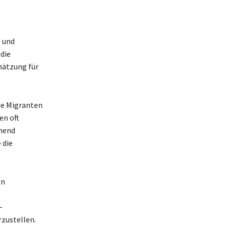
e und
die
hätzung für
ie Migranten
en oft
chend
 die
on
-
zustellen.