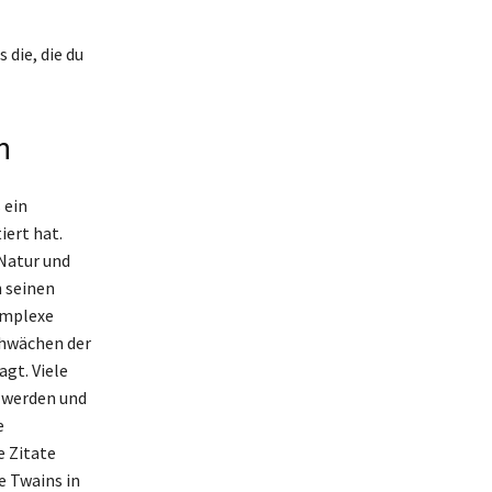
 die, die du
n
 ein
iert hat.
 Natur und
h seinen
omplexe
chwächen der
gt. Viele
t werden und
e
 Zitate
e Twains in