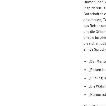
Humor über Ge
inspirieren. 
Botschaften e
abzubauen, To
das Reisen un
und die Offen
um die inspir
die sich mit 
einige Sprüch
„Der Mensc
„Reisen ist
„Bildung i
„Die Wahrh
„Humor ist