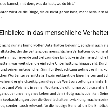
s du kannst, mit dem, was du hast, wo du bist.“
hren wirst du die Dinge, die du nicht getan hast, mehr bedauern als
.“
Einblicke in das menschliche Verhalte
t nicht nur als humorvoller Unterhalter bekannt, sondern auch als
riftsteller, der die Brillanz des menschlichen Verhaltens dokument
bieten inspirierende und tiefgründige Einblicke in die menschliche
halten, was weit über die einfache Unterhaltung hinausgeht. Durc
 und seinen untrüglichen Sinn für Beobachtung gelingt es ihm, k
achen Worten zu vermitteln. Twain entlarvt die Eigenheiten und S
 während er gleichzeitig grundlegende Wertvorstellungen hinterfra
Trost und Weisheit in seinen Worten, die oft humorvoll präsentier
gen, über unser eigenes Leben und den Erfolg nachzudenken. Sein
n Beobachtungen über die Gesellschaftsentwicklung machen seine
los, sondern auch relevant für die heutige Generation. Die Einblick