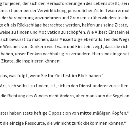
 für jeden, der sich den Herausforderungen des Lebens stellt, sei 
ontext oder bei der Verwirklichung persönlicher Ziele. Twain ermu
t der Veränderung anzunehmen und Grenzen zu überwinden. In eine
e oft als Rückschläge betrachtet werden, helfen uns seine Zitate,
tweise zu finden und Motivation zu schöpfen. Wie Albert Einstein e
g, sich bewusst zu machen, dass Misserfolge ebenfalls Teil des We
ie Weisheit von Denkern wie Twain und Einstein zeigt, dass die ric
 haben, unser Denken nachhaltig zu verändern. Hier sind einige se
Zitate, die inspirieren können:
 das, was folgt, wenn Sie Ihr Ziel fest im Blick haben.“
Art, sich selbst zu finden, ist, sich in den Dienst anderer zu stellen.
die Richtung des Windes nicht ändern, aber man kann die Segel a
ster haben stets heftige Opposition von mittelmäßigen Köpfen.“
ist die einzige Ressource, die wir nicht zurückbekommen können.“