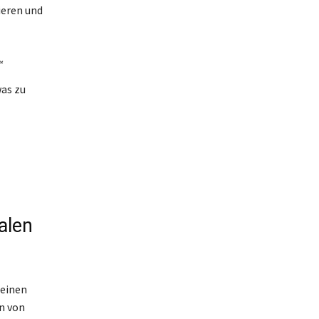
ieren und
“
was zu
alen
seinen
n von