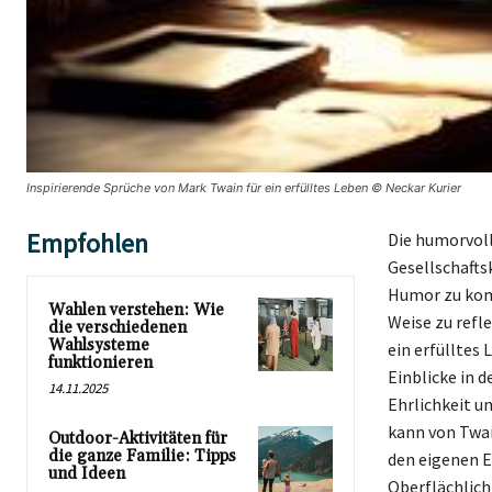
Inspirierende Sprüche von Mark Twain für ein erfülltes Leben © Neckar Kurier
Empfohlen
Die humorvoll
Gesellschaftsk
Humor zu kom
Wahlen verstehen: Wie
Weise zu refl
die verschiedenen
Wahlsysteme
ein erfülltes
funktionieren
Einblicke in 
14.11.2025
Ehrlichkeit un
kann von Twai
Outdoor-Aktivitäten für
die ganze Familie: Tipps
den eigenen Er
und Ideen
Oberflächlichk