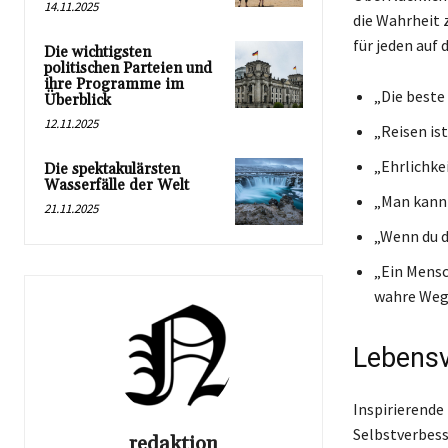
14.11.2025
die Wahrheit z
für jeden auf
Die wichtigsten
politischen Parteien und
ihre Programme im
„Die beste 
Überblick
12.11.2025
„Reisen ist
„Ehrlichkei
Die spektakulärsten
Wasserfälle der Welt
„Man kann 
21.11.2025
„Wenn du d
„Ein Mensc
wahre Weg
Lebensv
Inspirierende
Selbstverbess
redaktion