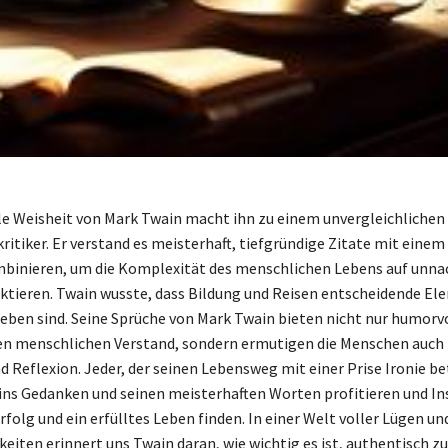
e Weisheit von Mark Twain macht ihn zu einem unvergleichlichen
ritiker. Er verstand es meisterhaft, tiefgründige Zitate mit einem
binieren, um die Komplexität des menschlichen Lebens auf unn
ektieren. Twain wusste, dass Bildung und Reisen entscheidende El
 Leben sind. Seine Sprüche von Mark Twain bieten nicht nur humorv
den menschlichen Verstand, sondern ermutigen die Menschen auch
d Reflexion. Jeder, der seinen Lebensweg mit einer Prise Ironie be
ns Gedanken und seinen meisterhaften Worten profitieren und Ins
folg und ein erfülltes Leben finden. In einer Welt voller Lügen un
eiten erinnert uns Twain daran, wie wichtig es ist, authentisch z