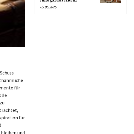
Alltagsradverkehr
05.05.2026
 Schuss
achahmliche
emente für
olle
 zu
trachtet,
piration für
d
u bleiben und