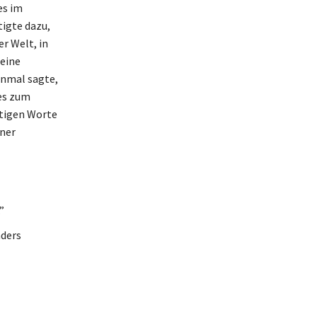
es im
tigte dazu,
r Welt, in
 eine
inmal sagte,
ges zum
htigen Worte
iner
”
nders