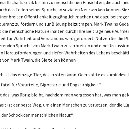
sellschaftskritik bis hin zu menschlichen Einsichten, die auch he
Durch das Teilen seiner Sprüche in sozialen Netzwerken können Sie 
iner breiten Öffentlichkeit zugänglich machen und dazu beitragen
leranz zu fördern und zur Bildung beizutragen. Mark Twains Ged
d die menschliche Natur erhalten durch Ihre Beiträge neue Aufme
heit für Wahrheit und Verständnis wird gefördert. Nutzen Sie die 
ierenden Sprüche von Mark Twain zu verbreiten und eine Diskussio
den Herausforderungen und tiefen Wahrheiten des Lebens beschäftig
e von Mark Twain, die Sie teilen können:
h ist das einzige Tier, das erröten kann. Oder sollte es zumindest
 fatal für Vorurteile, Bigotterie und Engstirnigkeit.“
st das, was übrig bleibt, nachdem man vergessen hat, was man gele
eit ist der beste Weg, um einen Menschen zu verletzen, der die Lüg
 der Schock der menschlichen Natur.“