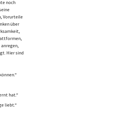
ute noch
seine
, Vorurteile
anken über
rksamkeit,
Plattformen,
n anregen,
t. Hier sind
 können.“
rnt hat.“
e liebt.“