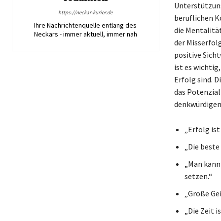
Unterstützung
https://neckar-kurier.de
beruflichen K
Ihre Nachrichtenquelle entlang des
die Mentalitä
Neckars - immer aktuell, immer nah
der Misserfolg
positive Sich
ist es wichti
Erfolg sind. D
das Potenzial
denkwürdigen 
„Erfolg ist
„Die beste 
„Man kann 
setzen.“
„Große Gei
„Die Zeit 