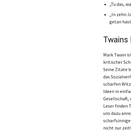
„Tu das, wa
„In zehn Ja
getan hast
Twains 
Mark Twain is
kritischer Sch
Seine Zitate 
das Sozialver
scharfen Witz
Ideen in einf
Gesellschaft,
Leser finden 
uns dazu anre
scharfsinnige
nicht nur zeit