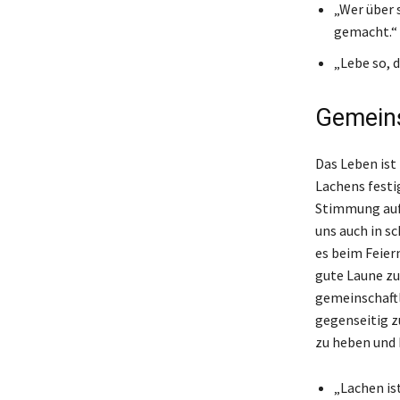
„Wer über 
gemacht.“
„Lebe so, 
Gemeins
Das Leben ist
Lachens festi
Stimmung aufz
uns auch in s
es beim Feier
gute Laune zu
gemeinschaftl
gegenseitig zu
zu heben und 
„Lachen is