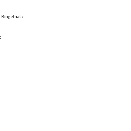
m Ringelnatz
t