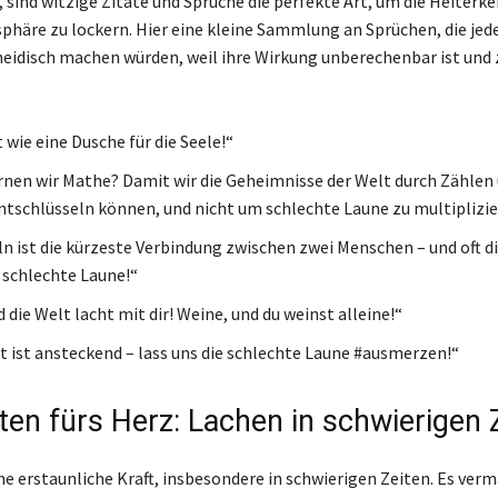
 sind witzige Zitate und Sprüche die perfekte Art, um die Heiterke
phäre zu lockern. Hier eine kleine Sammlung an Sprüchen, die jed
eidisch machen würden, weil ihre Wirkung unberechenbar ist und
 wie eine Dusche für die Seele!“
nen wir Mathe? Damit wir die Geheimnisse der Welt durch Zählen
tschlüsseln können, und nicht um schlechte Laune zu multiplizie
ln ist die kürzeste Verbindung zwischen zwei Menschen – und oft di
 schlechte Laune!“
 die Welt lacht mit dir! Weine, und du weinst alleine!“
ät ist ansteckend – lass uns die schlechte Laune #ausmerzen!“
ten fürs Herz: Lachen in schwierigen 
ne erstaunliche Kraft, insbesondere in schwierigen Zeiten. Es ver