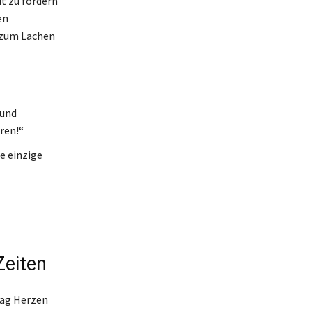
it zu fördern
en
 zum Lachen
 und
ren!“
e einzige
Zeiten
mag Herzen