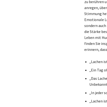
zu berühren u
anregen, über
Stimmung hebe
Emotionale Le
sondern auch 
die Stärke be
Leben mit Hum
finden Sie in
erinnern, dass
„Lachen ist
„Ein Tag oh
„Das Lache
Unbekann
„In jeder s
„Lachen is