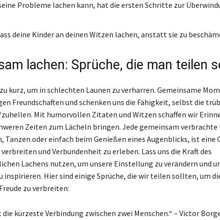
seine Probleme lachen kann, hat die ersten Schritte zur Überwin
dass deine Kinder an deinen Witzen lachen, anstatt sie zu beschäm
am lachen: Sprüche, die man teilen so
 zu kurz, um in schlechten Launen zu verharren. Gemeinsame Mom
gen Freundschaften und schenken uns die Fähigkeit, selbst die trü
uhellen. Mit humorvollen Zitaten und Witzen schaffen wir Erinn
chweren Zeiten zum Lächeln bringen. Jede gemeinsam verbrachte 
n, Tanzen oder einfach beim Genießen eines Augenblicks, ist eine 
 verbreiten und Verbundenheit zu erleben. Lass uns die Kraft des
ichen Lachens nutzen, um unsere Einstellung zu verändern und u
 inspirieren. Hier sind einige Sprüche, die wir teilen sollten, um 
Freude zu verbreiten:
t die kürzeste Verbindung zwischen zwei Menschen.“ – Victor Borg