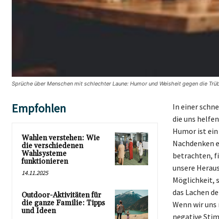
Sprüche über Menschen mit schlechter Laune: Humor und Weisheit gegen die Trüb
Empfohlen
In einer schne
die uns helfe
Humor ist ein
Wahlen verstehen: Wie
Nachdenken ei
die verschiedenen
Wahlsysteme
betrachten, f
funktionieren
unsere Heraus
14.11.2025
Möglichkeit, 
das Lachen de
Outdoor-Aktivitäten für
die ganze Familie: Tipps
Wenn wir uns 
und Ideen
negative Stimm