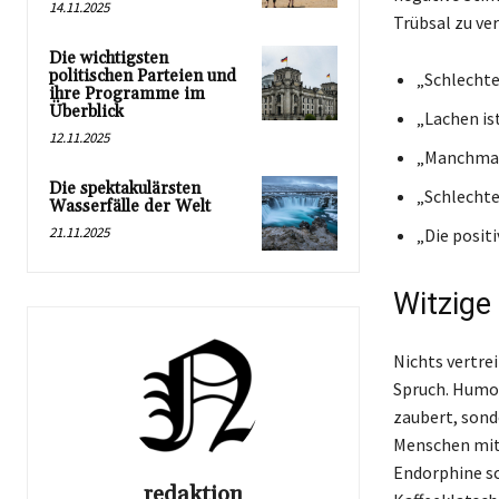
14.11.2025
Trübsal zu ve
Die wichtigsten
politischen Parteien und
„Schlechte 
ihre Programme im
Überblick
„Lachen is
12.11.2025
„Manchmal 
Die spektakulärsten
„Schlechte
Wasserfälle der Welt
21.11.2025
„Die posit
Witzige
Nichts vertrei
Spruch. Humor 
zaubert, sond
Menschen mit 
Endorphine sc
redaktion