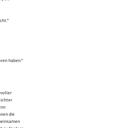
cht.“
oren haben.“
voller
sichter
enn
nnen die
emeinsamen