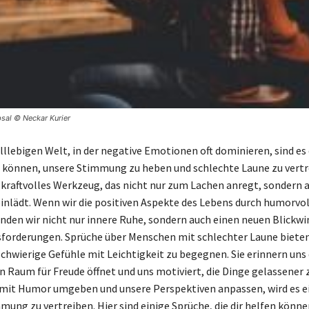
sal © Neckar Kurier
lllebigen Welt, in der negative Emotionen oft dominieren, sind es 
n können, unsere Stimmung zu heben und schlechte Laune zu vertr
 kraftvolles Werkzeug, das nicht nur zum Lachen anregt, sondern
nlädt. Wenn wir die positiven Aspekte des Lebens durch humorvo
inden wir nicht nur innere Ruhe, sondern auch einen neuen Blickwi
forderungen. Sprüche über Menschen mit schlechter Laune bieten
schwierige Gefühle mit Leichtigkeit zu begegnen. Sie erinnern uns 
n Raum für Freude öffnet und uns motiviert, die Dinge gelassener 
mit Humor umgeben und unsere Perspektiven anpassen, wird es ei
ung zu vertreiben. Hier sind einige Sprüche, die dir helfen können