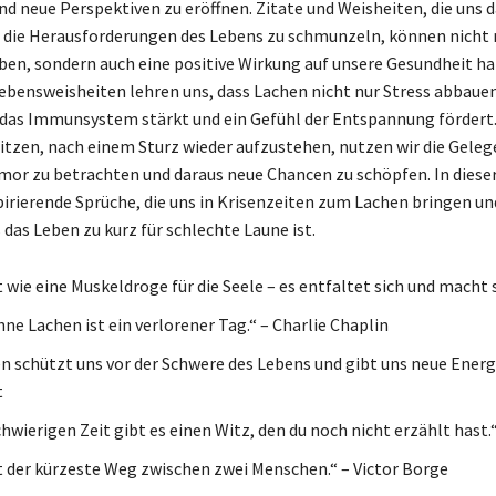
nd neue Perspektiven zu eröffnen. Zitate und Weisheiten, die uns 
 die Herausforderungen des Lebens zu schmunzeln, können nicht 
n, sondern auch eine positive Wirkung auf unsere Gesundheit ha
bensweisheiten lehren uns, dass Lachen nicht nur Stress abbaue
das Immunsystem stärkt und ein Gefühl der Entspannung fördert
sitzen, nach einem Sturz wieder aufzustehen, nutzen wir die Geleg
or zu betrachten und daraus neue Chancen zu schöpfen. In dieser
spirierende Sprüche, die uns in Krisenzeiten zum Lachen bringen un
 das Leben zu kurz für schlechte Laune ist.
 wie eine Muskeldroge für die Seele – es entfaltet sich und macht 
ne Lachen ist ein verlorener Tag.“ – Charlie Chaplin
n schützt uns vor der Schwere des Lebens und gibt uns neue Energi
t
chwierigen Zeit gibt es einen Witz, den du noch nicht erzählt hast.
t der kürzeste Weg zwischen zwei Menschen.“ – Victor Borge