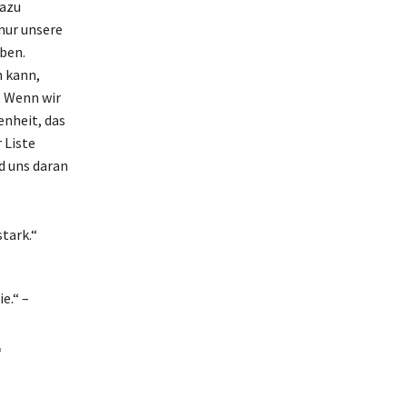
dazu
nur unsere
ben.
n kann,
. Wenn wir
enheit, das
 Liste
d uns daran
stark.“
e.“ –
“