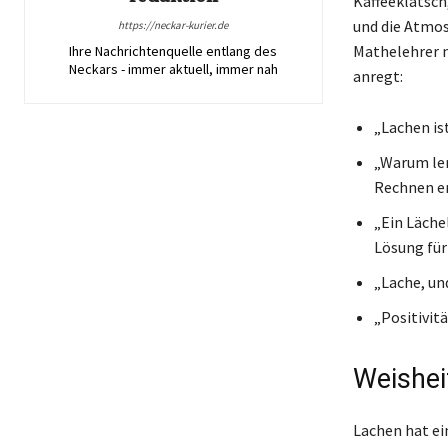
Kaffeeklatsch,
und die Atmos
https://neckar-kurier.de
Mathelehrer n
Ihre Nachrichtenquelle entlang des
Neckars - immer aktuell, immer nah
anregt:
„Lachen ist
„Warum ler
Rechnen en
„Ein Läche
Lösung für
„Lache, und
„Positivit
Weishei
Lachen hat ei