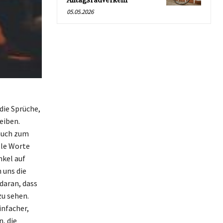
Alltagsradverkehr
05.05.2026
die Sprüche,
eiben.
 auch zum
lle Worte
nkel auf
 uns die
daran, dass
zu sehen.
nfacher,
, die