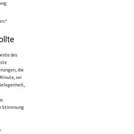
dung
en.“
llte
ente des
bste
erungen, die
Minute, sei
Gelegenheit,
ns
die Stimmung
e