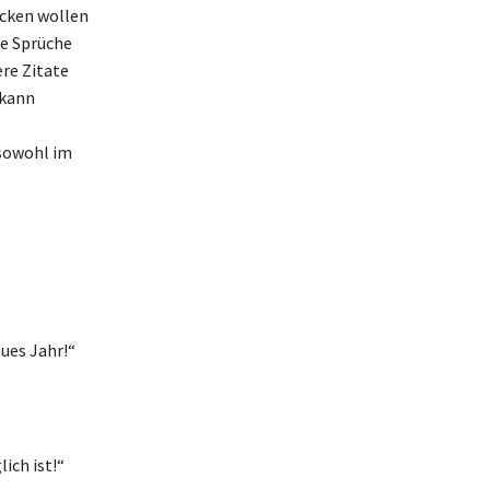
cken wollen
le Sprüche
re Zitate
 kann
e
 sowohl im
ues Jahr!“
ich ist!“