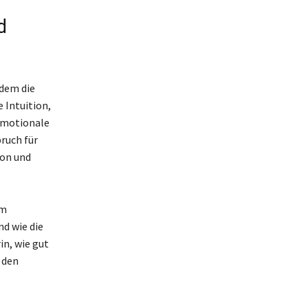
d
 dem die
 Intuition,
 emotionale
ruch für
ion und
im
d wie die
in, wie gut
 den