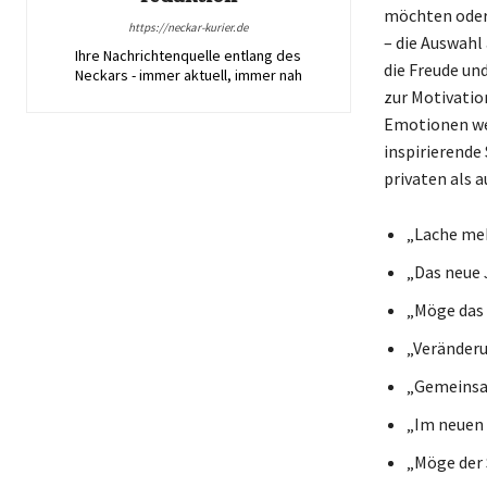
möchten oder
https://neckar-kurier.de
– die Auswahl
Ihre Nachrichtenquelle entlang des
die Freude un
Neckars - immer aktuell, immer nah
zur Motivatio
Emotionen wec
inspirierende
privaten als 
„Lache meh
„Das neue 
„Möge das 
„Veränderu
„Gemeinsam
„Im neuen 
„Möge der S