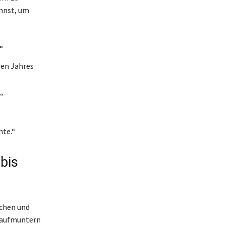
annst, um
“
uen Jahres
“
hte.“
 bis
üchen und
n aufmuntern