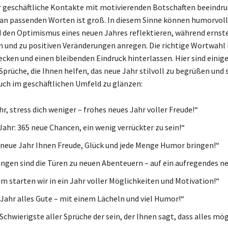
 geschäftliche Kontakte mit motivierenden Botschaften beeindru
 an passenden Worten ist groß. In diesem Sinne können humorvol
d den Optimismus eines neuen Jahres reflektieren, während ernste
n und zu positiven Veränderungen anregen. Die richtige Wortwahl
ken und einen bleibenden Eindruck hinterlassen. Hier sind einig
 Sprüche, die Ihnen helfen, das neue Jahr stilvoll zu begrüßen und
auch im geschäftlichen Umfeld zu glänzen:
r, stress dich weniger – frohes neues Jahr voller Freude!“
Jahr: 365 neue Chancen, ein wenig verrückter zu sein!“
neue Jahr Ihnen Freude, Glück und jede Menge Humor bringen!“
ngen sind die Türen zu neuen Abenteuern – auf ein aufregendes ne
 starten wir in ein Jahr voller Möglichkeiten und Motivation!“
Jahr alles Gute – mit einem Lächeln und viel Humor!“
chwierigste aller Sprüche der sein, der Ihnen sagt, dass alles mögl