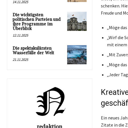
14.11.2025
schenken. Hie
Freude und Mo
Die wichtigsten
politischen Parteien und
ihre Programme im
„Möge das 
Überblick
12.11.2025
„Wirf die 
mit einem 
Die spektakulärsten
Wasserfälle der Welt
„Mit Zuver
21.11.2025
„Möge das 
„Jeder Tag 
Kreative
geschäf
Ein neues Jah
Zitate in die 
redaktion