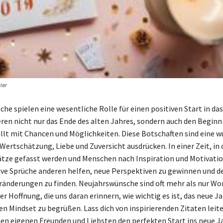
ier
he spielen eine wesentliche Rolle für einen positiven Start in das
eren nicht nur das Ende des alten Jahres, sondern auch den Beginn
üllt mit Chancen und Möglichkeiten. Diese Botschaften sind eine 
 Wertschätzung, Liebe und Zuversicht ausdrücken. In einer Zeit, in 
tze gefasst werden und Menschen nach Inspiration und Motivatio
ve Sprüche anderen helfen, neue Perspektiven zu gewinnen und d
ränderungen zu finden. Neujahrswünsche sind oft mehr als nur Wort
r Hoffnung, die uns daran erinnern, wie wichtig es ist, das neue J
en Mindset zu begrüßen. Lass dich von inspirierenden Zitaten leite
nen eigenen Freunden und Liebsten den perfekten Start ins neue J