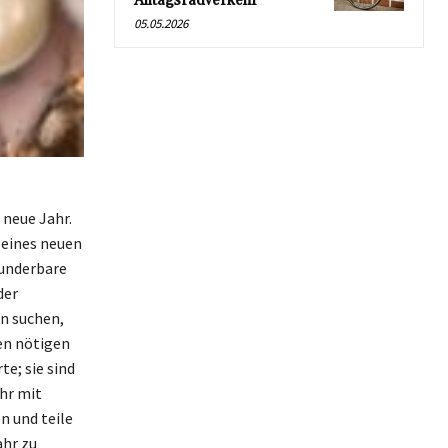
Alltagsradverkehr
05.05.2026
 neue Jahr.
 eines neuen
wunderbare
der
n suchen,
en nötigen
e; sie sind
ahr mit
n und teile
ahr zu