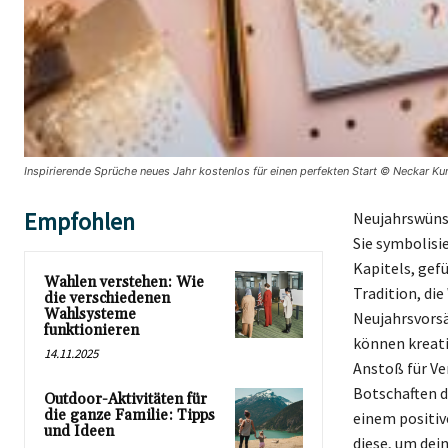
Inspirierende Sprüche neues Jahr kostenlos für einen perfekten Start © Neckar Kur
Empfohlen
Neujahrswünsc
Sie symbolisi
Kapitels, gef
Wahlen verstehen: Wie
Tradition, die
die verschiedenen
Wahlsysteme
Neujahrsvorsä
funktionieren
können kreati
14.11.2025
Anstoß für Ve
Botschaften de
Outdoor-Aktivitäten für
die ganze Familie: Tipps
einem positiv
und Ideen
diese, um dei