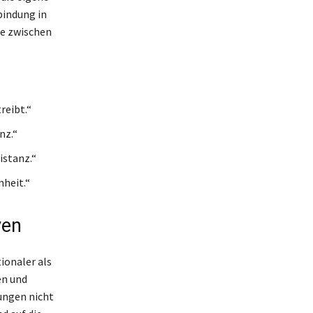
bindung in
ce zwischen
reibt.“
nz.“
istanz.“
nheit.“
ven
ionaler als
en und
ungen nicht