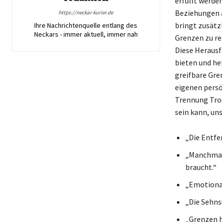
erfüllt werde
Beziehungen a
https://neckar-kurier.de
bringt zusätzl
Ihre Nachrichtenquelle entlang des
Neckars - immer aktuell, immer nah
Grenzen zu re
Diese Herausf
bieten und he
greifbare Gre
eigenen persö
Trennung Tros
sein kann, un
„Die Entfer
„Manchmal
braucht.“
„Emotional
„Die Sehns
„Grenzen h