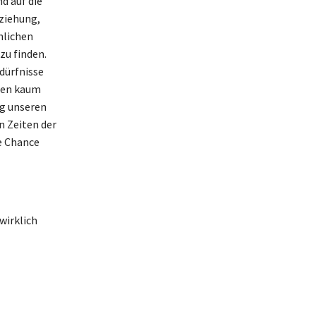
d auf die
ziehung,
nlichen
zu finden.
dürfnisse
hren kaum
ig unseren
 Zeiten der
e Chance
wirklich