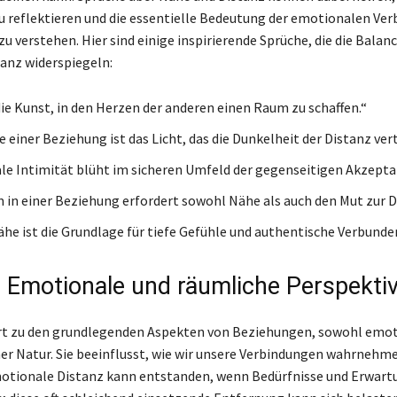
u reflektieren und die essentielle Bedeutung der emotionalen Ver
u verstehen. Hier sind einige inspirierende Sprüche, die die Balan
anz widerspiegeln:
die Kunst, in den Herzen der anderen einen Raum zu schaffen.“
einer Beziehung ist das Licht, das die Dunkelheit der Distanz vert
e Intimität blüht im sicheren Umfeld der gegenseitigen Akzepta
in einer Beziehung erfordert sowohl Nähe als auch den Mut zur D
ähe ist die Grundlage für tiefe Gefühle und authentische Verbunde
: Emotionale und räumliche Perspekti
rt zu den grundlegenden Aspekten von Beziehungen, sowohl emot
er Natur. Sie beeinflusst, wie wir unsere Verbindungen wahrnehm
otionale Distanz kann entstanden, wenn Bedürfnisse und Erwart