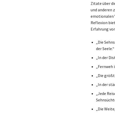
Zitate über d
und anderen z
emotionalen V
Reflexion biet
Erfahrung von
„Die Sehns
der Seele.“
„In der Dis
„Fernweh i
„Die größt
„In der st
„Jede Reise
Sehnsücht
„Die Weite,