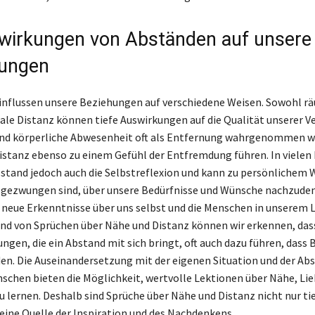
wirkungen von Abständen auf unsere
dungen
nflussen unsere Beziehungen auf verschiedene Weisen. Sowohl rä
le Distanz können tiefe Auswirkungen auf die Qualität unserer 
nd körperliche Abwesenheit oft als Entfernung wahrgenommen wi
stanz ebenso zu einem Gefühl der Entfremdung führen. In vielen 
bstand jedoch auch die Selbstreflexion und kann zu persönliche
r gezwungen sind, über unsere Bedürfnisse und Wünsche nachzuden
neue Erkenntnisse über uns selbst und die Menschen in unserem 
nd von Sprüchen über Nähe und Distanz können wir erkennen, dass
ngen, die ein Abstand mit sich bringt, oft auch dazu führen, dass
en. Die Auseinandersetzung mit der eigenen Situation und der Ab
schen bieten die Möglichkeit, wertvolle Lektionen über Nähe, Lie
u lernen. Deshalb sind Sprüche über Nähe und Distanz nicht nur ti
eine Quelle der Inspiration und des Nachdenkens.