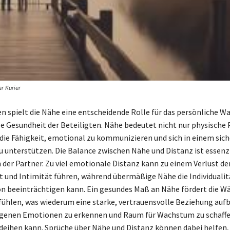
r Kurier
n spielt die Nähe eine entscheidende Rolle für das persönliche 
e Gesundheit der Beteiligten. Nähe bedeutet nicht nur physische 
die Fähigkeit, emotional zu kommunizieren und sich in einem sic
u unterstützen. Die Balance zwischen Nähe und Distanz ist essenzi
der Partner. Zu viel emotionale Distanz kann zu einem Verlust de
 und Intimität führen, während übermäßige Nähe die Individualit
on beeinträchtigen kann. Ein gesundes Maß an Nähe fördert die W
fühlen, was wiederum eine starke, vertrauensvolle Beziehung aufba
eigenen Emotionen zu erkennen und Raum für Wachstum zu schaffe
eihen kann. Sprüche über Nähe und Distanz können dabei helfen, 