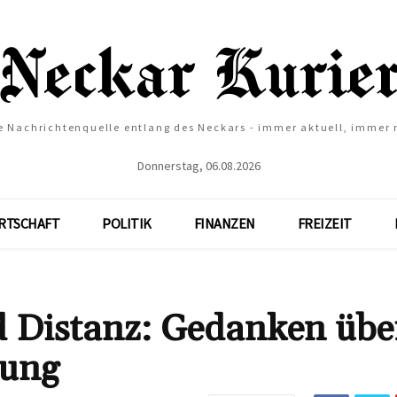
e Nachrichtenquelle entlang des Neckars - immer aktuell, immer
Donnerstag, 06.08.2026
RTSCHAFT
POLITIK
FINANZEN
FREIZEIT
 Distanz: Gedanken übe
nung