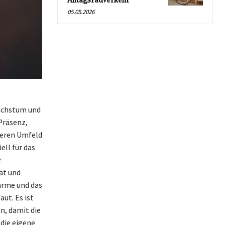
Alltagsradverkehr
05.05.2026
Wachstum und
Präsenz,
heren Umfeld
ell für das
r
ät und
ärme und das
ut. Es ist
n, damit die
die eigene