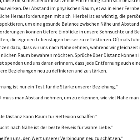
n; diese oft schleichend einsetzende Entfernung kann sich belasten
uswirken. Der Abstand im physischen Raum, etwa in einer Fernbe
iche Herausforderungen mit sich. Hierbei ist es wichtig, die persö
spektieren, um eine gesunde Balance zwischen Nähe und Abstand 
orderungen können tiefere Einblicke in unsere Sehnsüchte und Be
lfen, die eigenen Lebenslagen besser zu reflektieren. Oftmals fü
nzen dazu, dass wir uns nach Nähe sehnen, während wir gleichzeit
nlichen Raum bewahren möchten. Sprüche über Distanz können in
t spenden und uns daran erinnern, dass jede Entfernung auch ein
sere Beziehungen neu zu definieren und zu stärken.
nung ist nur ein Test für die Stärke unserer Beziehung.“
 muss man Abstand nehmen, um zu erkennen, wie viel Nähe man 
e Distanz kann Raum für Reflexion schaffen.“
ucht nach Nähe ist der beste Beweis für wahre Liebe.“
elfen uns, den Wert unserer Verbindung neu zu schätzen.“