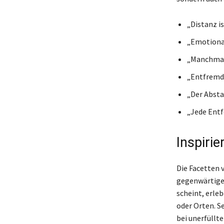
„Distanz is
„Emotiona
„Manchmal 
„Entfremdu
„Der Absta
„Jede Entf
Inspiri
Die Facetten 
gegenwärtigen
scheint, erle
oder Orten. S
bei unerfüllte