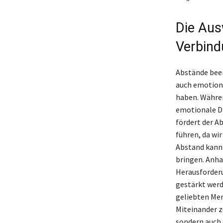
Die Aus
Verbin
Abstände beei
auch emotiona
haben. Währe
emotionale Di
fördert der A
führen, da wi
Abstand kann 
bringen. Anha
Herausforderu
gestärkt werd
geliebten Men
Miteinander z
sondern auch 