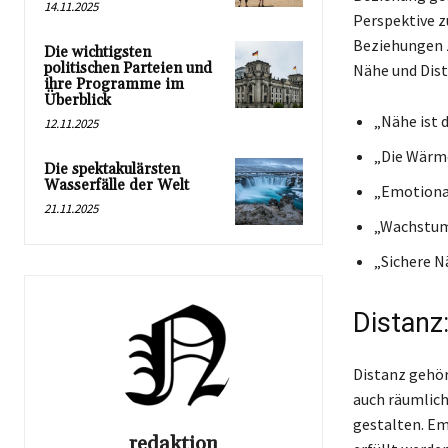
14.11.2025
Perspektive z
Beziehungen z
Die wichtigsten
politischen Parteien und
Nähe und Dist
ihre Programme im
Überblick
„Nähe ist 
12.11.2025
„Die Wärme 
Die spektakulärsten
Wasserfälle der Welt
„Emotional
21.11.2025
„Wachstum 
„Sichere N
Distanz
Distanz gehö
auch räumlich
gestalten. Em
redaktion