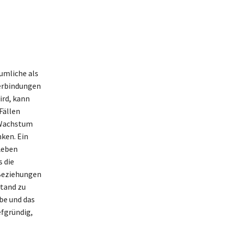
umliche als
Verbindungen
rd, kann
Fällen
m Wachstum
ken. Ein
Leben
 die
 Beziehungen
stand zu
be und das
efgründig,