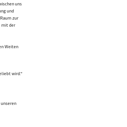
zwischen uns
ung und
n Raum zur
 mit der
ren Weiten
liebt wird.“
n unseren