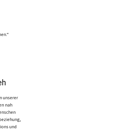
nen.“
eh
n unserer
en nah
Menschen
nbeziehung,
sions und