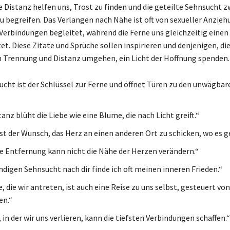
ie Distanz helfen uns, Trost zu finden und die geteilte Sehnsucht 
u begreifen. Das Verlangen nach Nähe ist oft von sexueller Anzieh
erbindungen begleitet, während die Ferne uns gleichzeitig eine
et. Diese Zitate und Sprüche sollen inspirieren und denjenigen, die
 Trennung und Distanz umgehen, ein Licht der Hoffnung spenden.
ucht ist der Schlüssel zur Ferne und öffnet Türen zu den unwägba
tanz blüht die Liebe wie eine Blume, die nach Licht greift.“
st der Wunsch, das Herz an einen anderen Ort zu schicken, wo es ge
e Entfernung kann nicht die Nähe der Herzen verändern.“
ändigen Sehnsucht nach dir finde ich oft meinen inneren Frieden.“
, die wir antreten, ist auch eine Reise zu uns selbst, gesteuert vo
en.“
 in der wir uns verlieren, kann die tiefsten Verbindungen schaffen.“