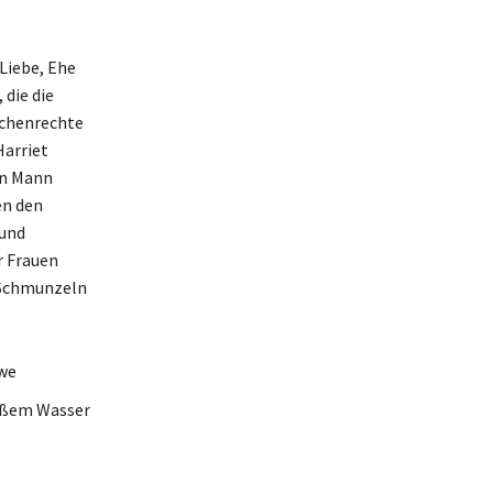
Liebe, Ehe
 die die
ädchenrechte
Harriet
in Mann
en den
 und
r Frauen
m Schmunzeln
owe
heißem Wasser