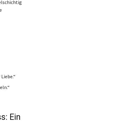
elschichtig
e
 Liebe.“
eln.“
s: Ein