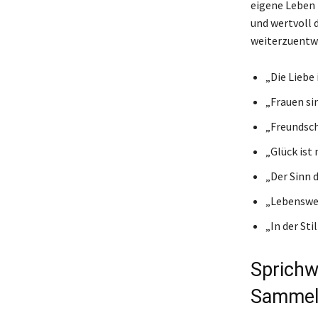
eigene Leben 
und wertvoll d
weiterzuentwi
„Die Liebe
„Frauen si
„Freundscha
„Glück ist
„Der Sinn 
„Lebenswei
„In der Sti
Sprichw
Sammels