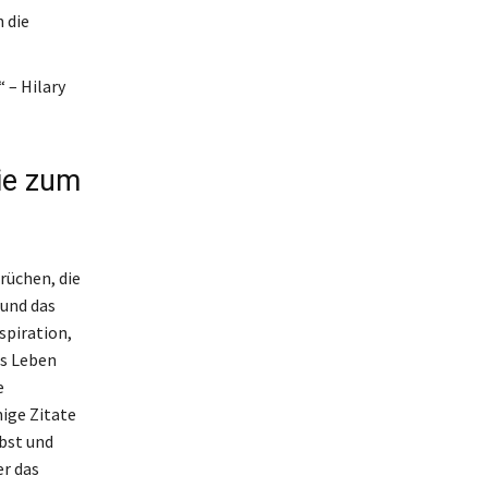
 die
 – Hilary
die zum
rüchen, die
 und das
spiration,
as Leben
e
nige Zitate
lbst und
er das