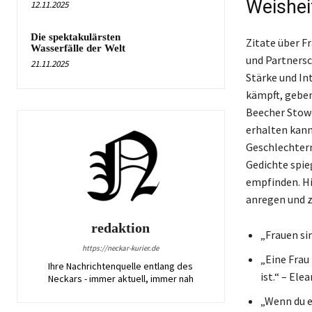
Weishei
12.11.2025
Die spektakulärsten
Zitate über F
Wasserfälle der Welt
und Partnersch
21.11.2025
Stärke und Int
kämpft, geben 
Beecher Stowe
erhalten kan
Geschlechtern
Gedichte spie
empfinden. Hi
anregen und 
redaktion
„Frauen si
https://neckar-kurier.de
„Eine Frau 
Ihre Nachrichtenquelle entlang des
ist.“ – Ele
Neckars - immer aktuell, immer nah
„Wenn du e