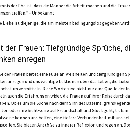
mnis der Ehe ist, dass die Männer die Arbeit machen und die Frauen
ngen treffen.“ – Unbekannt
e Liebe ist diejenige, die am meisten bedingungslos gegeben wird.“
ht der Frauen: Tiefgründige Sprüche, 
nken anregen
ve der Frauen bietet eine Fülle an Weisheiten und tiefgründigen Sp
n anregen und uns wichtige Lektionen über das Leben, die Liebe
achstum vermitteln. Diese Worte sind nicht nur eine Quelle der In
eln auch die Erfahrungen wider, die Frauen auf ihrer Reise durch d
en. Ob es um die Suche nach dem Sinn des Daseins, grundlegend
ten oder ihre Sichtweise auf Freundschaft und Glück geht, tiefsin
chtweise können uns helfen, eine tiefere Verbundenheit mit uns se
stellen. Sie bieten Anstöße zu innerer Reflexion und regen an, üb