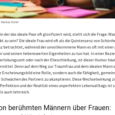
 Neckar Kurier
 in der das ideale Paar oft glorifiziert wird, stellt sich die Frage: W
kt zu sein? Die ideale Frau wird oft als die Quintessenz von Schönh
nz betrachtet, während der unvollkommene Mann es oft mit einer
 und seinen liebenswerten Eigenheiten zu tun hat. In einer Bezie
erlobungszeit oder nach der Eheschließung, ist dieser Humor häuf
emittel. Denn auf dem Weg zur Traumfrau und dem idealen Mann s
e Erscheinungsbild eine Rolle, sondern auch die Fähigkeit, gemei
e Schwächen des Partners zu akzeptieren. Diese Wechselwirkung 
Perfektion und der Realität eines unperfekten Lebensalltags ist 
ls auch lehrreich.
von berühmten Männern über Frauen: