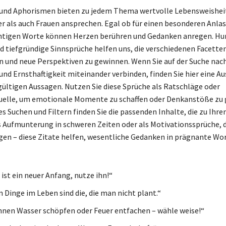
und Aphorismen bieten zu jedem Thema wertvolle Lebensweisheit
 als auch Frauen ansprechen. Egal ob für einen besonderen Anlas
ichtigen Worte können Herzen berühren und Gedanken anregen. H
 tiefgründige Sinnsprüche helfen uns, die verschiedenen Facette
en und neue Perspektiven zu gewinnen. Wenn Sie auf der Suche nac
 und Ernsthaftigkeit miteinander verbinden, finden Sie hier eine A
ültigen Aussagen. Nutzen Sie diese Sprüche als Ratschläge oder
uelle, um emotionale Momente zu schaffen oder Denkanstöße zu 
s Suchen und Filtern finden Sie die passenden Inhalte, die zu Ihr
s Aufmunterung in schweren Zeiten oder als Motivationssprüche, 
en – diese Zitate helfen, wesentliche Gedanken in prägnante Wor
ist ein neuer Anfang, nutze ihn!“
n Dinge im Leben sind die, die man nicht plant.“
nen Wasser schöpfen oder Feuer entfachen – wähle weise!“