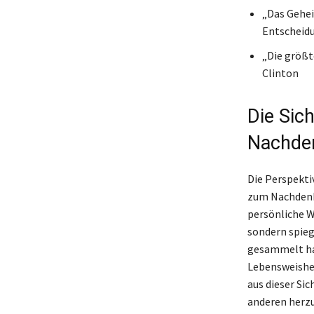
„Das Gehei
Entscheidu
„Die größt
Clinton
Die Sic
Nachde
Die Perspekti
zum Nachdenke
persönliche W
sondern spieg
gesammelt hab
Lebensweishei
aus dieser Si
anderen herzu