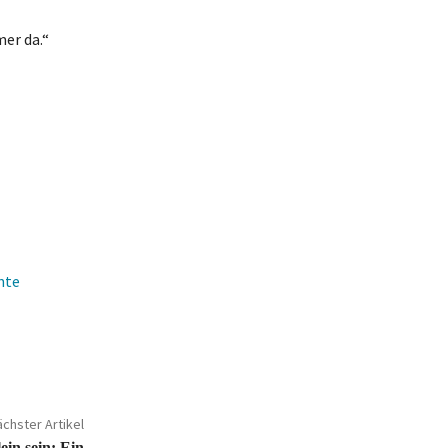
mer da.“
nte
chster Artikel
in sein: Ein