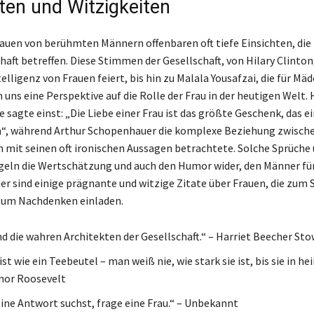
ten und Witzigkeiten
rauen von berühmten Männern offenbaren oft tiefe Einsichten, die 
aft betreffen. Diese Stimmen der Gesellschaft, von Hilary Clinton,
elligenz von Frauen feiert, bis hin zu Malala Yousafzai, die für M
uns eine Perspektive auf die Rolle der Frau in der heutigen Welt. 
 sagte einst: „Die Liebe einer Frau ist das größte Geschenk, das e
n“, während Arthur Schopenhauer die komplexe Beziehung zwisch
 mit seinen oft ironischen Aussagen betrachtete. Solche Sprüche
geln die Wertschätzung und auch den Humor wider, den Männer fü
er sind einige prägnante und witzige Zitate über Frauen, die zu
zum Nachdenken einladen.
nd die wahren Architekten der Gesellschaft.“ – Harriet Beecher St
ist wie ein Teebeutel – man weiß nie, wie stark sie ist, bis sie in 
anor Roosevelt
ine Antwort suchst, frage eine Frau.“ – Unbekannt