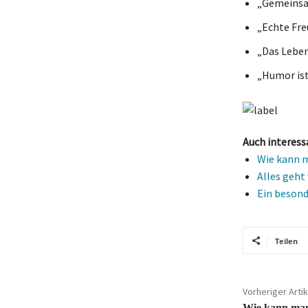
„Gemeinsam
„Echte Fre
„Das Leben 
„Humor ist
Auch interess
Wie kann m
Alles geht 
Ein besond
Teilen
Vorheriger Artik
Wie kann man 