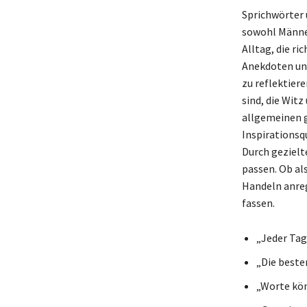
Sprichwörter 
sowohl Männer
Alltag, die r
Anekdoten und
zu reflektier
sind, die Witz
allgemeinen g
Inspirationsq
Durch gezielte
passen. Ob al
Handeln anreg
fassen.
„Jeder Tag 
„Die beste
„Worte kön