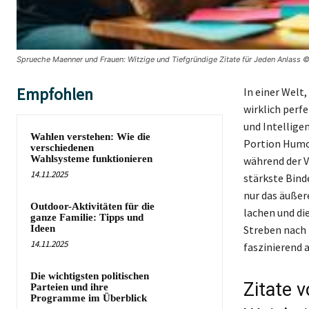
Sprueche Maenner und Frauen: Witzige und Tiefgründige Zitate für Jeden Anlass ©
Empfohlen
In einer Welt,
wirklich perfe
und Intellige
Wahlen verstehen: Wie die
Portion Humor
verschiedenen
Wahlsysteme funktionieren
während der V
14.11.2025
stärkste Bind
nur das äußer
Outdoor-Aktivitäten für die
lachen und di
ganze Familie: Tipps und
Ideen
Streben nach 
14.11.2025
faszinierend a
Die wichtigsten politischen
Zitate 
Parteien und ihre
Programme im Überblick