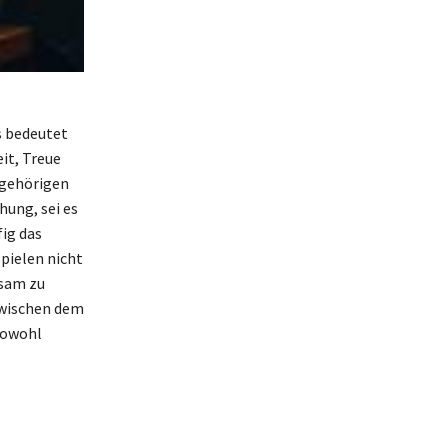
as bedeutet
eit, Treue
 gehörigen
hung, sei es
ig das
pielen nicht
nsam zu
zwischen dem
sowohl