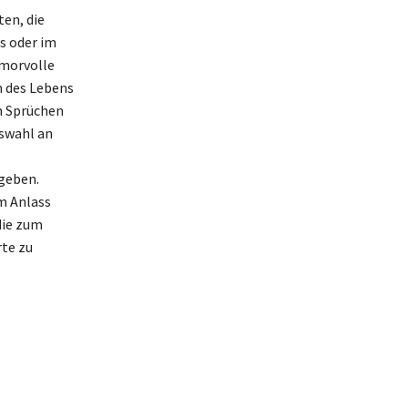
en, die
s oder im
umorvolle
n des Lebens
h Sprüchen
uswahl an
geben.
em Anlass
die zum
te zu