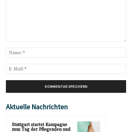
Kommentar:
Na
E-
Mai
Aktuelle Nachrichten
Stuttgart startet Kampagne
zum Tag der Pflegenden und