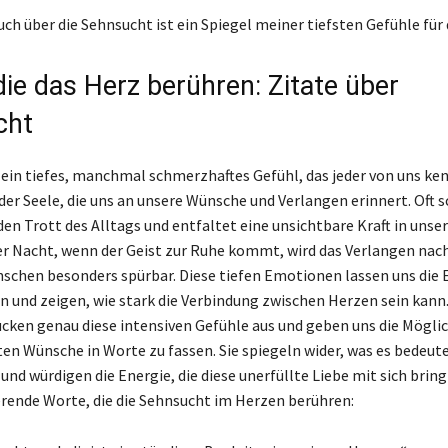
ch über die Sehnsucht ist ein Spiegel meiner tiefsten Gefühle für 
die das Herz berühren: Zitate über
cht
ein tiefes, manchmal schmerzhaftes Gefühl, das jeder von uns kenn
er Seele, die uns an unsere Wünsche und Verlangen erinnert. Oft s
den Trott des Alltags und entfaltet eine unsichtbare Kraft in unse
 der Nacht, wenn der Geist zur Ruhe kommt, wird das Verlangen nac
schen besonders spürbar. Diese tiefen Emotionen lassen uns die E
n und zeigen, wie stark die Verbindung zwischen Herzen sein kann.
cken genau diese intensiven Gefühle aus und geben uns die Möglic
ten Wünsche in Worte zu fassen. Sie spiegeln wider, was es bedeu
und würdigen die Energie, die diese unerfüllte Liebe mit sich bringt
ierende Worte, die die Sehnsucht im Herzen berühren: