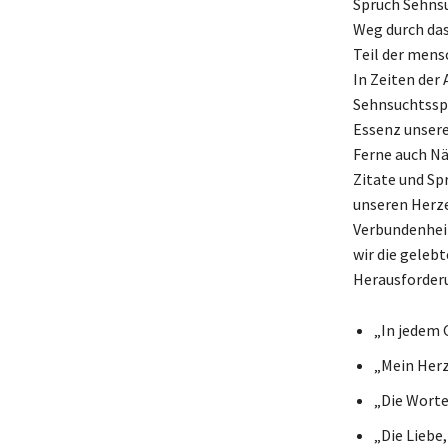
Spruch Sehnsu
Weg durch das
Teil der mens
In Zeiten der
Sehnsuchtsspr
Essenz unserer
Ferne auch Nä
Zitate und Spr
unseren Herze
Verbundenheit
wir die gelebt
Herausforderu
„In jedem G
„Mein Herz 
„Die Worte
„Die Liebe