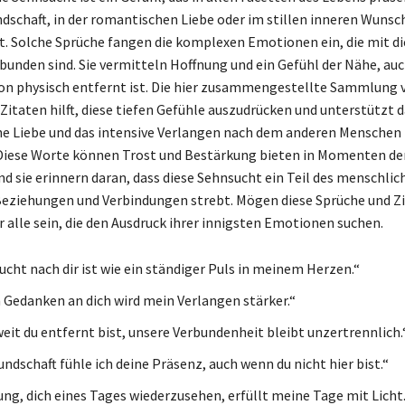
undschaft, in der romantischen Liebe oder im stillen inneren Wunsc
. Solche Sprüche fangen die komplexen Emotionen ein, die mit d
bunden sind. Sie vermitteln Hoffnung und ein Gefühl der Nähe, au
on physisch entfernt ist. Die hier zusammengestellte Sammlung 
itaten hilft, diese tiefen Gefühle auszudrücken und unterstützt d
e Liebe und das intensive Verlangen nach dem anderen Menschen
 Diese Worte können Trost und Bestärkung bieten in Momenten de
und sie erinnern daran, dass diese Sehnsucht ein Teil des menschli
 Beziehungen und Verbindungen strebt. Mögen diese Sprüche und Zi
r alle sein, die den Ausdruck ihrer innigsten Emotionen suchen.
ucht nach dir ist wie ein ständiger Puls in meinem Herzen.“
 Gedanken an dich wird mein Verlangen stärker.“
weit du entfernt bist, unsere Verbundenheit bleibt unzertrennlich.
undschaft fühle ich deine Präsenz, auch wenn du nicht hier bist.“
ung, dich eines Tages wiederzusehen, erfüllt meine Tage mit Licht.