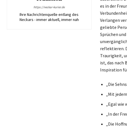
es in der Fre
https://neckar-kurier.de
Verbundenheit
Ihre Nachrichtenquelle entlang des
Neckars - immer aktuell, immer nah
Verlangen ver
geliebte Pers
Sprüchen und Z
unvergänglich
reflektieren.
Traurigkeit, 
ist, das nach
Inspiration fü
„Die Sehns
„Mit jedem
„Egal wie 
„In der Fre
„Die Hoffn