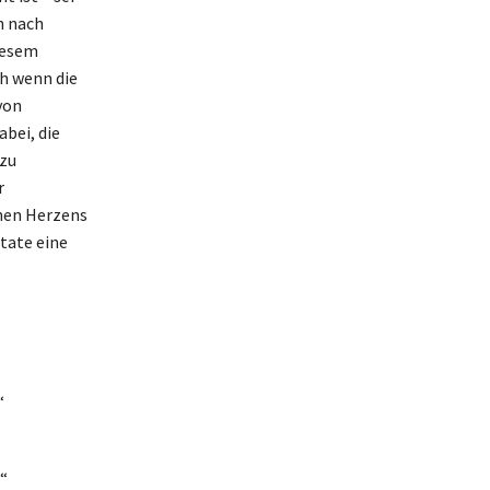
h nach
iesem
ch wenn die
von
abei, die
 zu
r
chen Herzens
tate eine
“
“