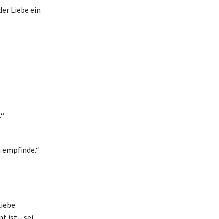
er Liebe ein
.“
h empfinde.“
Liebe
t ist – sei