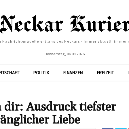
e Nachrichtenquelle entlang des Neckars - immer aktuell, immer
Donnerstag, 06.08.2026
RTSCHAFT
POLITIK
FINANZEN
FREIZEIT
dir: Ausdruck tiefster
nglicher Liebe