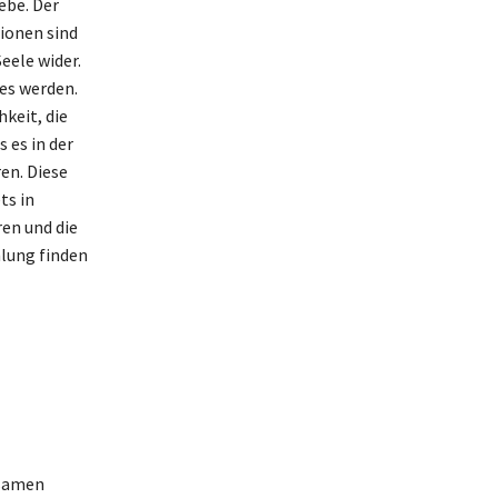
ebe. Der
ionen sind
eele wider.
es werden.
keit, die
 es in der
en. Diese
ts in
ren und die
mlung finden
nsamen