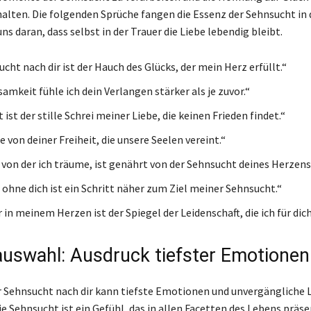
alten. Die folgenden Sprüche fangen die Essenz der Sehnsucht in d
ns daran, dass selbst in der Trauer die Liebe lebendig bleibt.
cht nach dir ist der Hauch des Glücks, der mein Herz erfüllt.“
samkeit fühle ich dein Verlangen stärker als je zuvor.“
ist der stille Schrei meiner Liebe, die keinen Frieden findet.“
 von deiner Freiheit, die unsere Seelen vereint.“
, von der ich träume, ist genährt von der Sehnsucht deines Herzens
 ohne dich ist ein Schritt näher zum Ziel meiner Sehnsucht.“
 in meinem Herzen ist der Spiegel der Leidenschaft, die ich für dic
uswahl: Ausdruck tiefster Emotionen
r Sehnsucht nach dir kann tiefste Emotionen und unvergängliche 
e Sehnsucht ist ein Gefühl, das in allen Facetten des Lebens präsen