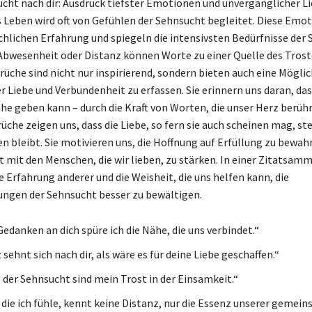
cht nach dir: Ausdruck tiefster Emotionen und unvergänglicher Li
 Leben wird oft von Gefühlen der Sehnsucht begleitet. Diese Emot
chlichen Erfahrung und spiegeln die intensivsten Bedürfnisse der S
 Abwesenheit oder Distanz können Worte zu einer Quelle des Trost
üche sind nicht nur inspirierend, sondern bieten auch eine Möglich
 Liebe und Verbundenheit zu erfassen. Sie erinnern uns daran, dass
he geben kann – durch die Kraft von Worten, die unser Herz berühr
üche zeigen uns, dass die Liebe, so fern sie auch scheinen mag, ste
n bleibt. Sie motivieren uns, die Hoffnung auf Erfüllung zu bewah
 mit den Menschen, die wir lieben, zu stärken. In einer Zitatsam
e Erfahrung anderer und die Weisheit, die uns helfen kann, die
ngen der Sehnsucht besser zu bewältigen.
edanken an dich spüre ich die Nähe, die uns verbindet.“
sehnt sich nach dir, als wäre es für deine Liebe geschaffen.“
 der Sehnsucht sind mein Trost in der Einsamkeit.“
, die ich fühle, kennt keine Distanz, nur die Essenz unserer gemei