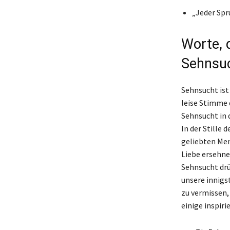
„Jeder Spru
Worte, 
Sehnsu
Sehnsucht ist 
leise Stimme d
Sehnsucht in 
In der Stille
geliebten Men
Liebe ersehne
Sehnsucht drü
unsere innigs
zu vermissen, 
einige inspir