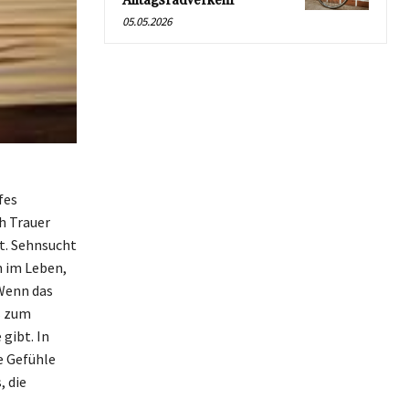
Alltagsradverkehr
05.05.2026
fes
h Trauer
et. Sehnsucht
n im Leben,
Wenn das
s zum
gibt. In
e Gefühle
, die