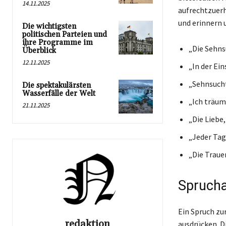
14.11.2025
aufrechtzuerh
und erinnern u
Die wichtigsten
politischen Parteien und
ihre Programme im
„Die Sehnsu
Überblick
12.11.2025
„In der Ein
„Sehnsucht 
Die spektakulärsten
Wasserfälle der Welt
„Ich träume
21.11.2025
„Die Liebe
„Jeder Tag
„Die Trauer
Sprucha
Ein Spruch zu
redaktion
ausdrücken. Di