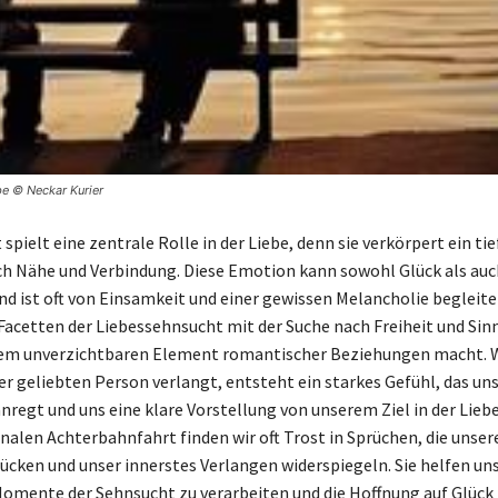
be © Neckar Kurier
spielt eine zentrale Rolle in der Liebe, denn sie verkörpert ein tie
h Nähe und Verbindung. Diese Emotion kann sowohl Glück als auc
nd ist oft von Einsamkeit und einer gewissen Melancholie begleit
 Facetten der Liebessehnsucht mit der Suche nach Freiheit und Sin
inem unverzichtbaren Element romantischer Beziehungen macht. 
er geliebten Person verlangt, entsteht ein starkes Gefühl, das un
regt und uns eine klare Vorstellung von unserem Ziel in der Liebe 
nalen Achterbahnfahrt finden wir oft Trost in Sprüchen, die unser
ücken und unser innerstes Verlangen widerspiegeln. Sie helfen uns
omente der Sehnsucht zu verarbeiten und die Hoffnung auf Glück