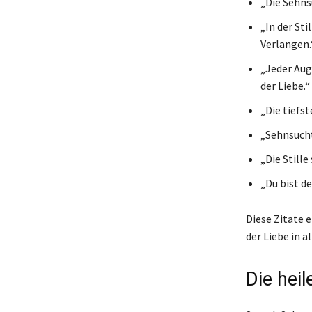
„Die Sehns
„In der Sti
Verlangen.
„Jeder Aug
der Liebe.“
„Die tiefs
„Sehnsucht
„Die Stille
„Du bist d
Diese Zitate 
der Liebe in al
Die hei