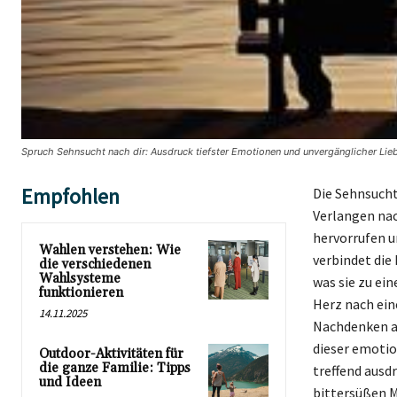
Spruch Sehnsucht nach dir: Ausdruck tiefster Emotionen und unvergänglicher Lie
Empfohlen
Die Sehnsucht 
Verlangen nac
hervorrufen u
Wahlen verstehen: Wie
verbindet die
die verschiedenen
Wahlsysteme
was sie zu e
funktionieren
Herz nach ein
14.11.2025
Nachdenken an
dieser emotio
Outdoor-Aktivitäten für
die ganze Familie: Tipps
treffend ausdr
und Ideen
bittersüßen M