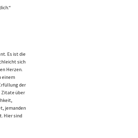
dich.“
t. Es ist die
chleicht sich
ren Herzen.
h einem
rfüllung der
 Zitate über
hkeit,
tet, jemanden
. Hier sind