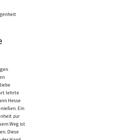
ngenheit
e
ngen
nen
liebe
rt lehrte
mann Hesse
enießen. Ein
nheit zur
esem Weg ist
en. Diese
n der Hand