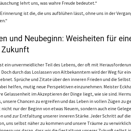
äuschung lehrt uns, was wahre Freude bedeutet.“
Erinnerung ist die, die uns aufblühen lässt, ohne uns in der Verga
en.“
en und Neubeginn: Weisheiten für ein
e Zukunft
st ein unvermeidlicher Teil des Lebens, der oft mit Herausforderu
. Doch durch das Loslassen von Altbekanntem wird der Weg für ei
bnet. Sprüche und Zitate über den inneren Frieden und die Selbst
bei helfen, mutig neue Perspektiven einzunehmen. Meister Eckha
re Gelassenheit im Akzeptieren der Dinge liegt, wie sie sind. Her
, unsere Chancen zu ergreifen und das Leben in vollen Zügen zu g
 nicht nur der Beginn von etwas Neuem, sondern auch eine Gelege
on und zur Entfaltung unserer inneren Stärke. Jeder Schritt auf di
ion, uns selbst näher zu kommen und unsere Träume zu verwirklich
innern uns daran, dass wir die Gestaltung unserer Zukunft selbst i