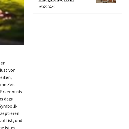
Alltagsradverkehr
05.05.2026
hen
lust von
eiten,
ame Zeit
e Erkenntnis
ns dazu
 Symbolik
kzeptieren
oll ist, und
e ist es