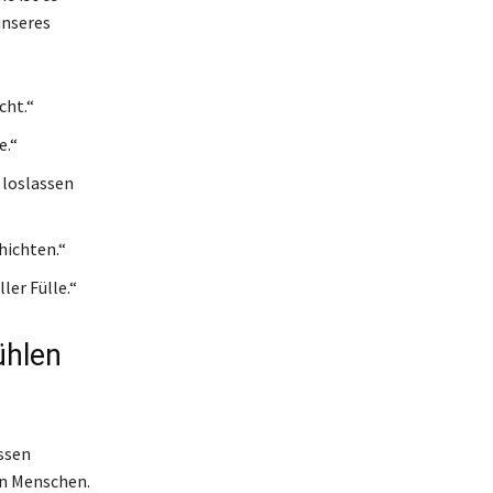
unseres
cht.“
e.“
 loslassen
chichten.“
ler Fülle.“
ühlen
ssen
en Menschen.