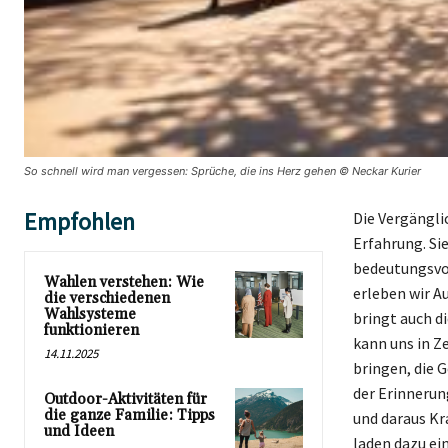
So schnell wird man vergessen: Sprüche, die ins Herz gehen © Neckar Kurier
Empfohlen
Die Vergängli
Erfahrung. Sie
bedeutungsvol
Wahlen verstehen: Wie
erleben wir A
die verschiedenen
Wahlsysteme
bringt auch di
funktionieren
kann uns in Z
14.11.2025
bringen, die 
der Erinnerun
Outdoor-Aktivitäten für
die ganze Familie: Tipps
und daraus Kra
und Ideen
laden dazu ein