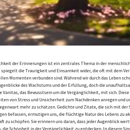
chkeit der Erinnerungen ist ein zentrales Thema in der menschlic
 spiegelt die Traurigkeit und Einsamkeit wider, die oft mit dem Ver
len Momenten verbunden sind. Während wir durch das Leben schr
ugenblicke des Wachstums und der Erfüllung, doch die unaufhalts
e Vanitas, das Bewusstsein um die Vergänglichkeit, mit sich. Dies
eiten von Stress und Unsicherheit zum Nachdenken anregen und u
Gegenwart mehr zu schätzen. Gedichte und Zitate, die sich mit der
gen befassen, ermutigen uns, die flüchtige Natur des Lebens zu a
ft zu schöpfen. Sie erinnern uns daran, dass jeder Augenblick wertv
, die Schönheit in der Vergänglichkeit zu entdecken. In diesem Sinn