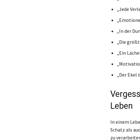
„Jede Verl
„Emotionen
„In der Dun
„Die größt
„Ein Lächel
„Motivatio
„Der Ekel 
Vergess
Leben
In einem Lebe
Schatz als au
zu verarbeite