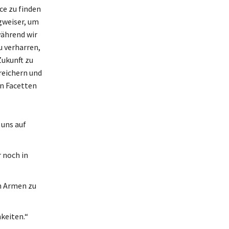
ce zu finden
gweiser, um
während wir
u verharren,
Zukunft zu
reichern und
en Facetten
 uns auf
 noch in
en Armen zu
keiten.“