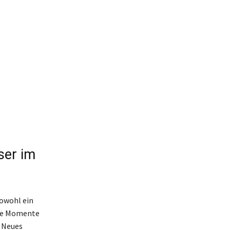
ser im
owohl ein
ige Momente
r Neues