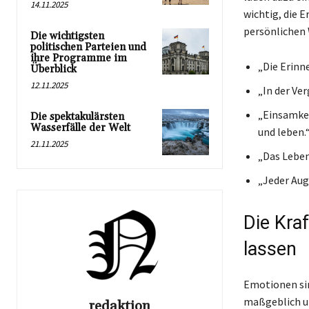
14.11.2025
wichtig, die E
persönlichen 
Die wichtigsten
politischen Parteien und
ihre Programme im
„Die Erinne
Überblick
12.11.2025
„In der Ve
„Einsamkei
Die spektakulärsten
Wasserfälle der Welt
und leben.
21.11.2025
„Das Leben 
„Jeder Aug
Die Kra
lassen
Emotionen sin
maßgeblich u
redaktion