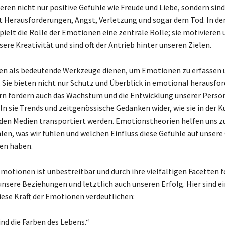
ieren nicht nur positive Gefühle wie Freude und Liebe, sondern sin
 Herausforderungen, Angst, Verletzung und sogar dem Tod. In de
pielt die Rolle der Emotionen eine zentrale Rolle; sie motivieren 
sere Kreativität und sind oft der Antrieb hinter unseren Zielen.
en als bedeutende Werkzeuge dienen, um Emotionen zu erfassen 
 Sie bieten nicht nur Schutz und Überblick in emotional herausfo
rn fördern auch das Wachstum und die Entwicklung unserer Persön
n sie Trends und zeitgenössische Gedanken wider, wie sie in der K
 den Medien transportiert werden. Emotionstheorien helfen uns z
len, was wir fühlen und welchen Einfluss diese Gefühle auf unser
en haben.
 Emotionen ist unbestreitbar und durch ihre vielfältigen Facetten 
unsere Beziehungen und letztlich auch unseren Erfolg. Hier sind e
diese Kraft der Emotionen verdeutlichen:
ind die Farben des Lebens.“