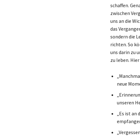
schaffen. Gen
zwischen Verg
uns an die Wi
das Vergangen
sondern die Le
richten. So k
uns darin zu 
zu leben. Hier
„Manchmal 
neue Mome
„Erinnerun
unseren He
„Es ist an
empfangen
„Vergessen