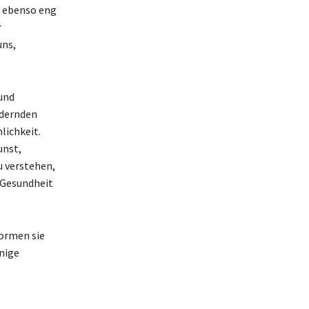
d ebenso eng
r
uns,
und
rdernden
lichkeit.
unst,
u verstehen,
e Gesundheit
formen sie
inige