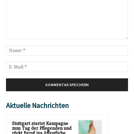
Kommentar:
Na
E-
Mai
Aktuelle Nachrichten
Stuttgart startet Kampagne
zum Tag der Pflegenden und
rückt Beruf ins öffentliche