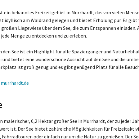
st ein bekanntes Freizeitgebiet in Murrhardt, das von vielen Men
ist idyllisch am Waldrand gelegen und bietet Erholung pur. Es gibt 
r großen Liegewiese über dem See, die zum Entspannen einladen. 
s jede Menge zu entdecken und zu erleben.
 den See ist ein Highlight für alle Spaziergänger und Naturliebha
rei und bietet eine wunderschöne Aussicht auf den See und die uml
arkplatz ist groß genug und es gibt genügend Platz für alle Besuch
murrhardt.de
e
in malerischer, 0,2 Hektar großer See in Murrhardt, der zu jeder Ja
ert ist. Der See bietet zahlreiche Möglichkeiten für Freizeitaktiv
 Fahrradtouren oder einfach nur um die Natur zu genießen. Der See