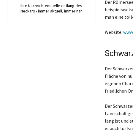
Der Römersee 
Ihre Nachrichtenquelle entlang des
beispielsweis
Neckars - immer aktuell, immer nah
man eine toll
Website:
www
Schwarz
Der Schwarzer 
Fläche von nur
eigenen Charm
friedlichen O
Der Schwarzer 
Landschaft ge
lang ist und 
er auch für Fa