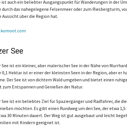
ist auch ein beliebter Ausgangspunkt für Wanderungen in der U
e durch das nahegelegene Felsenmeer oder zum Riesbergturm, vo
e Aussicht über die Region hat.
.komoot.com
er See
See ist ein kleiner, aber malerischer See in der Nähe von Murrhard
 0,1 Hektar ist er einer der kleinsten Seen in der Region, aber er h
e. Der See ist von dichtem Wald umgeben und bietet einen ruhig
rt zum Entspannen und Genießen der Natur.
See ist ein beliebtes Ziel für Spaziergänger und Radfahrer, die di
nießen möchten. Es gibt einen Rundweg um den See, der etwa 1,5
etwa 30 Minuten dauert. Der Weg ist gut ausgebaut und leicht begeh
milien mit Kindern geeignet ist.