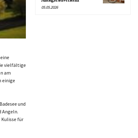
Alltagsradverkehr
05.05.2026
 eine
e vielfältige
en am
 einige
r Badesee und
d Angeln.
 Kulisse für