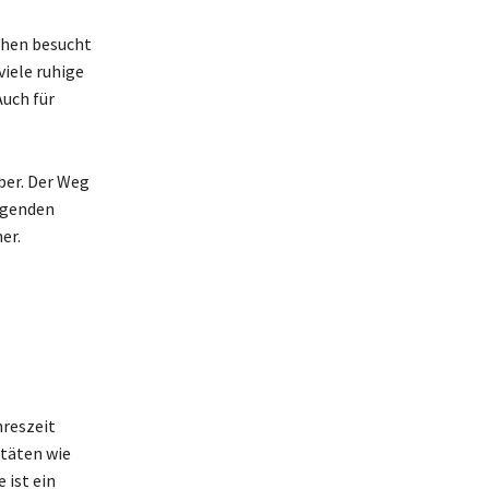
schen besucht
viele ruhige
Auch für
ber. Der Weg
iegenden
er.
hreszeit
itäten wie
 ist ein