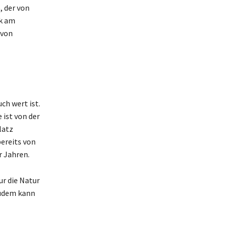
, der von
ck am
 von
ch wert ist.
 ist von der
latz
ereits von
r Jahren.
r die Natur
Zudem kann