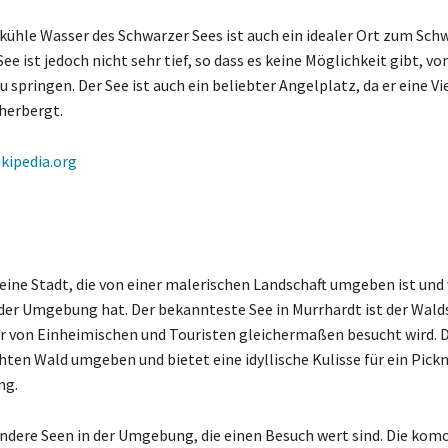
 kühle Wasser des Schwarzer Sees ist auch ein idealer Ort zum S
ee ist jedoch nicht sehr tief, so dass es keine Möglichkeit gibt, v
springen. Der See ist auch ein beliebter Angelplatz, da er eine Vi
herbergt.
ikipedia.org
 eine Stadt, die von einer malerischen Landschaft umgeben ist und 
 der Umgebung hat. Der bekannteste See in Murrhardt ist der Wald
r von Einheimischen und Touristen gleichermaßen besucht wird. D
hten Wald umgeben und bietet eine idyllische Kulisse für ein Pickn
ng.
andere Seen in der Umgebung, die einen Besuch wert sind. Die kom