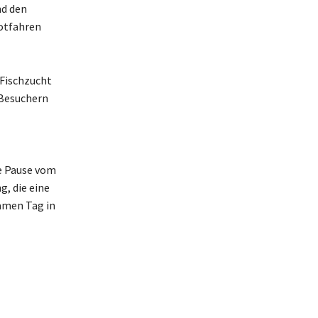
d den
otfahren
 Fischzucht
 Besuchern
ne Pause vom
, die eine
samen Tag in