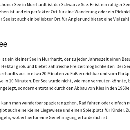
chöner See in Murrhardt ist der Schwarze See. Er ist ein ruhiger See
en ist und ein perfekter Ort für eine Wanderung oder ein Pickni
er See ist auch ein beliebter Ort für Angler und bietet eine Vielzahl
ee
st ein kleiner See in Murrhardt, der zu jeder Jahreszeit einen Besu
1 Hektar groß und bietet zahlreiche Freizeitmöglichkeiten. Der See
rrhardts aus in etwa 20 Minuten zu Fuß erreichbar und vom Parkp
e in 10 Minuten. Der See wurde nicht, wie man vermuten könnte, b
gelegt, sondern entstand durch den Abbau von Kies in den 1960e
ann man wunderbar spazieren gehen, Rad fahren oder einfach nu
gibt auch eine kleine Liegewiese und einen Spielplatz für Kinder. 
geln, wobei hierfür eine Genehmigung erforderlich ist.