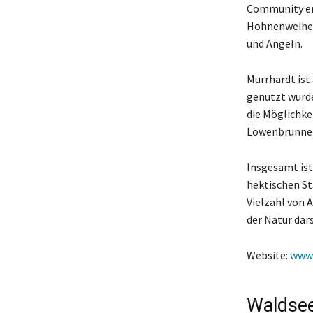
Community em
Hohnenweiher.
und Angeln.
Murrhardt ist 
genutzt wurde
die Möglichkei
Löwenbrunnen
Insgesamt ist
hektischen St
Vielzahl von 
der Natur dars
Website:
www.
Waldse