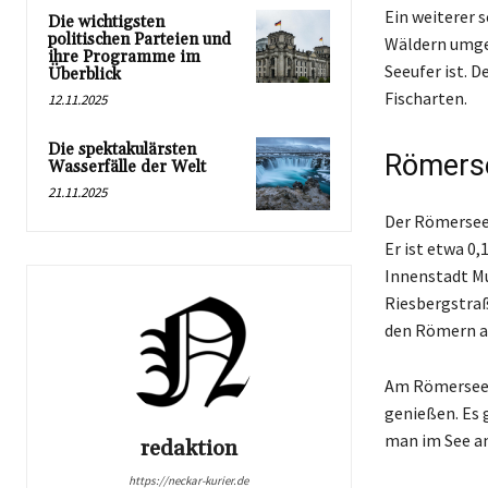
Ein weiterer s
Die wichtigsten
politischen Parteien und
Wäldern umgeb
ihre Programme im
Seeufer ist. D
Überblick
Fischarten.
12.11.2025
Die spektakulärsten
Römers
Wasserfälle der Welt
21.11.2025
Der Römersee i
Er ist etwa 0,
Innenstadt Mu
Riesbergstraß
den Römern an
Am Römersee k
genießen. Es 
man im See an
redaktion
https://neckar-kurier.de