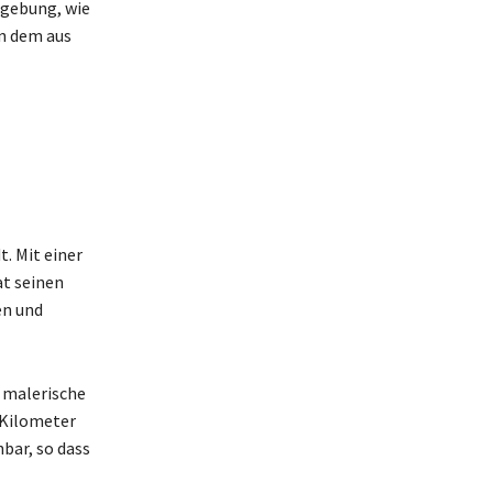
mgebung, wie
n dem aus
t. Mit einer
at seinen
en und
e malerische
 Kilometer
bar, so dass