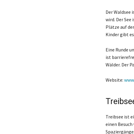
Der Waldsee i
wird. Der See 
Plätze auf de
Kinder gibt e
Eine Runde um
ist barrieref
Wälder. Der P
Website:
www.
Treibse
Treibsee ist e
einen Besuch w
Spaziergänge,