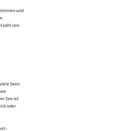
chwimmen und
om
elzahl von
viele Seen
see
er See ist
ick oder
oot-