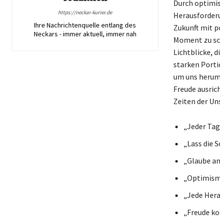
Durch optimis
https://neckar-kurier.de
Herausforderu
Ihre Nachrichtenquelle entlang des
Zukunft mit p
Neckars - immer aktuell, immer nah
Moment zu sch
Lichtblicke, d
starken Portio
um uns herum
Freude ausrich
Zeiten der Un
„Jeder Tag 
„Lass die S
„Glaube an 
„Optimismu
„Jede Hera
„Freude ko