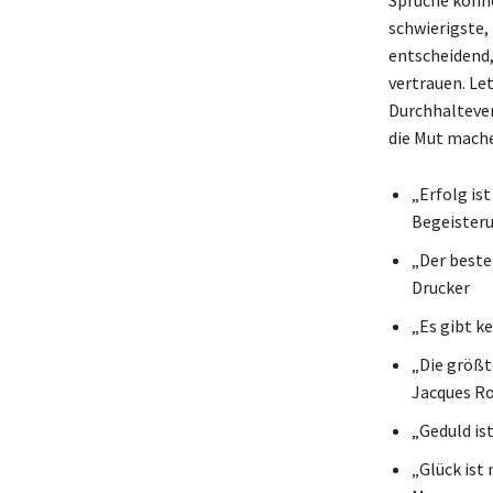
schwierigste,
entscheidend,
vertrauen. Le
Durchhaltever
die Mut mach
„Erfolg is
Begeisteru
„Der beste
Drucker
„Es gibt k
„Die größt
Jacques R
„Geduld is
„Glück ist