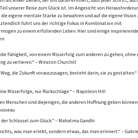
 Teil unserer Reise zum Glück ist. Im Angesicht von Herausforderun
 die eigene mentale Stärke zu bewahren und auf die eigene Vision 
tztendlich führt uns der richtige Fokus in Kombination mit
mögen zu einem erfüllenden Leben. Hier sind einige inspirierende
en:
t die Fähigkeit, von einem Misserfolg zum anderen zu gehen, ohne 
ng zu verlieren.“ – Winston Churchill
 Weg, die Zukunft vorauszusagen, besteht darin, sie zu gestalten.“
eine Misserfolge, nur Rückschläge.“ – Napoleon Hill
en Menschen sind diejenigen, die anderen Hoffnung geben können.
ousseau
t der Schlüssel zum Glück.“ – Mahatma Gandhi
 nichts, was man erlebt, sondern etwas, das man erinnert.“ – Gabrie