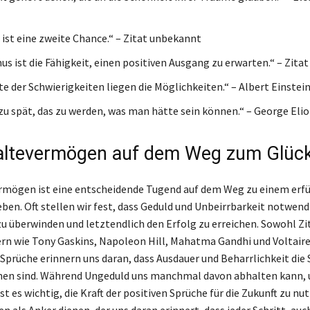
 ist eine zweite Chance.“ – Zitat unbekannt
s ist die Fähigkeit, einen positiven Ausgang zu erwarten.“ – Zita
te der Schwierigkeiten liegen die Möglichkeiten.“ – Albert Einstei
e zu spät, das zu werden, was man hätte sein können.“ – George Elio
altevermögen auf dem Weg zum Glüc
mögen ist eine entscheidende Tugend auf dem Weg zu einem erfü
eben. Oft stellen wir fest, dass Geduld und Unbeirrbarkeit notwend
u überwinden und letztendlich den Erfolg zu erreichen. Sowohl Zi
n wie Tony Gaskins, Napoleon Hill, Mahatma Gandhi und Voltaire
Sprüche erinnern uns daran, dass Ausdauer und Beharrlichkeit die 
nen sind. Während Ungeduld uns manchmal davon abhalten kann, u
ist es wichtig, die Kraft der positiven Sprüche für die Zukunft zu nu
 als Anker dienen, der uns daran erinnert, dass jeder Schritt, auc