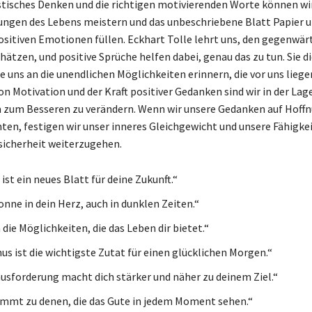
tisches Denken und die richtigen motivierenden Worte können wir
ngen des Lebens meistern und das unbeschriebene Blatt Papier u
ositiven Emotionen füllen. Eckhart Tolle lehrt uns, den gegenwär
ätzen, und positive Sprüche helfen dabei, genau das zu tun. Sie d
ie uns an die unendlichen Möglichkeiten erinnern, die vor uns liegen
n Motivation und der Kraft positiver Gedanken sind wir in der Lage
 zum Besseren zu verändern. Wenn wir unsere Gedanken auf Hoff
ten, festigen wir unser inneres Gleichgewicht und unsere Fähigkei
sicherheit weiterzugehen.
ist ein neues Blatt für deine Zukunft.“
onne in dein Herz, auch in dunklen Zeiten.“
die Möglichkeiten, die das Leben dir bietet.“
s ist die wichtigste Zutat für einen glücklichen Morgen.“
usforderung macht dich stärker und näher zu deinem Ziel.“
mmt zu denen, die das Gute in jedem Moment sehen.“