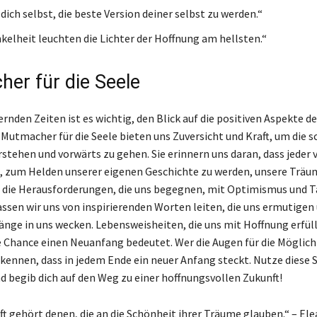
dich selbst, die beste Version deiner selbst zu werden.“
nkelheit leuchten die Lichter der Hoffnung am hellsten.“
er für die Seele
rnden Zeiten ist es wichtig, den Blick auf die positiven Aspekte de
e Mutmacher für die Seele bieten uns Zuversicht und Kraft, um die 
rstehen und vorwärts zu gehen. Sie erinnern uns daran, dass jeder 
, zum Helden unserer eigenen Geschichte zu werden, unsere Träu
 die Herausforderungen, die uns begegnen, mit Optimismus und T
ssen wir uns von inspirierenden Worten leiten, die uns ermutigen 
änge in uns wecken. Lebensweisheiten, die uns mit Hoffnung erfüll
e Chance einen Neuanfang bedeutet. Wer die Augen für die Möglic
erkennen, dass in jedem Ende ein neuer Anfang steckt. Nutze diese 
nd begib dich auf den Weg zu einer hoffnungsvollen Zukunft!
ft gehört denen, die an die Schönheit ihrer Träume glauben.“ – El