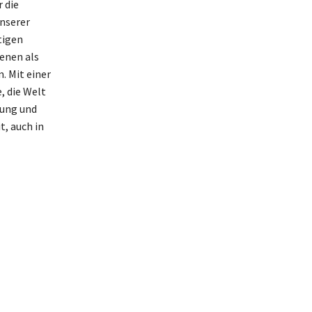
 die
nserer
tigen
ienen als
. Mit einer
, die Welt
nung und
t, auch in