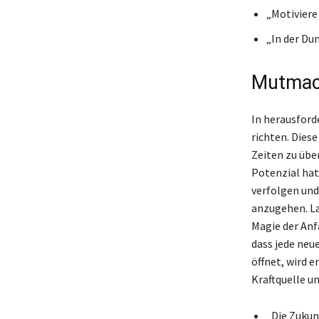
„Motiviere 
„In der Du
Mutmach
In herausforde
richten. Dies
Zeiten zu übe
Potenzial hat
verfolgen und
anzugehen. La
Magie der Anf
dass jede neu
öffnet, wird 
Kraftquelle u
„Die Zukun