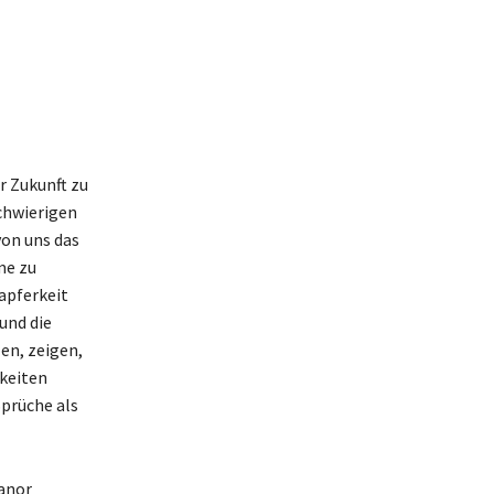
r Zukunft zu
schwierigen
von uns das
me zu
apferkeit
und die
en, zeigen,
hkeiten
Sprüche als
eanor