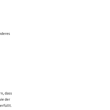
nderes
rn, dass
wie der
rfüllt.