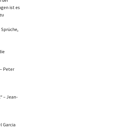
gen ist es
zu
 Sprüche,
die
 – Peter
“ – Jean-
l Garcia