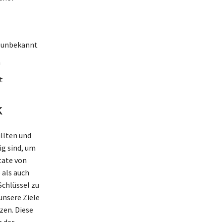
t unbekannt
n
t
k
llten und
ig sind, um
tate von
 als auch
Schlüssel zu
nsere Ziele
tzen. Diese
h der