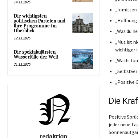
14.11.2025
„Inmitten 
Die wichtigsten
„Hoffnung i
politischen Parteien und
ihre Programme im
Überblick
„Was du he
12.11.2025
„Mut ist n
wichtiger i
Die spektakulärsten
Wasserfälle der Welt
„Wachstum 
21.11.2025
„Selbstvert
„Positive 
Die Kraf
Positive Sprüc
jeder neue Tag
Sonnenaufgang
redaktion