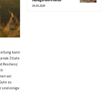
Alltagsradverkehr
05.05.2026
stellung kann
gende Zitate
d Resilienz
ch
nen wir
Gute zu
r sind einige