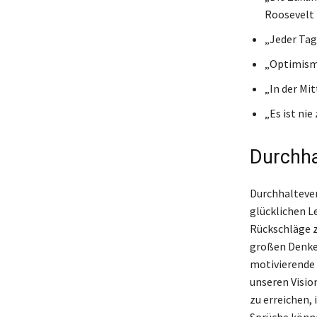
Roosevelt
„Jeder Tag
„Optimismu
„In der Mit
„Es ist ni
Durchh
Durchhaltever
glücklichen L
Rückschläge z
großen Denker
motivierende 
unseren Visio
zu erreichen, 
Sprüche können