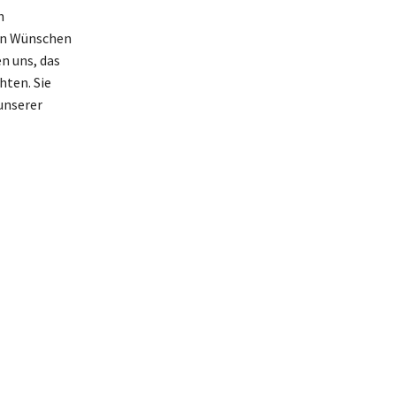
h
ren Wünschen
n uns, das
hten. Sie
unserer