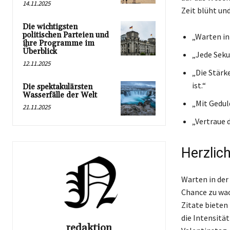
14.11.2025
Zeit blüht und
Die wichtigsten
politischen Parteien und
„Warten in
ihre Programme im
Überblick
„Jede Seku
12.11.2025
„Die Stärk
ist.“
Die spektakulärsten
Wasserfälle der Welt
„Mit Gedul
21.11.2025
„Vertraue 
Herzlic
Warten in der
Chance zu wac
Zitate bieten
die Intensität
redaktion