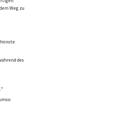
artigen
f dem Weg zu
schönste
 während des
.“
 umso