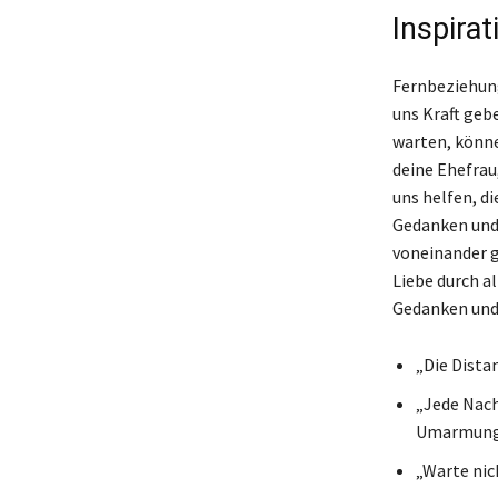
Inspira
Fernbeziehung
uns Kraft geb
warten, könne
deine Ehefrau
uns helfen, d
Gedanken und
voneinander ge
Liebe durch a
Gedanken und
„Die Dista
„Jede Nach
Umarmung
„Warte nich