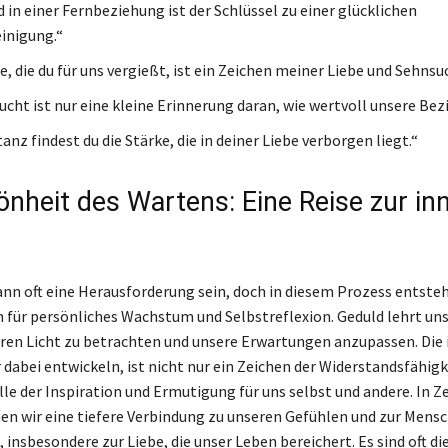
 in einer Fernbeziehung ist der Schlüssel zu einer glücklichen
inigung.“
, die du für uns vergießt, ist ein Zeichen meiner Liebe und Sehnsu
ucht ist nur eine kleine Erinnerung daran, wie wertvoll unsere Bezi
tanz findest du die Stärke, die in deiner Liebe verborgen liegt.“
önheit des Wartens: Eine Reise zur in
nn oft eine Herausforderung sein, doch in diesem Prozess entste
 für persönliches Wachstum und Selbstreflexion. Geduld lehrt uns
ren Licht zu betrachten und unsere Erwartungen anzupassen. Die 
r dabei entwickeln, ist nicht nur ein Zeichen der Widerstandsfähig
le der Inspiration und Ermutigung für uns selbst und andere. In Z
n wir eine tiefere Verbindung zu unseren Gefühlen und zur Mens
insbesondere zur Liebe, die unser Leben bereichert. Es sind oft di