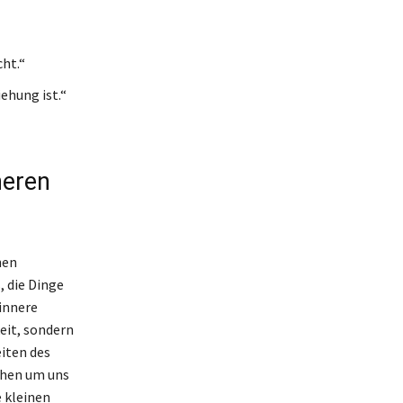
cht.“
ehung ist.“
neren
hen
, die Dinge
innere
keit, sondern
eiten des
chen um uns
e kleinen