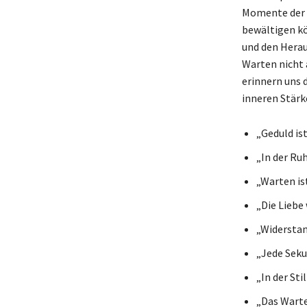
Momente der G
bewältigen kö
und den Herau
Warten nicht a
erinnern uns 
inneren Stärk
„Geduld ist
„In der Ruh
„Warten is
„Die Liebe
„Widerstan
„Jede Sekun
„In der Sti
„Das Warte