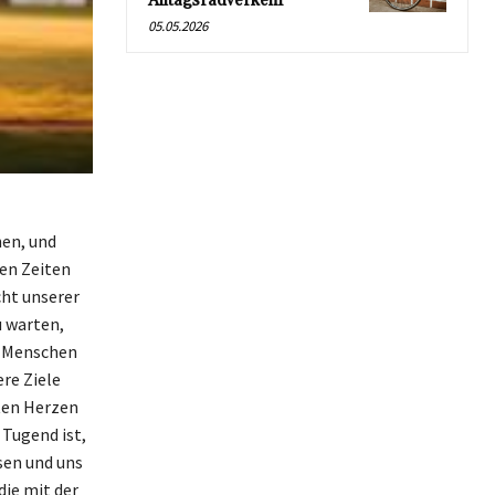
Alltagsradverkehr
05.05.2026
nen, und
ten Zeiten
cht unserer
u warten,
e Menschen
ere Ziele
ten Herzen
 Tugend ist,
sen und uns
die mit der