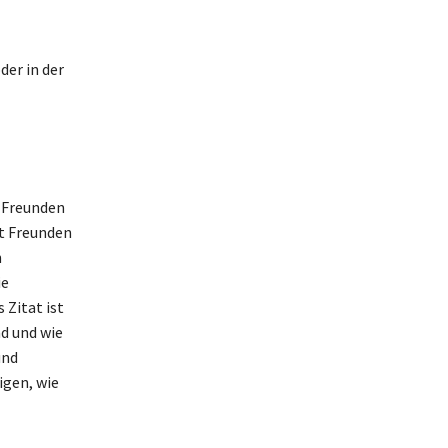
der in der
 Freunden
it Freunden
n
ie
 Zitat ist
nd und wie
und
igen, wie