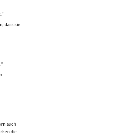
.“
, dass sie
.“
n
ern auch
rken die