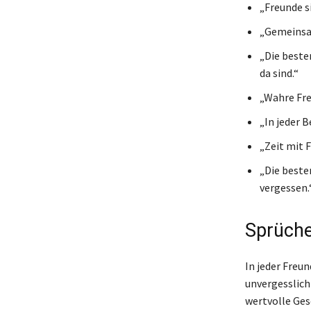
„Freunde si
„Gemeinsam
„Die beste
da sind.“
„Wahre Fre
„In jeder 
„Zeit mit 
„Die beste
vergessen.
Sprüche
In jeder Freu
unvergesslich
wertvolle Ges