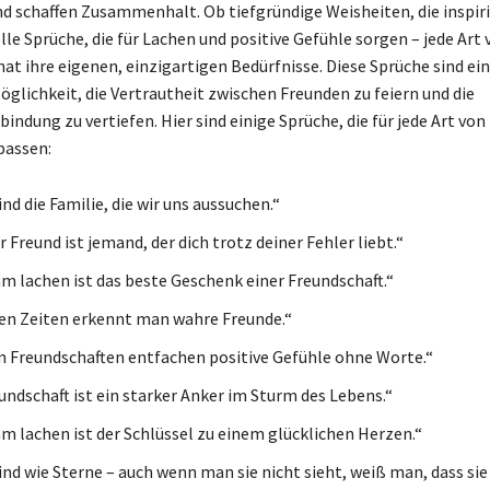
d schaffen Zusammenhalt. Ob tiefgründige Weisheiten, die inspiri
le Sprüche, die für Lachen und positive Gefühle sorgen – jede Art 
at ihre eigenen, einzigartigen Bedürfnisse. Diese Sprüche sind ei
glichkeit, die Vertrautheit zwischen Freunden zu feiern und die
indung zu vertiefen. Hier sind einige Sprüche, die für jede Art von
passen:
nd die Familie, die wir uns aussuchen.“
 Freund ist jemand, der dich trotz deiner Fehler liebt.“
 lachen ist das beste Geschenk einer Freundschaft.“
en Zeiten erkennt man wahre Freunde.“
n Freundschaften entfachen positive Gefühle ohne Worte.“
undschaft ist ein starker Anker im Sturm des Lebens.“
 lachen ist der Schlüssel zu einem glücklichen Herzen.“
nd wie Sterne – auch wenn man sie nicht sieht, weiß man, dass sie 