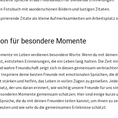
in Fotobuch mit wunderschönen Bildern und lustigen Zitaten.
nspirierende Zitate als kleine Aufmerksamkeiten am Arbeitsplatz o
tion für besondere Momente
mente im Leben verdienen besondere Worte. Wenn du mit deinen
, entstehen Erinnerungen, die ein Leben lang halten. Die Zeit m
und wahre Freundschaft zeigt sich in diesen gemeinsam verbrachte
 Inspiriere deine besten Freunde mit emotionalen Sprüchen, die d
 stärken und helfen, das Leben in vollen Zügen zu genießen. Jedes
hatz, der uns daran erinnert, wie wichtig unsere Freunde für uns si
besonderen Momente gemeinsam schätzen. Hier sind einige kurze 
 Sprüche, die du mit deinen Freunden teilen kannst, um ihnen zu ze
bedeuten und wie sehr du die gemeinsamen Erlebnisse schätzt: