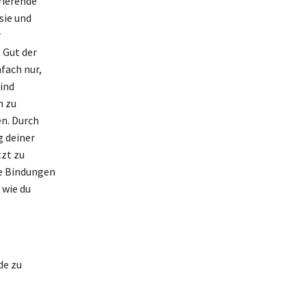
rierende
sie und
r
 Gut der
fach nur,
ind
n zu
en. Durch
g deiner
tzt zu
ie Bindungen
 wie du
de zu