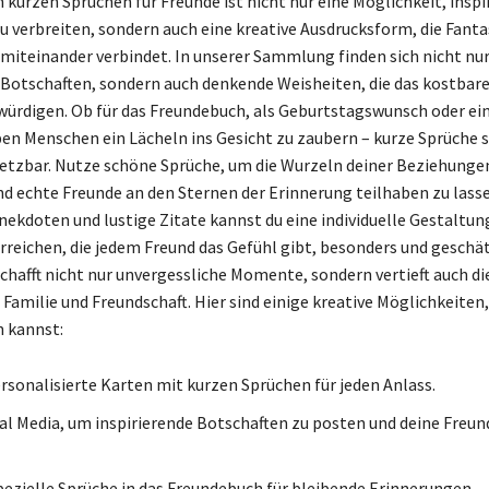
 kurzen Sprüchen für Freunde ist nicht nur eine Möglichkeit, inspi
u verbreiten, sondern auch eine kreative Ausdrucksform, die Fanta
t miteinander verbindet. In unserer Sammlung finden sich nicht nu
Botschaften, sondern auch denkende Weisheiten, die das kostbare
würdigen. Ob für das Freundebuch, als Geburtstagswunsch oder ein
en Menschen ein Lächeln ins Gesicht zu zaubern – kurze Sprüche s
nsetzbar. Nutze schöne Sprüche, um die Wurzeln deiner Beziehunge
nd echte Freunde an den Sternen der Erinnerung teilhaben zu lass
nekdoten und lustige Zitate kannst du eine individuelle Gestaltun
rreichen, die jedem Freund das Gefühl gibt, besonders und geschä
schafft nicht nur unvergessliche Momente, sondern vertieft auch d
Familie und Freundschaft. Hier sind einige kreative Möglichkeiten,
n kannst:
ersonalisierte Karten mit kurzen Sprüchen für jeden Anlass.
al Media, um inspirierende Botschaften zu posten und deine Freun
pezielle Sprüche in das Freundebuch für bleibende Erinnerungen.