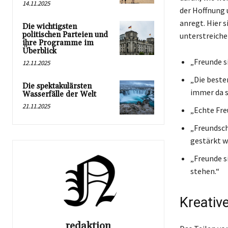
14.11.2025
der Hoffnung 
anregt. Hier s
Die wichtigsten
politischen Parteien und
unterstreiche
ihre Programme im
Überblick
„Freunde si
12.11.2025
„Die besten
Die spektakulärsten
immer da s
Wasserfälle der Welt
21.11.2025
„Echte Fre
„Freundsch
gestärkt wi
„Freunde s
stehen.“
Kreativ
redaktion