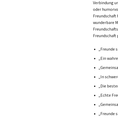
Verbindung un
oder humorvol
Freundschaft h
wunderbare Mö
Freundschaftsb
Freundschaft 
„Freunde si
„Ein wahrer
„Gemeinsam
„In schwer
„Die beste
„Echte Fre
„Gemeinsam
„Freunde si