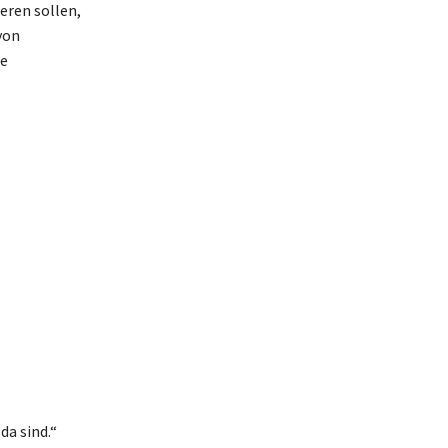
eren sollen,
von
ne
da sind.“