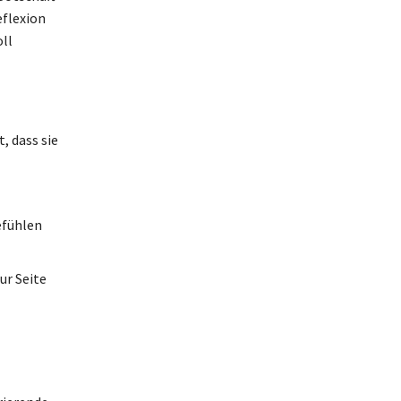
eflexion
oll
, dass sie
efühlen
ur Seite