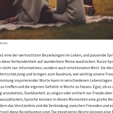
Kurier
ist eine der wertvollsten Beziehungen im Leben, und passende Sp
 diese Verbundenheit auf wunderbare Weise ausdrücken. Kurze Spr
 nicht nur informativen, sondern auch emotionalen Wert. Sie die
Wertschätzung und bringen zum Ausdruck, wie wichtig unsere Freu
ammlung inspirierender Worte kann in verschiedenen Lebenslagen 
zu treffen und die eigenen Gefühle in Worte zu fassen. Egal, ob es
 anzubieten, Dankbarkeit zu zeigen oder einfach nur Freude über 
 auszudrücken, Sprüche können in diesen Momenten eine große B
rdern das Verständnis und die Verbindung zwischen Freunden und e
rtvoll diese Beziehungen sind. Die geeigneten Worte können eine 