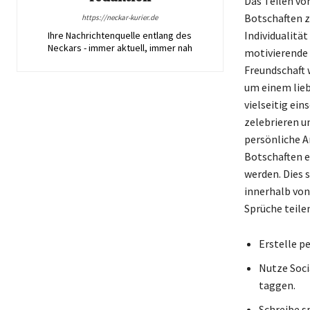
Das Teilen von
Botschaften z
https://neckar-kurier.de
Individualitä
Ihre Nachrichtenquelle entlang des
Neckars - immer aktuell, immer nah
motivierende 
Freundschaft 
um einem lieb
vielseitig ei
zelebrieren u
persönliche A
Botschaften e
werden. Dies 
innerhalb von 
Sprüche teile
Erstelle p
Nutze Soci
taggen.
Schreibe s