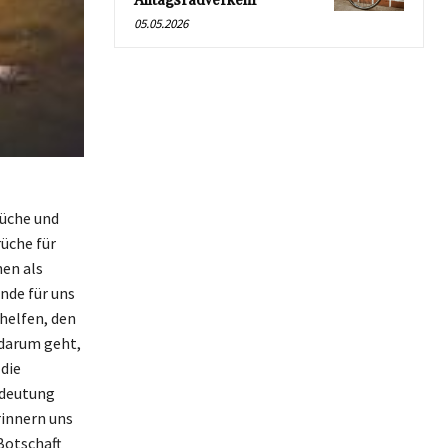
Alltagsradverkehr
05.05.2026
rüche und
üche für
nen als
nde für uns
helfen, den
 darum geht,
die
edeutung
rinnern uns
Botschaft