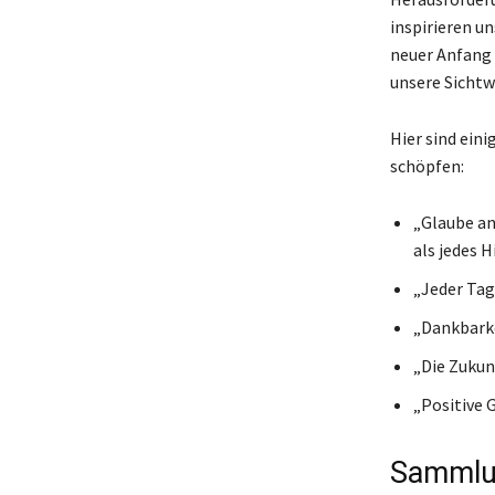
inspirieren un
neuer Anfang 
unsere Sichtw
Hier sind eini
schöpfen:
„Glaube an 
als jedes H
„Jeder Tag
„Dankbarke
„Die Zukun
„Positive 
Sammlun