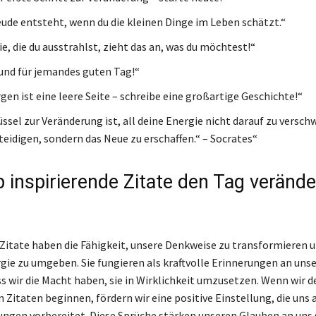
ude entsteht, wenn du die kleinen Dinge im Leben schätzt.“
e, die du ausstrahlst, zieht das an, was du möchtest!“
rund für jemandes guten Tag!“
gen ist eine leere Seite – schreibe eine großartige Geschichte!“
üssel zur Veränderung ist, all deine Energie nicht darauf zu versc
teidigen, sondern das Neue zu erschaffen.“ – Socrates“
 inspirierende Zitate den Tag verände
 Zitate haben die Fähigkeit, unsere Denkweise zu transformieren 
rgie zu umgeben. Sie fungieren als kraftvolle Erinnerungen an un
ss wir die Macht haben, sie in Wirklichkeit umzusetzen. Wenn wir 
 Zitaten beginnen, fördern wir eine positive Einstellung, die uns 
ngen vorbereitet. Diese Sprüche stärken unseren Glauben an uns 