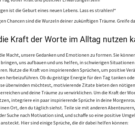
gen ist die Geburt eines neuen Lebens. Lass es strahlen!“
gen Chancen sind die Wurzeln deiner zukünftigen Träume. Greife d
die Kraft der Worte im Alltag nutzen 
ie Macht, unsere Gedanken und Emotionen zu formen. Sie können 
 bringen, uns aufbauen und uns helfen, in schwierigen Situationen
ieren. Nutze die Kraft von inspirierenden Sprüchen, um positive Ve
en herbeizuführen. Ob du geistige Energie für den Tag tanken ode
ise überwinden möchtest, motivierende Zitate bieten den nötige
u erreichen und deine Träume zu verwirklichen. Um die Kraft der Wo
utzen, integriere ein paar inspirierende Sprüche in deine Morgenro
inen Ort, den du täglich siehst. Teile sie mit anderen Abenteurern,
 der Suche nach Motivation sind, und schaffe so eine positive Umge
 ansteckt. Hier sind einige Sprüche, die dir dabei helfen können: