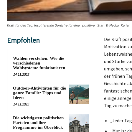
Kraft für den Tag: Inspirierende Sprüche für einen positiven Start © Neckar Kurier
Empfohlen
Die Kraft posi
Motivation zu
Lebensweishei
Wahlen verstehen: Wie die
und Stärke vo
verschiedenen
Wahlsysteme funktionieren
umgeben, scha
14.11.2025
der frühen Ta
Geschichte akt
Outdoor-Aktivitäten für die
fantastischen
ganze Familie: Tipps und
Ideen
einige anrege
14.11.2025
Tag zu mache
Die wichtigsten politischen
„Jeder Tag
Parteien und ihre
Programme im Überblick
„Mut ist de