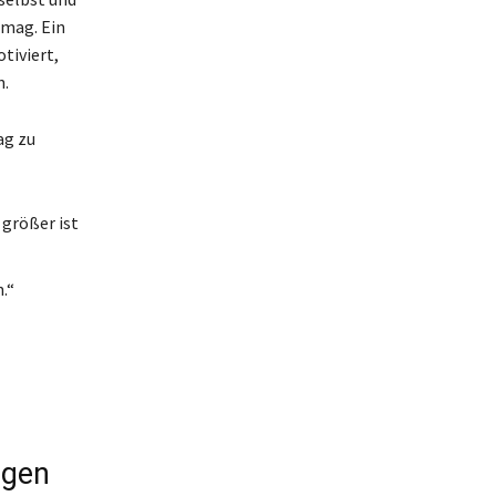
 mag. Ein
tiviert,
n.
ag zu
 größer ist
.“
rgen