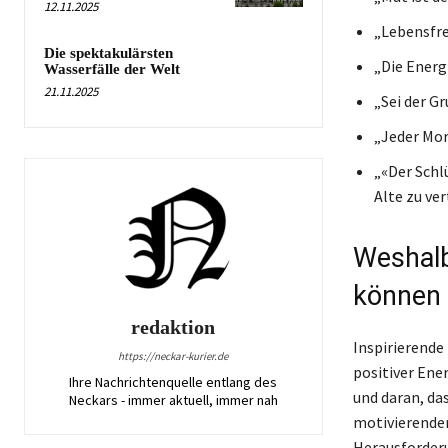
12.11.2025
„Lebensfre
Die spektakulärsten
„Die Energi
Wasserfälle der Welt
21.11.2025
„Sei der G
„Jeder Mor
„«Der Schl
Alte zu ver
Weshalb
können
redaktion
Inspirierende
https://neckar-kurier.de
positiver Ene
Ihre Nachrichtenquelle entlang des
und daran, da
Neckars - immer aktuell, immer nah
motivierenden
Herausforderu