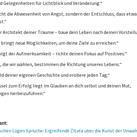
nd Gelegenheiten für Lichtblick und Veränderung.“
icht die Abwesenheit von Angst, sondern der Entschluss, dass etwa
st.“
er Architekt deiner Träume – baue dein Leben nach deinen Vorstell
 bringt neue Möglichkeiten, um deine Ziele zu erreichen.“
olgt der Aufmerksamkeit – richte deinen Fokus auf Positives.“
, die wir wählen, bestimmen die Richtung unseres Lebens.“
eld deiner eigenen Geschichte und erobere jeden Tag.“
ssel zum Erfolg liegt im Glauben an dich selbst und deinen Mut,
gen herbeizuführen.“
ant:
hen Lügen Sprüche: Ergreifende Zitate über die Kunst der Unwah