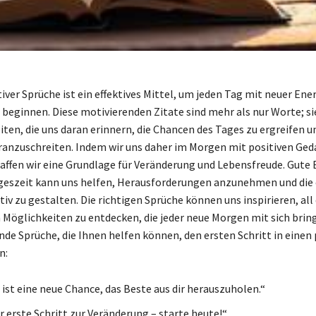
tiver Sprüche ist ein effektives Mittel, um jeden Tag mit neuer Ene
 beginnen. Diese motivierenden Zitate sind mehr als nur Worte; si
ten, die uns daran erinnern, die Chancen des Tages zu ergreifen u
ranzuschreiten. Indem wir uns daher im Morgen mit positiven Ge
ffen wir eine Grundlage für Veränderung und Lebensfreude. Gute 
geszeit kann uns helfen, Herausforderungen anzunehmen und die
iv zu gestalten. Die richtigen Sprüche können uns inspirieren, all 
 Möglichkeiten zu entdecken, die jeder neue Morgen mit sich bring
nde Sprüche, die Ihnen helfen können, den ersten Schritt in einen 
n:
 ist eine neue Chance, das Beste aus dir herauszuholen.“
r erste Schritt zur Veränderung – starte heute!“