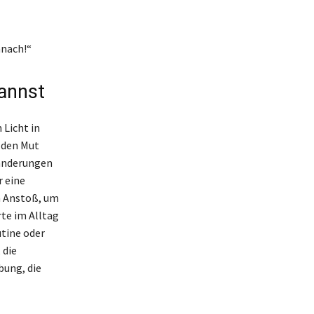
anach!“
kannst
Licht in
 den Mut
ränderungen
r eine
n Anstoß, um
rte im Alltag
utine oder
 die
bung, die