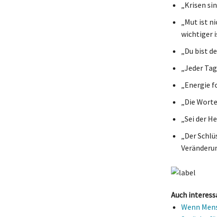
„Krisen si
„Mut ist n
wichtiger i
„Du bist d
„Jeder Tag
„Energie f
„Die Worte
„Sei der H
„Der Schlü
Veränderun
Auch interess
Wenn Mensc