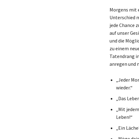
Morgens mit e
Unterschied m
jede Chance z
auf unser Ges
und die Mögli
zu einem neue
Tatendrang in
anregen und 
„Jeder Mor
wieder.“
„Das Leben
„Mit jedem
Leben!“
„Ein Läche
„Möge dein