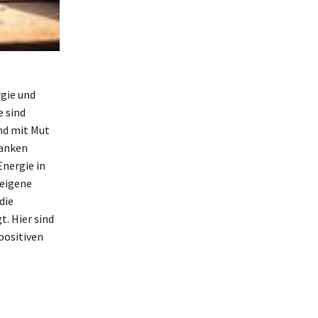
rgie und
e sind
nd mit Mut
danken
Energie in
 eigene
die
t. Hier sind
positiven