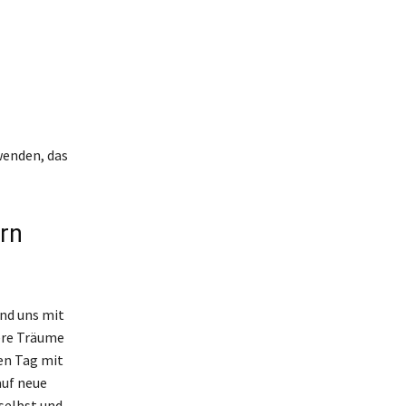
hwenden, das
rn
und uns mit
sere Träume
den Tag mit
auf neue
selbst und