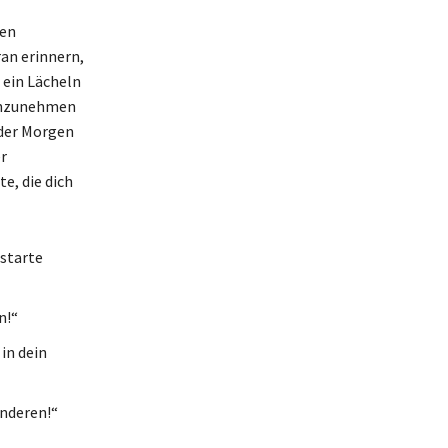
ßen
ran erinnern,
 ein Lächeln
 anzunehmen
eder Morgen
r
e, die dich
 starte
n!“
in dein
anderen!“