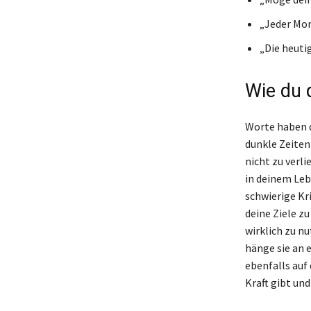
„Jeder Mor
„Die heuti
Wie du 
Worte haben d
dunkle Zeiten
nicht zu verl
in deinem Leb
schwierige Kr
deine Ziele z
wirklich zu n
hänge sie an e
ebenfalls auf
Kraft gibt und