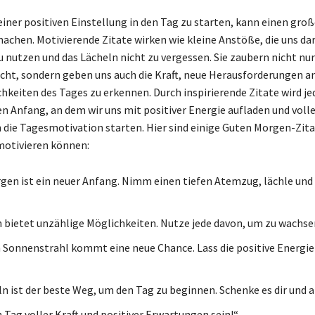
iner positiven Einstellung in den Tag zu starten, kann einen gro
achen. Motivierende Zitate wirken wie kleine Anstöße, die uns da
u nutzen und das Lächeln nicht zu vergessen. Sie zaubern nicht nur
icht, sondern geben uns auch die Kraft, neue Herausforderungen
chkeiten des Tages zu erkennen. Durch inspirierende Zitate wird j
n Anfang, an dem wir uns mit positiver Energie aufladen und volle
 die Tagesmotivation starten. Hier sind einige Guten Morgen-Zitat
motivieren können:
gen ist ein neuer Anfang. Nimm einen tiefen Atemzug, lächle und
 bietet unzählige Möglichkeiten. Nutze jede davon, um zu wachse
 Sonnenstrahl kommt eine neue Chance. Lass die positive Energie 
ln ist der beste Weg, um den Tag zu beginnen. Schenke es dir und 
 Tag voller Kraft und positiver Erwartungen sein!“