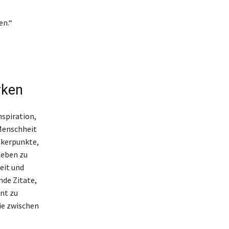
en.“
rken
nspiration,
 Menschheit
nkerpunkte,
Leben zu
eit und
nde Zitate,
nt zu
ie zwischen