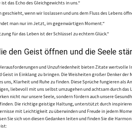
ist das Echo des Gleichgewichts in uns.“
geschieht, wenn wir loslassen und uns dem Fluss des Lebens öffn
indet man nur im Jetzt, im gegenwärtigen Moment.“
zung für das Leben ist der Schlüssel zu echtem Glück.“
die den Geist öffnen und die Seele stä
 Herausforderungen und Unzufriedenheit bieten Zitate wertvolle I
 Geist in Einklang zu bringen. Die Weisheiten großer Denker der
s uns, Klarheit und Ruhe zu finden. Diese Sprüche fungieren als A
igen, liebevoll mit uns selbst umzugehen und achtsam durch das 
ärken nicht nur unsere Seele, sondern fördern auch unsere Gesundh
inden. Die richtige geistige Haltung, unterstützt durch inspiriere
ndernisse mit Leichtigkeit zu überwinden und Freude in jedem Mome
sen Sie sich von diesen Gedanken leiten und finden Sie die Harmon
ist: