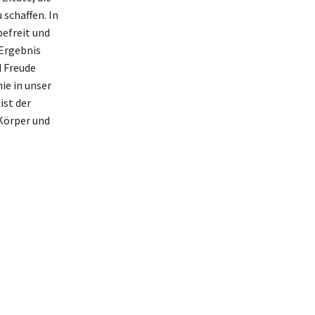
schaffen. In
befreit und
Ergebnis
 Freude
ie in unser
ist der
 Körper und