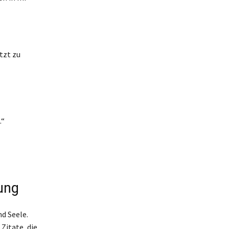
tzt zu
.“
ung
d Seele.
Zitate, die