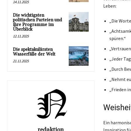
14.11.2025
Leben:
Die wichtigsten
politischen Parteien und
„Die Worte,
ihre Programme im
Überblick
„Achtsamke
12.11.2025
spüren.“
„Vertrauen
Die spektakulärsten
Wasserfälle der Welt
„Jeder Tag
21.11.2025
„Durch Bew
„Nehmt euc
„Frieden i
Weishei
Ein harmonisc
redaktion
Inspiration fü