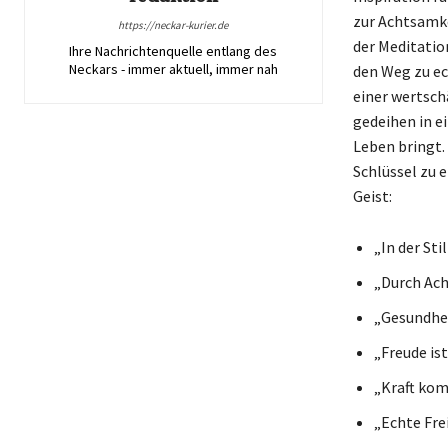
zur Achtsamke
https://neckar-kurier.de
der Meditation
Ihre Nachrichtenquelle entlang des
Neckars - immer aktuell, immer nah
den Weg zu ec
einer wertsch
gedeihen in e
Leben bringt. 
Schlüssel zu 
Geist:
„In der Sti
„Durch Ach
„Gesundhei
„Freude ist
„Kraft kom
„Echte Fre