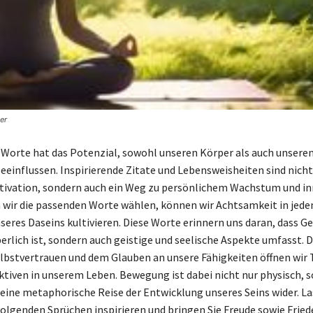
er
 Worte hat das Potenzial, sowohl unseren Körper als auch unseren
beeinflussen. Inspirierende Zitate und Lebensweisheiten sind nicht
tivation, sondern auch ein Weg zu persönlichem Wachstum und i
 wir die passenden Worte wählen, können wir Achtsamkeit in jed
seres Daseins kultivieren. Diese Worte erinnern uns daran, dass G
perlich ist, sondern auch geistige und seelische Aspekte umfasst. 
lbstvertrauen und dem Glauben an unsere Fähigkeiten öffnen wir 
tiven in unserem Leben. Bewegung ist dabei nicht nur physisch, 
 eine metaphorische Reise der Entwicklung unseres Seins wider. La
olgenden Sprüchen inspirieren und bringen Sie Freude sowie Friede