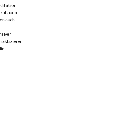
ditation
bzubauen.
ken auch
siver
Praktizieren
die