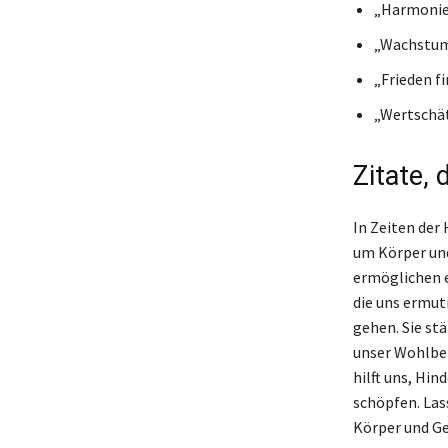
„Harmonie 
„Wachstum 
„Frieden f
„Wertschät
Zitate, 
In Zeiten der
um Körper und
ermöglichen e
die uns ermut
gehen. Sie st
unser Wohlbef
hilft uns, Hi
schöpfen. Las
Körper und Ge