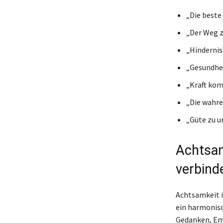
„Die beste 
„Der Weg z
„Hindernis
„Gesundhei
„Kraft kom
„Die wahre
„Güte zu un
Achtsam
verbind
Achtsamkeit i
ein harmonis
Gedanken, Em