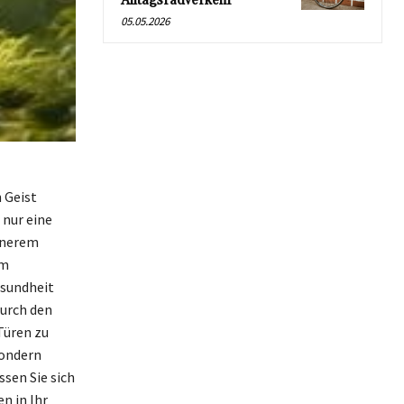
Alltagsradverkehr
05.05.2026
 Geist
 nur eine
nnerem
em
esundheit
Durch den
Türen zu
sondern
ssen Sie sich
n in Ihr