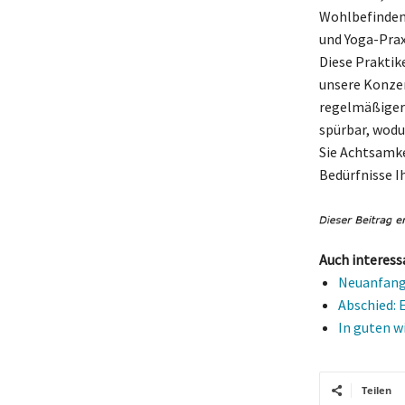
Wohlbefinden 
und Yoga-Prax
Diese Praktik
unsere Konzen
regelmäßiger
spürbar, wodu
Sie Achtsamke
Bedürfnisse I
Auch interess
Neuanfang:
Abschied: 
In guten w
Teilen