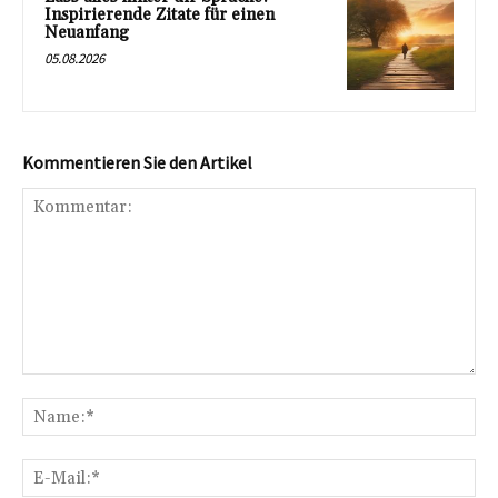
Inspirierende Zitate für einen
Neuanfang
05.08.2026
Kommentieren Sie den Artikel
Kommentar:
Na
E-
Mai