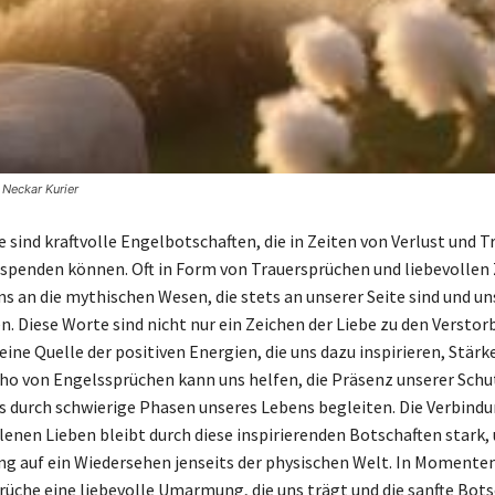
 Neckar Kurier
 sind kraftvolle Engelbotschaften, die in Zeiten von Verlust und T
spenden können. Oft in Form von Trauersprüchen und liebevollen 
ns an die mythischen Wesen, die stets an unserer Seite sind und uns
n. Diese Worte sind nicht nur ein Zeichen der Liebe zu den Verstor
ine Quelle der positiven Energien, die uns dazu inspirieren, Stärk
cho von Engelssprüchen kann uns helfen, die Präsenz unserer Sch
ns durch schwierige Phasen unseres Lebens begleiten. Die Verbindu
lenen Lieben bleibt durch diese inspirierenden Botschaften stark, 
g auf ein Wiedersehen jenseits der physischen Welt. In Momenten
rüche eine liebevolle Umarmung, die uns trägt und die sanfte Bots