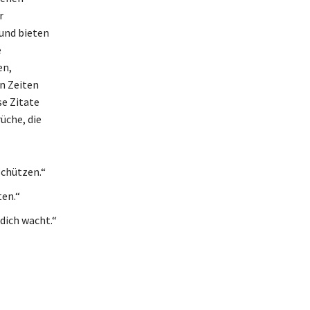
r
 und bieten
e
en,
n Zeiten
e Zitate
üche, die
schützen.“
ten.“
dich wacht.“