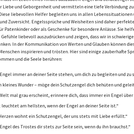
r Liebe und Geborgenheit und vermitteln eine tiefe Verbindung zu
 Diese liebevollen Helfer begleiten uns in allen Lebenssituationen
und Zuversicht. Engelssprüche und Weisheiten sind daher perfekt
ür Patenkinder oder als Geschenke für besondere Anlässe. Sie helf
Gefühle liebevoll auszudrücken und zeigen, dass wir in schwierige
nken. In der Kommunikation von Werten und Glauben können dies
Menschen inspirieren und trösten. Hier sind einige zauberhafte Spr
ommen und die Seele berühren:
Engel immer an deiner Seite stehen, um dich zu begleiten und zu 
in kleines Wunder – möge dein Schutzengel dich behüten und gelei
Welt mal grau erscheint, erinnere dich, dass immer ein Engel über 
 leuchtet am hellsten, wenn der Engel an deiner Seite ist.“
Herzen wohnt ein Schutzengel, der uns stets mit Liebe erfüllt.“
ngel des Trostes dir stets zur Seite sein, wenn du ihn brauchst.“