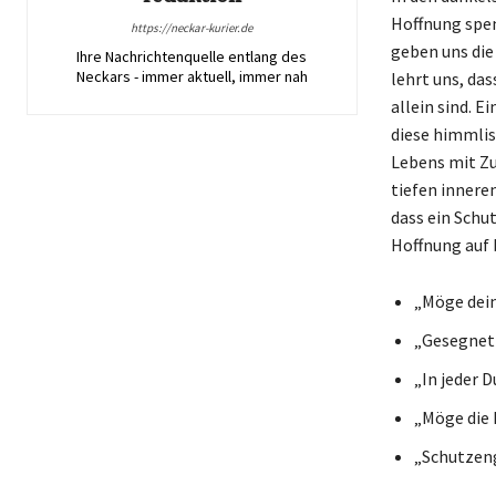
Hoffnung spen
https://neckar-kurier.de
geben uns die
Ihre Nachrichtenquelle entlang des
Neckars - immer aktuell, immer nah
lehrt uns, das
allein sind. 
diese himmlis
Lebens mit Zu
tiefen inneren
dass ein Schu
Hoffnung auf 
„Möge dein
„Gesegnet 
„In jeder D
„Möge die 
„Schutzeng