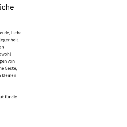
üche
reude, Liebe
legenheit,
en
sowohl
ügen von
ne Geste,
 kleinen
t für die