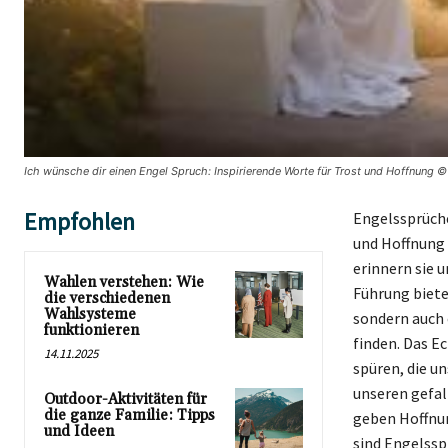
Ich wünsche dir einen Engel Spruch: Inspirierende Worte für Trost und Hoffnung ©
Empfohlen
Engelssprüche
und Hoffnung 
erinnern sie u
Wahlen verstehen: Wie
Führung biete
die verschiedenen
Wahlsysteme
sondern auch e
funktionieren
finden. Das E
14.11.2025
spüren, die u
unseren gefal
Outdoor-Aktivitäten für
die ganze Familie: Tipps
geben Hoffnun
und Ideen
sind Engelssp