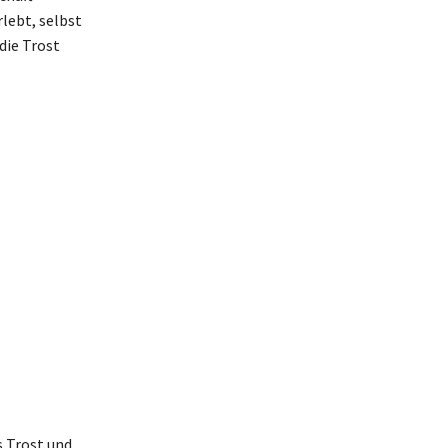
rlebt, selbst
die Trost
s Trost und