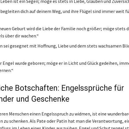
 Leben ist ein Segen; möge es stets in Liebe, Glauben und Zuversi
 begleiten dich auf deinem Weg, und ihre Flügel sind immer weit fü
 neuen Geburt wird die Liebe der Familie noch größer; möge stets 
s über dir wachen.“
n sei gesegnet mit Hoffnung, Liebe und dem stets wachsamen Blic
er Engel wurde geboren; möge er in Licht und Glück gedeihen, im
ernen.“
iche Botschaften: Engelssprüche für
nder und Geschenke
ren Menschen einen Engelsspruch zu widmen, ist eine wunderbare
on zu schenken. Als Pate oder Patin hat man die Verantwortung, e
nfluss im Leben eines Kindes auszuüben. Engel und Schutzengel s