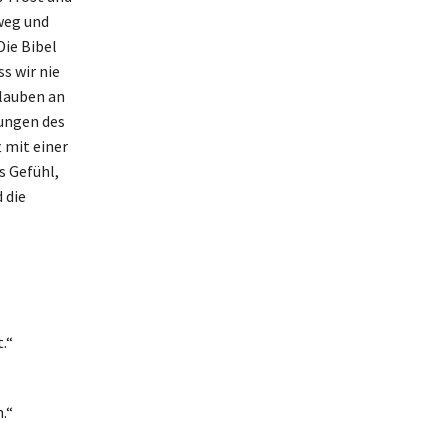
weg und
Die Bibel
ss wir nie
Glauben an
rungen des
 mit einer
s Gefühl,
 die
.“
.“