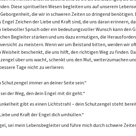
den. Diese spirituellen Wesen begleiten uns auf unserem Lebens
 Geborgenheit, die wir in schweren Zeiten so dringend benötigen. 
s Engel Zeichen der Liebe und Kraft sind, die uns daran erinnern, da
Ein liebevoller Spruch oder ein bedeutungsvoller Wunsch kann den 
chen Begleiter stärken und uns dazu ermutigen, die Herausforde
versicht zu meistern. Wenn wir um Beistand bitten, werden wir oft
 Weisheit beschenkt, die uns hilft, den richtigen Weg zu finden. Da
tzengel über uns wacht, schenkt uns den Mut, weiterzumachen und
bessere Tage nicht zu verlieren.
 Schutzengel immer an deiner Seite sein.“
sei der Weg, den dein Engel mit dir geht.“
unkelheit gibt es einen Lichtstrahl – dein Schutzengel steht bereit
Liebe und Kraft der Engel dich umhüllen.“
el, sei mein Lebensbegleiter und führe mich durch schwere Zeiten