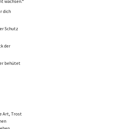
cht wachsen.“
r dich
der Schutz
k der
mer behütet
 Art, Trost
inen
tehen