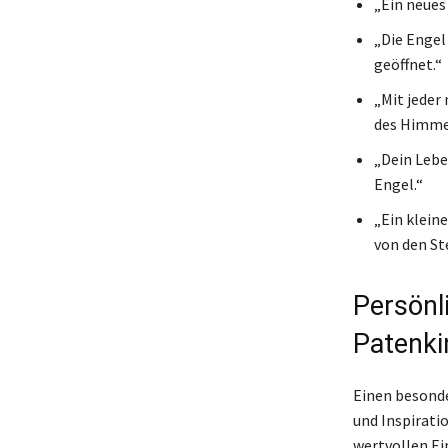
„Ein neues
„Die Engel
geöffnet.“
„Mit jeder
des Himmel
„Dein Lebe
Engel.“
„Ein klein
von den St
Persönl
Patenki
Einen besonde
und Inspirati
wertvollen Ei