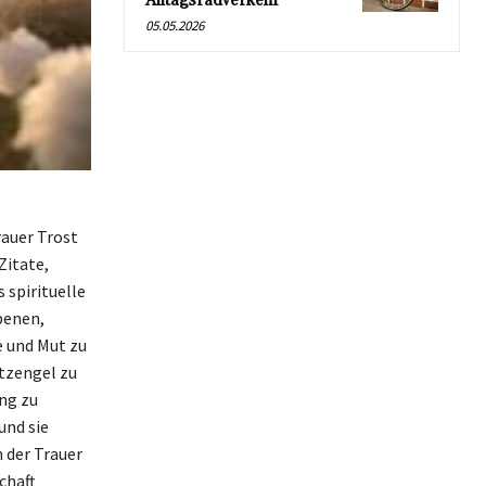
Alltagsradverkehr
05.05.2026
rauer Trost
Zitate,
 spirituelle
benen,
e und Mut zu
utzengel zu
ng zu
und sie
 der Trauer
chaft