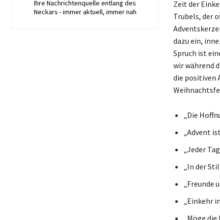
Ihre Nachrichtenquelle entlang des
Zeit der Eink
Neckars - immer aktuell, immer nah
Trubels, der o
Adventskerzen
dazu ein, inn
Spruch ist ein
wir während d
die positiven
Weihnachtsfe
„Die Hoffnu
„Advent ist
„Jeder Tag
„In der Sti
„Freunde u
„Einkehr i
„Möge die 