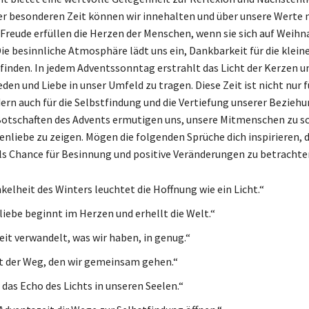
r besonderen Zeit können wir innehalten und über unsere Werte 
Freude erfüllen die Herzen der Menschen, wenn sie sich auf Weih
Die besinnliche Atmosphäre lädt uns ein, Dankbarkeit für die klein
inden. In jedem Adventssonntag erstrahlt das Licht der Kerzen u
eden und Liebe in unser Umfeld zu tragen. Diese Zeit ist nicht nur f
ern auch für die Selbstfindung und die Vertiefung unserer Bezieh
Botschaften des Advents ermutigen uns, unsere Mitmenschen zu s
enliebe zu zeigen. Mögen die folgenden Sprüche dich inspirieren, d
ls Chance für Besinnung und positive Veränderungen zu betrachte
kelheit des Winters leuchtet die Hoffnung wie ein Licht.“
iebe beginnt im Herzen und erhellt die Welt.“
it verwandelt, was wir haben, in genug.“
st der Weg, den wir gemeinsam gehen.“
 das Echo des Lichts in unseren Seelen.“