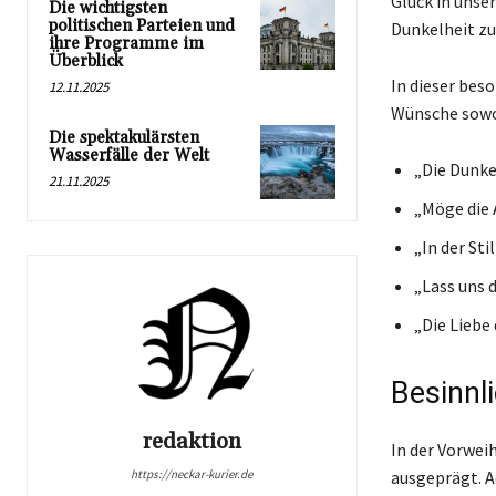
Glück in unse
Die wichtigsten
politischen Parteien und
Dunkelheit zu
ihre Programme im
Überblick
In dieser bes
12.11.2025
Wünsche sowoh
Die spektakulärsten
Wasserfälle der Welt
„Die Dunke
21.11.2025
„Möge die 
„In der Sti
„Lass uns 
„Die Liebe 
Besinnl
redaktion
In der Vorwei
ausgeprägt. A
https://neckar-kurier.de