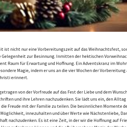
it ist nicht nur eine Vorbereitungszeit auf das Weihnachtsfest, s
e Gelegenheit zur Besinnung. Inmitten der hektischen Vorweihnac
dvent Raum für Erwartung und Hoffnung. Ein Adventskranz im Wo
besondere Magie, indem er uns an die vier Wochen der Vorbereitung 
risti erinnert.
t getragen von der Vorfreude auf das Fest der Liebe und dem Wunsc
chriften und ihre Lehren nachzudenken. Sie lädt uns ein, den Alltag
 die Freude mit der Familie zu teilen. Die besinnlichen Momente d
 Möglichkeit, innezuhalten und über Werte wie Nächstenliebe, Da
ft nachzudenken. Es ist eine Zeit, in der wir die Hoffnung auf Fri