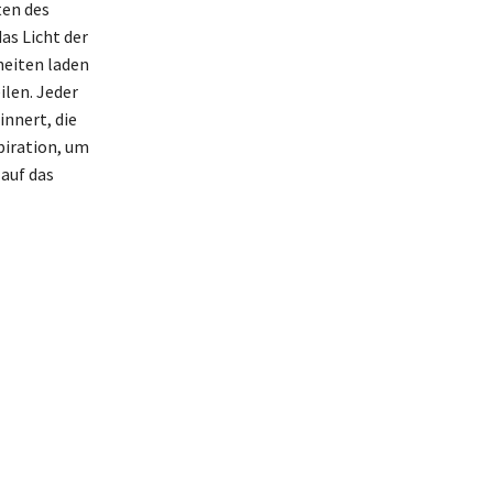
ten des
as Licht der
heiten laden
ilen. Jeder
innert, die
piration, um
auf das