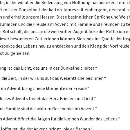
ehr, in der wir über die Bedeutung von Hoffnung nachdenken. Inmit
ft mit der Dunkelheit der kalten Jahreszeit einhergeht, erstrahlt d
 und erhellt unsere Herzen. Diese besinnlichen Sprüche und Weis
ezuhalten und die Freude am Advent mit Familie und Freunden zu te
e Botschaft, die uns an die wertvollen Augenblicke der Reflexion er
ieser besonderen Zeit erleben können. Sie sind eine Quelle der Ins
 Aspekte des Lebens neu zu entdecken und den Klang der Vorfreude 
st zu genießen.
ng ist das Licht, das uns in der Dunkelheit leitet.“
 die Zeit, in der wir uns auf das Wesentliche besinnen.“
 im Advent bringt neue Momente der Freude.“
lle des Advents findet das Herz Frieden und Licht.“
nd Familie sind die wahren Geschenke im Advent.“
m Advent öffnet die Augen für die kleinen Wunder des Lebens.“
Hoffnung, die der Advent bringt, nie erlöschen.“