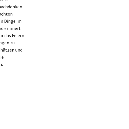
nachdenken.
nachten
en Dinge im
nd erinnert
ür das Feiern
ungen zu
chätzen und
ie
n: