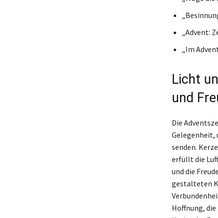
„Besinnung
„Advent: Z
„Im Advent 
Licht u
und Fr
Die Adventsze
Gelegenheit, 
senden. Kerze
erfüllt die Lu
und die Freud
gestalteten K
Verbundenheit
Hoffnung, die