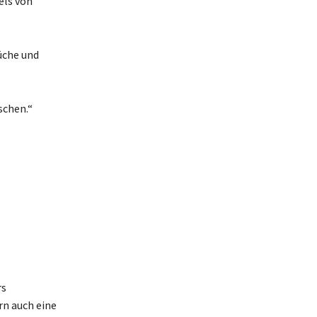
els von
üche und
schen.“
rs
rn auch eine