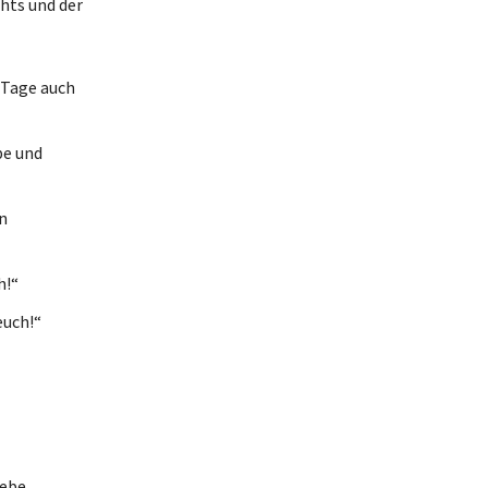
chts und der
 Tage auch
be und
n
h!“
euch!“
d
ebe.