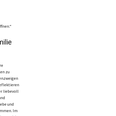
ffnen.“
ilie
re
ken zu
nenzweigen
reflektieren
r liebevoll
und
iebe und
kommen. Im