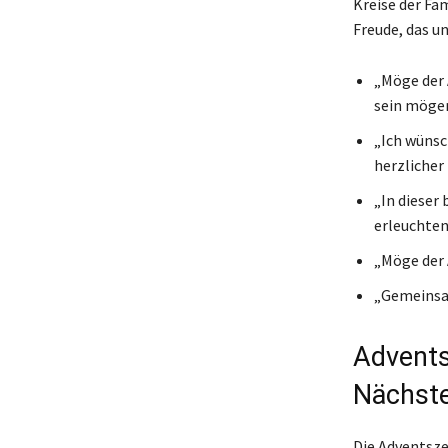
Kreise der Fam
Freude, das un
„Möge der 
sein mögen
„Ich wünsc
herzlicher
„In dieser
erleuchten
„Möge der 
„Gemeinsam
Advents
Nächste
Die Adventsze