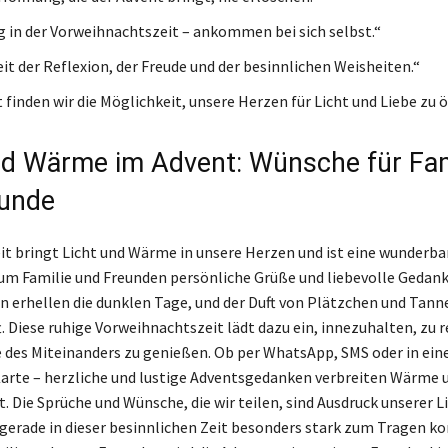
 in der Vorweihnachtszeit – ankommen bei sich selbst.“
eit der Reflexion, der Freude und der besinnlichen Weisheiten.“
finden wir die Möglichkeit, unsere Herzen für Licht und Liebe zu ö
nd Wärme im Advent: Wünsche für Fam
eunde
it bringt Licht und Wärme in unsere Herzen und ist eine wunderba
um Familie und Freunden persönliche Grüße und liebevolle Gedan
n erhellen die dunklen Tage, und der Duft von Plätzchen und Tan
ft. Diese ruhige Vorweihnachtszeit lädt dazu ein, innezuhalten, zu 
e des Miteinanders zu genießen. Ob per WhatsApp, SMS oder in eine
arte – herzliche und lustige Adventsgedanken verbreiten Wärme 
. Die Sprüche und Wünsche, die wir teilen, sind Ausdruck unserer L
 gerade in dieser besinnlichen Zeit besonders stark zum Tragen 