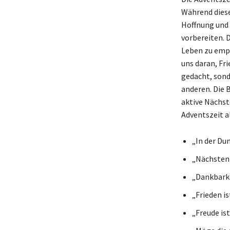
Während diese
Hoffnung und 
vorbereiten. 
Leben zu empf
uns daran, Fri
gedacht, sond
anderen. Die 
aktive Nächst
Adventszeit a
„In der Dun
„Nächstenl
„Dankbarke
„Frieden i
„Freude ist