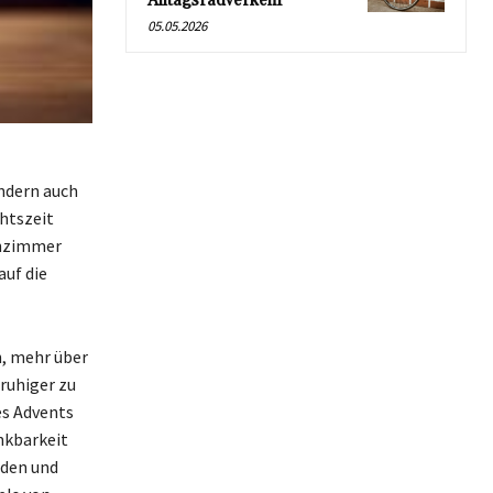
Alltagsradverkehr
05.05.2026
ondern auch
htszeit
hnzimmer
auf die
h, mehr über
 ruhiger zu
es Advents
nkbarkeit
eden und