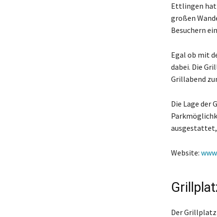
Ettlingen hat 
großen Wander
Besuchern ei
Egal ob mit de
dabei. Die Gri
Grillabend zu
Die Lage der G
Parkmöglichke
ausgestattet,
Website:
www.
Grillpl
Der Grillplatz