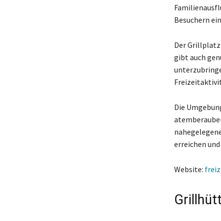
Familienausfl
Besuchern ein
Der Grillplat
gibt auch ge
unterzubringe
Freizeitaktivi
Die Umgebung 
atemberaubend
nahegelegenen
erreichen und
Website:
frei
Grillhü