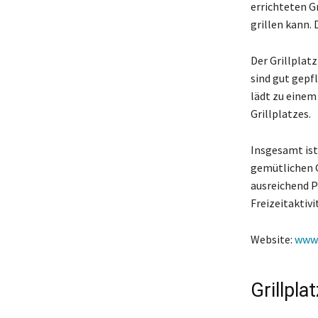
errichteten G
grillen kann. 
Der Grillplatz
sind gut gepf
lädt zu einem 
Grillplatzes.
Insgesamt ist
gemütlichen G
ausreichend Pl
Freizeitaktiv
Website:
www.
Grillpla