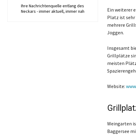
Ihre Nachrichtenquelle entlang des
Ein weiterer 
Neckars - immer aktuell, immer nah
Platz ist sehr
mehrere Grill
Joggen.
Insgesamt bie
Grillplätze s
meisten Plätz
Spazierengeh
Website:
www.
Grillpla
Weingarten is
Baggersee mit