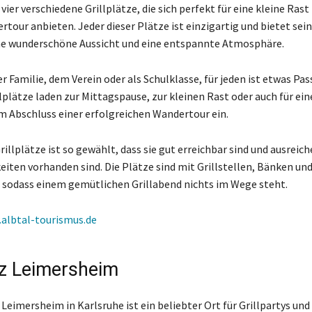
vier verschiedene Grillplätze, die sich perfekt für eine kleine Rast 
tour anbieten. Jeder dieser Plätze ist einzigartig und bietet sei
ne wunderschöne Aussicht und eine entspannte Atmosphäre.
r Familie, dem Verein oder als Schulklasse, für jeden ist etwas Pa
llplätze laden zur Mittagspause, zur kleinen Rast oder auch für ei
m Abschluss einer erfolgreichen Wandertour ein.
rillplätze ist so gewählt, dass sie gut erreichbar sind und ausreic
iten vorhanden sind. Die Plätze sind mit Grillstellen, Bänken un
 sodass einem gemütlichen Grillabend nichts im Wege steht.
albtal-tourismus.de
atz Leimersheim
 Leimersheim in Karlsruhe ist ein beliebter Ort für Grillpartys und