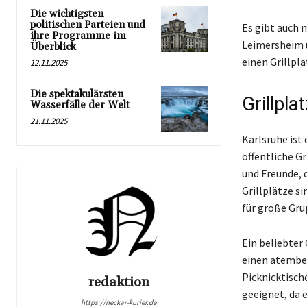
Die wichtigsten
politischen Parteien und
Es gibt auch 
ihre Programme im
Leimersheim u
Überblick
einen Grillpla
12.11.2025
Die spektakulärsten
Grillpla
Wasserfälle der Welt
21.11.2025
Karlsruhe ist 
öffentliche Gr
und Freunde, 
Grillplätze s
für große Gru
Ein beliebter 
einen atember
Picknicktisch
redaktion
geeignet, da e
https://neckar-kurier.de