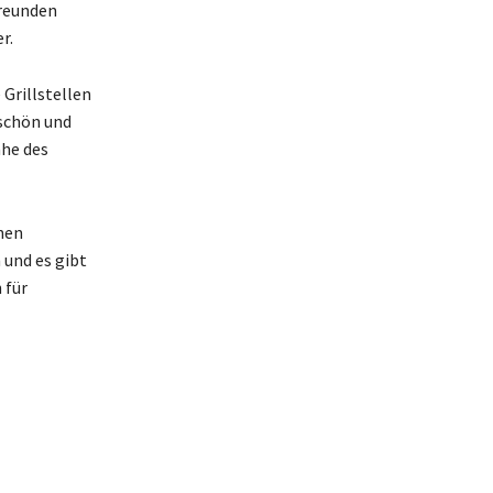
Freunden
r.
 Grillstellen
 schön und
ähe des
nen
 und es gibt
 für