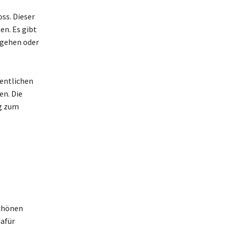
ss. Dieser
en. Es gibt
ngehen oder
fentlichen
en. Die
ng zum
schönen
dafür