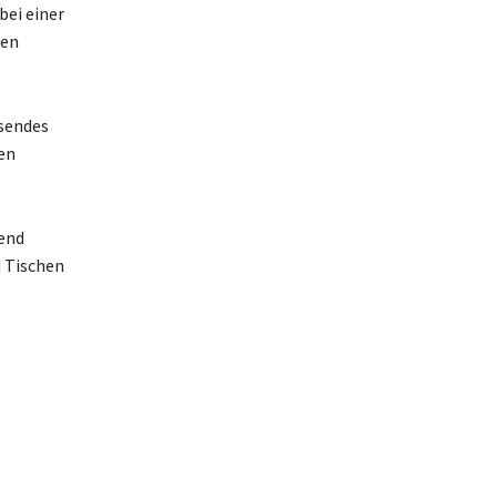
bei einer
nen
ssendes
nen
hend
d Tischen