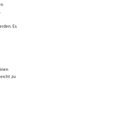
en
.
erden. Es
einen
eicht zu