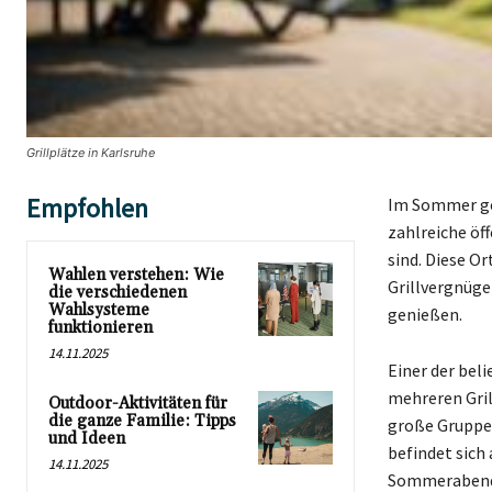
Grillplätze in Karlsruhe
Empfohlen
Im Sommer geh
zahlreiche öff
sind. Diese O
Wahlen verstehen: Wie
Grillvergnüg
die verschiedenen
Wahlsysteme
genießen.
funktionieren
14.11.2025
Einer der beli
mehreren Gril
Outdoor-Aktivitäten für
die ganze Familie: Tipps
große Gruppen.
und Ideen
befindet sich
14.11.2025
Sommerabend