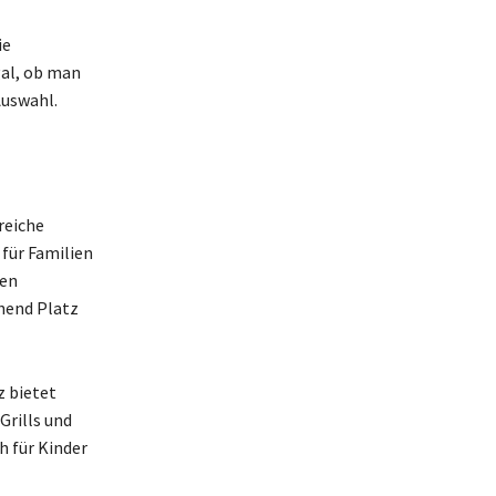
ie
gal, ob man
Auswahl.
reiche
 für Familien
ten
chend Platz
z bietet
Grills und
h für Kinder