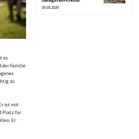
Alltagsradverkehr
05.05.2026
t es
d der Familie
ungenes
htig zu
Er ist mit
 Platz für
llen. Er