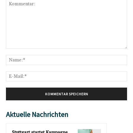
Kommentar:
Na
E-
Mai
Aktuelle Nachrichten
Stuttgart startet Kampagne