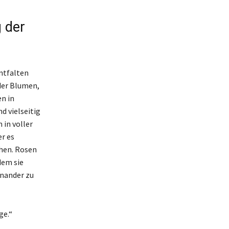
 der
entfalten
 der Blumen,
n in
d vielseitig
 in voller
r es
chen. Rosen
dem sie
inander zu
ge.“