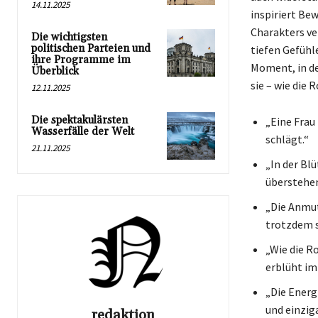
14.11.2025
inspiriert Be
Charakters ve
Die wichtigsten
politischen Parteien und
tiefen Gefühle
ihre Programme im
Moment, in de
Überblick
sie – wie die 
12.11.2025
Die spektakulärsten
„Eine Frau 
Wasserfälle der Welt
schlägt.“
21.11.2025
„In der Blü
überstehen
„Die Anmut
trotzdem s
„Wie die Ro
erblüht im
„Die Energi
und einziga
redaktion