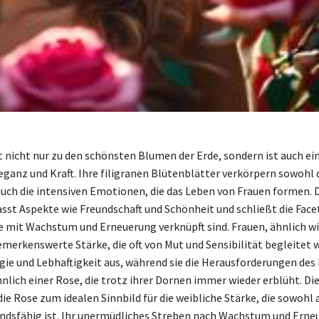
t nicht nur zu den schönsten Blumen der Erde, sondern ist auch ein
eganz und Kraft. Ihre filigranen Blütenblätter verkörpern sowohl 
 auch die intensiven Emotionen, die das Leben von Frauen formen. 
sst Aspekte wie Freundschaft und Schönheit und schließt die Face
ie mit Wachstum und Erneuerung verknüpft sind. Frauen, ähnlich wi
merkenswerte Stärke, die oft von Mut und Sensibilität begleitet wi
gie und Lebhaftigkeit aus, während sie die Herausforderungen des
lich einer Rose, die trotz ihrer Dornen immer wieder erblüht. Di
ie Rose zum idealen Sinnbild für die weibliche Stärke, die sowohl
ndsfähig ist. Ihr unermüdliches Streben nach Wachstum und Erne