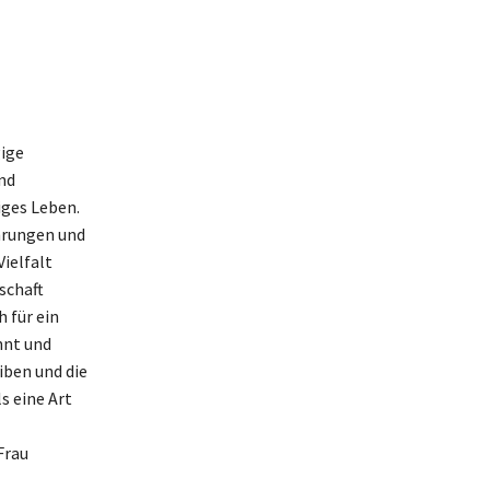
gige
nd
iges Leben.
ahrungen und
Vielfalt
schaft
 für ein
nnt und
eiben und die
s eine Art
Frau