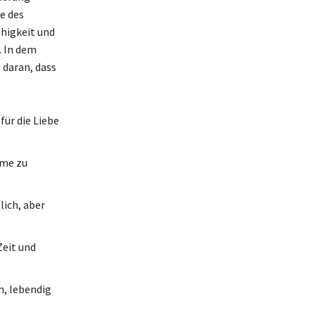
e des
ähigkeit und
. In dem
 daran, dass
für die Liebe
rme zu
lich, aber
Zeit und
h, lebendig