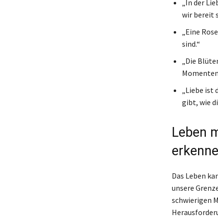
„In der Li
wir bereit 
„Eine Rose
sind.“
„Die Blüte
Momenten, 
„Liebe ist
gibt, wie 
Leben m
erkenn
Das Leben kann
unsere Grenzen
schwierigen 
Herausforderu