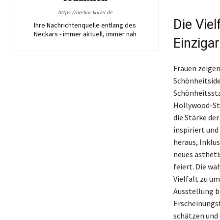
https://neckar-kurier.de
Die Viel
Ihre Nachrichtenquelle entlang des
Neckars - immer aktuell, immer nah
Einzigar
Frauen zeigen
Schönheitside
Schönheitssta
Hollywood-Sta
die Stärke der
inspiriert und
heraus, Inklu
neues ästheti
feiert. Die wa
Vielfalt zu um
Ausstellung be
Erscheinungsf
schätzen und 