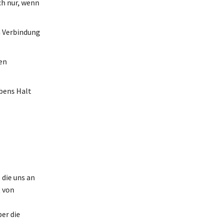
ch nur, wenn
n Verbindung
den
ebens Halt
 die uns an
t von
er die