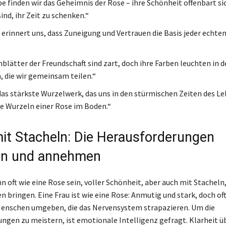
ebe finden wir das Geheimnis der Rose – ihre Schönheit offenbart si
sind, ihr Zeit zu schenken.“
 erinnert uns, dass Zuneigung und Vertrauen die Basis jeder echte
nblätter der Freundschaft sind zart, doch ihre Farben leuchten in 
die wir gemeinsam teilen.“
 das stärkste Wurzelwerk, das uns in den stürmischen Zeiten des L
die Wurzeln einer Rose im Boden.“
it Stacheln: Die Herausforderungen
en und annehmen
 oft wie eine Rose sein, voller Schönheit, aber auch mit Stacheln,
 bringen. Eine Frau ist wie eine Rose: Anmutig und stark, doch of
Menschen umgeben, die das Nervensystem strapazieren. Um die
ngen zu meistern, ist emotionale Intelligenz gefragt. Klarheit üb