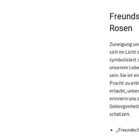
Freunds
Rosen
Zuneigung und
sich im Licht
symbolisiert 
unserem Leben.
sein. Sie ist
Pracht zu erb
erlaubt, unse
erinnern uns 
Geborgenheit 
schätzen.
„Freundscha