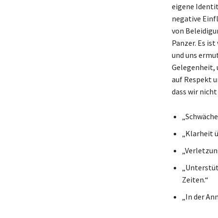
eigene Identi
negative Einf
von Beleidigu
Panzer. Es is
und uns ermut
Gelegenheit, 
auf Respekt u
dass wir nich
„Schwäche 
„Klarheit 
„Verletzung
„Unterstüt
Zeiten.“
„In der An