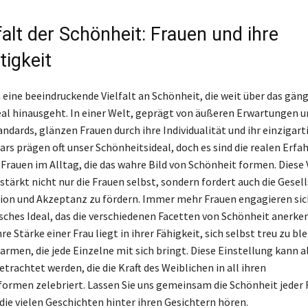
falt der Schönheit: Frauen und ihre
tigkeit
 eine beeindruckende Vielfalt an Schönheit, die weit über das gän
al hinausgeht. In einer Welt, geprägt von äußeren Erwartungen u
ndards, glänzen Frauen durch ihre Individualität und ihr einzigart
rs prägen oft unser Schönheitsideal, doch es sind die realen Erf
 Frauen im Alltag, die das wahre Bild von Schönheit formen. Diese 
 stärkt nicht nur die Frauen selbst, sondern fordert auch die Gesell
sion und Akzeptanz zu fördern. Immer mehr Frauen engagieren sich
sches Ideal, das die verschiedenen Facetten von Schönheit anerke
hre Stärke einer Frau liegt in ihrer Fähigkeit, sich selbst treu zu bl
armen, die jede Einzelne mit sich bringt. Diese Einstellung kann al
trachtet werden, die die Kraft des Weiblichen in all ihren
ormen zelebriert. Lassen Sie uns gemeinsam die Schönheit jeder 
die vielen Geschichten hinter ihren Gesichtern hören.