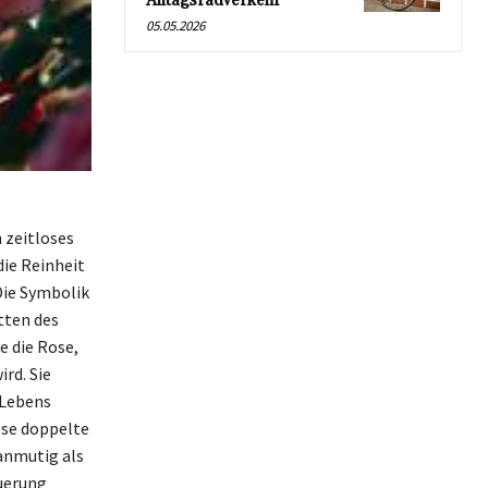
Alltagsradverkehr
05.05.2026
 zeitloses
die Reinheit
Die Symbolik
tten des
e die Rose,
rd. Sie
 Lebens
ese doppelte
 anmutig als
uerung