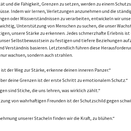
tät und die Fähigkeit, Grenzen zu setzen, werden zu einem Schutz
lüsse. Indem wir lernen, Verletzungen anzunehmen und die ständi
ngen oder Missverständnissen zu verarbeiten, entwickeln wir uns
t wichtig, Unterstützung von Menschen zu suchen, die unser Wach
igen, unsere Stärke zu erkennen. Jedes schmerzhafte Erlebnis ist 
unser Selbstbewusstsein zu festigen und tiefere Beziehungen auf
nd Verständnis basieren. Letztendlich führen diese Herausforderu
t nur wachsen, sondern auch strahlen.
ist der Weg zur Stärke, erkenne deinen inneren Panzer.“
über deine Grenzen ist der erste Schritt zu emotionalem Schutz.“
en sind Stiche, die uns lehren, was wirklich zählt.“
zung von wahrhaftigen Freunden ist der Schutzschild gegen schwi
nehmung unserer Stacheln finden wir die Kraft, zu blühen.“