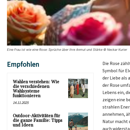
Eine Frau ist wie eine Rose: Sprüche über ihre Anmut und Stärke © Neckar Kurier
Empfohlen
Die Rose zähl
Symbol für El
der Liebe als
Wahlen verstehen: Wie
der Rose umfa
die verschiedenen
Wahlsysteme
Lebens ein, d
funktionieren
zeigen eine be
14.11.2025
strahlen Ener
annehmen, ähn
Outdoor-Aktivitäten für
die ganze Familie: Tipps
Natur macht d
und Ideen
auch widersta