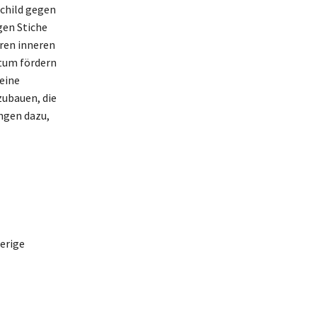
schild gegen
gen Stiche
eren inneren
stum fördern
eine
zubauen, die
ngen dazu,
erige