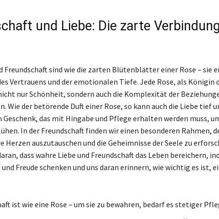
chaft und Liebe: Die zarte Verbindung
 Freundschaft sind wie die zarten Blütenblätter einer Rose – sie 
 des Vertrauens und der emotionalen Tiefe. Jede Rose, als Königin
nicht nur Schönheit, sondern auch die Komplexität der Beziehunge
 Wie der betörende Duft einer Rose, so kann auch die Liebe tief un
 ein Geschenk, das mit Hingabe und Pflege erhalten werden muss, um
lühen. In der Freundschaft finden wir einen besonderen Rahmen, de
re Herzen auszutauschen und die Geheimnisse der Seele zu erfors
daran, dass wahre Liebe und Freundschaft das Leben bereichern, in
und Freude schenken und uns daran erinnern, wie wichtig es ist, e
ft ist wie eine Rose – um sie zu bewahren, bedarf es stetiger Pfle