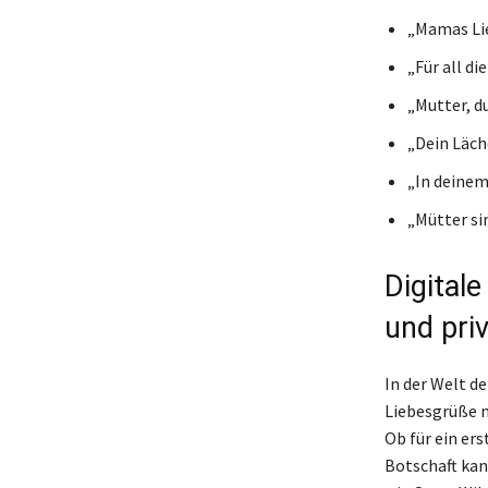
„Mamas Lie
„Für all di
„Mutter, d
„Dein Läch
„In deinem
„Mütter si
Digital
und pri
In der Welt d
Liebesgrüße m
Ob für ein er
Botschaft kan