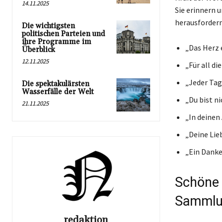
14.11.2025
Sie erinnern u
herausfordernd
Die wichtigsten
politischen Parteien und
ihre Programme im
„Das Herz e
Überblick
12.11.2025
„Für all di
„Jeder Tag
Die spektakulärsten
Wasserfälle der Welt
„Du bist n
21.11.2025
„In deinen
„Deine Lieb
„Ein Danke
Schöne 
Sammlun
redaktion