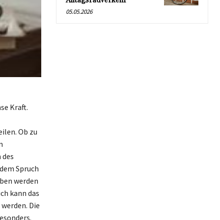
Alltagsradverkehr
05.05.2026
se Kraft.
ilen. Ob zu
n
 des
jedem Spruch
eben werden
uch kann das
 werden. Die
besonders.