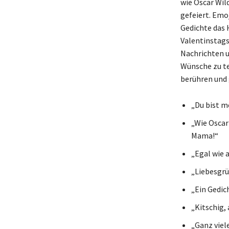
wie Oscar Wil
gefeiert. Emo
Gedichte das 
Valentinstags
Nachrichten u
Wünsche zu te
berühren und 
„Du bist m
„Wie Oscar 
Mama!“
„Egal wie a
„Liebesgrü
„Ein Gedich
„Kitschig,
„Ganz viel