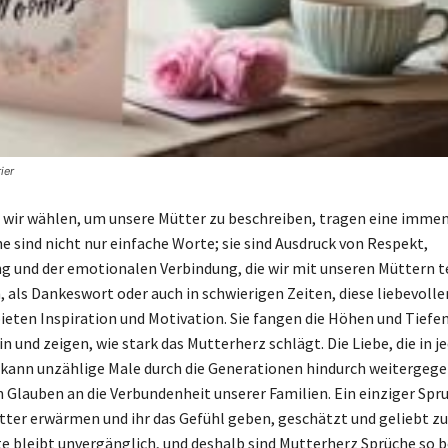
ier
e wir wählen, um unsere Mütter zu beschreiben, tragen eine immen
e sind nicht nur einfache Worte; sie sind Ausdruck von Respekt,
 und der emotionalen Verbindung, die wir mit unseren Müttern te
 als Dankeswort oder auch in schwierigen Zeiten, diese liebevolle
ieten Inspiration und Motivation. Sie fangen die Höhen und Tiefen
n und zeigen, wie stark das Mutterherz schlägt. Die Liebe, die in 
kann unzählige Male durch die Generationen hindurch weitergeg
n Glauben an die Verbundenheit unserer Familien. Ein einziger Spr
tter erwärmen und ihr das Gefühl geben, geschätzt und geliebt zu
te bleibt unvergänglich, und deshalb sind Mutterherz Sprüche so 