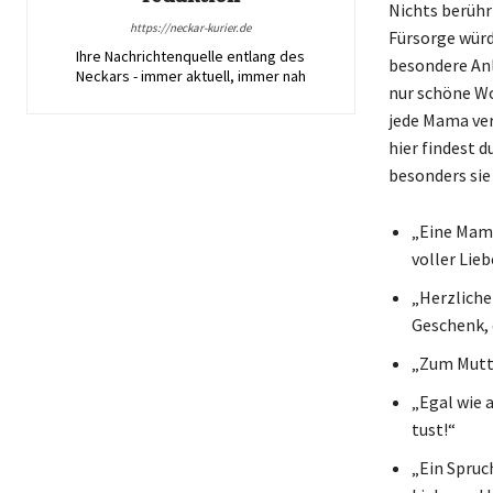
Nichts berühr
https://neckar-kurier.de
Fürsorge würd
Ihre Nachrichtenquelle entlang des
besondere Anl
Neckars - immer aktuell, immer nah
nur schöne Wo
jede Mama ver
hier findest d
besonders sie 
„Eine Mama
voller Lieb
„Herzliche
Geschenk, 
„Zum Mutter
„Egal wie a
tust!“
„Ein Spruch