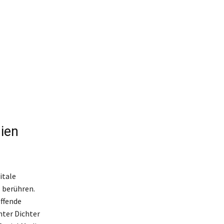
dien
itale
 berühren.
effende
nter Dichter