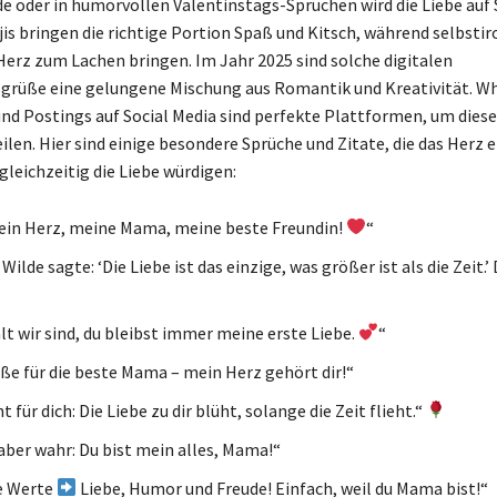
de oder in humorvollen Valentinstags-Sprüchen wird die Liebe auf 
jis bringen die richtige Portion Spaß und Kitsch, während selbstir
Herz zum Lachen bringen. Im Jahr 2025 sind solche digitalen
grüße eine gelungene Mischung aus Romantik und Kreativität. W
nd Postings auf Social Media sind perfekte Plattformen, um diese
ilen. Hier sind einige besondere Sprüche und Zitate, die das Herz 
gleichzeitig die Liebe würdigen:
ein Herz, meine Mama, meine beste Freundin!
“
Wilde sagte: ‘Die Liebe ist das einzige, was größer ist als die Zeit.’
lt wir sind, du bleibst immer meine erste Liebe.
“
ße für die beste Mama – mein Herz gehört dir!“
t für dich: Die Liebe zu dir blüht, solange die Zeit flieht.“
 aber wahr: Du bist mein alles, Mama!“
e Werte
Liebe, Humor und Freude! Einfach, weil du Mama bist!“