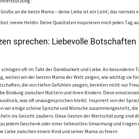
Unterstützung.“
Grüße an die beste Mama – deine Liebe ist ein Licht, das niemals e
bist meine Heldin. Deine Qualitäten inspirieren mich jeden Tag au
zen sprechen: Liebevolle Botschaften 
schlagen oft im Takt der Dankbarkeit und Liebe. An besonderen T
, wollen wir der besten Mama der Welt zeigen, wie wichtig sie für 
tschaften, die von tiefen Gefühlen zeugen, bereiten nicht nur Fre
die Bindung zwischen Müttern und ihren Kindern. Diese emotiona
usdruck, was oft unausgesprochen bleibt. Inspiriert von der Sprac
n wir einige schöne Sprüche und Wünsche zusammengestellt, die 
cheln ins Gesicht zaubern. Diese Gesten der Wertschätzung sind d
u jedem Geschenk oder einer liebevollen Umarmung und tragen da
e Liebe zwischen einem Kind und seiner Mama zu feiern.