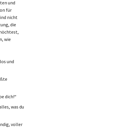
äten und
on für
ind nicht
ung, die
 möchtest,
n, wie
los und
ößte
be dich!“
alles, was du
ndig, voller