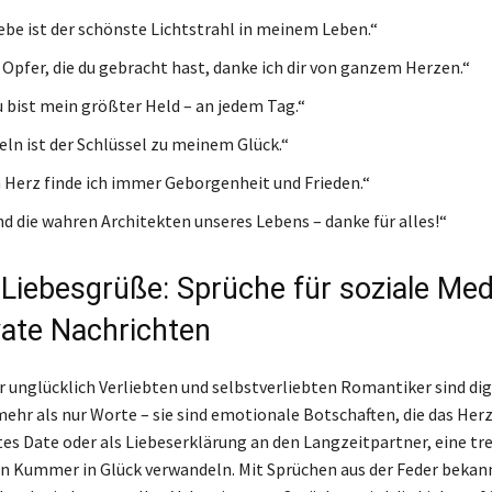
be ist der schönste Lichtstrahl in meinem Leben.“
e Opfer, die du gebracht hast, danke ich dir von ganzem Herzen.“
u bist mein größter Held – an jedem Tag.“
eln ist der Schlüssel zu meinem Glück.“
 Herz finde ich immer Geborgenheit und Frieden.“
nd die wahren Architekten unseres Lebens – danke für alles!“
e Liebesgrüße: Sprüche für soziale Me
vate Nachrichten
er unglücklich Verliebten und selbstverliebten Romantiker sind dig
ehr als nur Worte – sie sind emotionale Botschaften, die das Herz
stes Date oder als Liebeserklärung an den Langzeitpartner, eine tr
n Kummer in Glück verwandeln. Mit Sprüchen aus der Feder bekan