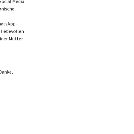
Social Media
onische
hatsApp-
 liebevollen
einer Mutter
 Danke,