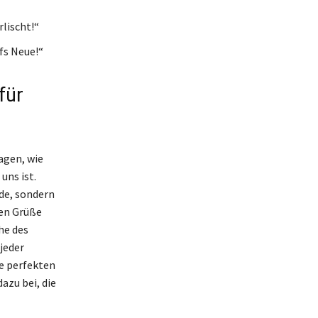
rlischt!“
fs Neue!“
für
agen, wie
uns ist.
ude, sondern
len Grüße
he des
jeder
ie perfekten
zu bei, die