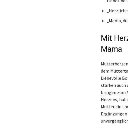
Liebe und 
„Herzliche 
„Mama, du 
Mit Her
Mama
Mutterherzen 
dem Muttertag
Liebevolle Bo
stärken auch 
bringen zum A
Herzens, habe
Mutter ein Lä
Ergänzungen z
unvergänglich