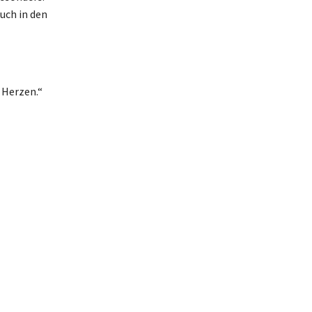
auch in den
n Herzen.“