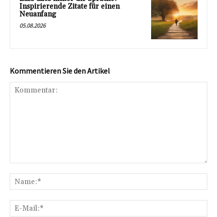
Inspirierende Zitate für einen
Neuanfang
05.08.2026
Kommentieren Sie den Artikel
Kommentar:
Na
E-
Mai