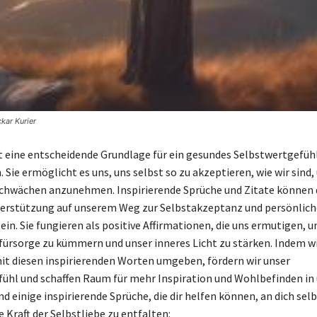
kar Kurier
st eine entscheidende Grundlage für ein gesundes Selbstwertgefüh
Sie ermöglicht es uns, uns selbst so zu akzeptieren, wie wir sind,
chwächen anzunehmen. Inspirierende Sprüche und Zitate können 
terstützung auf unserem Weg zur Selbstakzeptanz und persönlic
ein. Sie fungieren als positive Affirmationen, die uns ermutigen, 
fürsorge zu kümmern und unser inneres Licht zu stärken. Indem wi
t diesen inspirierenden Worten umgeben, fördern wir unser
ühl und schaffen Raum für mehr Inspiration und Wohlbefinden i
ind einige inspirierende Sprüche, die dir helfen können, an dich selb
 Kraft der Selbstliebe zu entfalten: