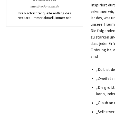
Inspiriert dur
https://neckar-kurier.de
erkennen wir,
Ihre Nachrichtenquelle entlang des
ist das, was u
Neckars - immer aktuell, immer nah
unsere Träume
Die folgenden
zu stärken un
dass jeder Er
Ordnung ist, 
sind.
„Du bist de
„Zweifel s
„Die größt
kann, inde
„Glaub an 
„Selbstver