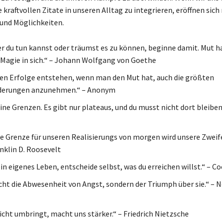
kraftvollen Zitate in unseren Alltag zu integrieren, eröffnen sich
und Möglichkeiten.
 du tun kannst oder träumst es zu können, beginne damit. Mut ha
Magie in sich.“ – Johann Wolfgang von Goethe
en Erfolge entstehen, wenn man den Mut hat, auch die größten
derungen anzunehmen.“ – Anonym
ine Grenzen. Es gibt nur plateaus, und du musst nicht dort bleiben
ge Grenze für unseren Realisierungs von morgen wird unsere Zweif
anklin D. Roosevelt
in eigenes Leben, entscheide selbst, was du erreichen willst.“ – C
icht die Abwesenheit von Angst, sondern der Triumph über sie.“ – 
icht umbringt, macht uns stärker.“ – Friedrich Nietzsche