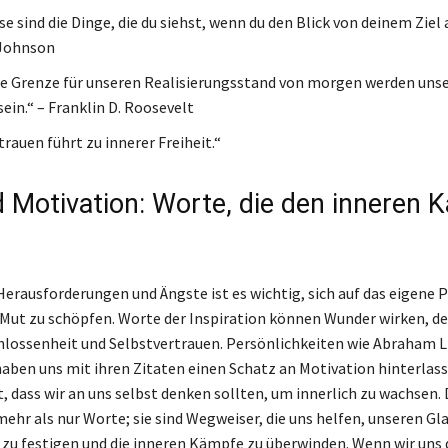
se sind die Dinge, die du siehst, wenn du den Blick von deinem Ziel
 Johnson
ge Grenze für unseren Realisierungsstand von morgen werden unse
ein.“ – Franklin D. Roosevelt
rauen führt zu innerer Freiheit.“
 Motivation: Worte, die den inneren 
 Herausforderungen und Ängste ist es wichtig, sich auf das eigene 
Mut zu schöpfen. Worte der Inspiration können Wunder wirken, de
lossenheit und Selbstvertrauen. Persönlichkeiten wie Abraham L
aben uns mit ihren Zitaten einen Schatz an Motivation hinterlass
, dass wir an uns selbst denken sollten, um innerlich zu wachsen. 
mehr als nur Worte; sie sind Wegweiser, die uns helfen, unseren Gl
 zu festigen und die inneren Kämpfe zu überwinden. Wenn wir uns d