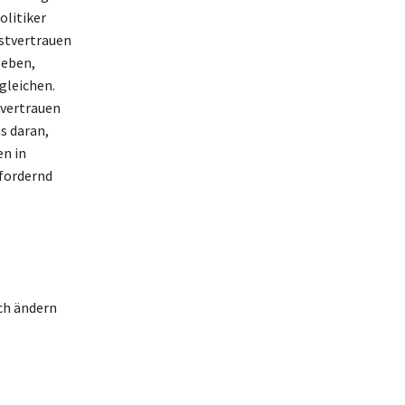
olitiker
bstvertrauen
geben,
gleichen.
tvertrauen
s daran,
en in
sfordernd
ach ändern