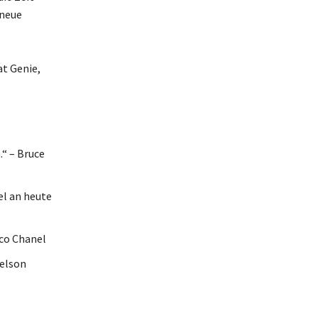
 neue
t Genie,
.“ – Bruce
el an heute
oco Chanel
Nelson