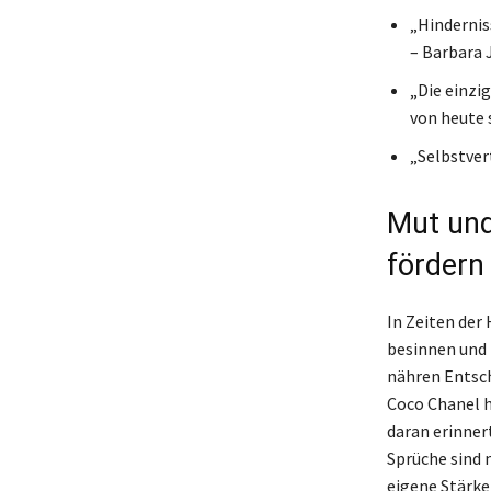
„Hindernis
– Barbara
„Die einzi
von heute s
„Selbstvert
Mut und
fördern
In Zeiten der
besinnen und 
nähren Entsch
Coco Chanel h
daran erinnert
Sprüche sind 
eigene Stärke