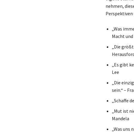
nehmen, diese 
Perspektiven 
„Was immer
Macht und 
„Die größt
Herausfor
„Es gibt ke
Lee
„Die einzi
sein.“ – Fr
„Schaffe de
„Mut ist n
Mandela
„Was uns n