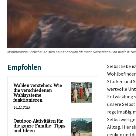
Inspirierende Sprüche: An sich selbst denken für mehr Selbstliebe und Kraft © Nec
Empfohlen
Selbstliebe i
Wohlbefinden. 
Stärken und S
Wahlen verstehen: Wie
wertvolle Un
die verschiedenen
Wahlsysteme
Entwicklung s
funktionieren
unsere Selbst
14.11.2025
regelmäßig mi
Selbstwertgef
Outdoor-Aktivitäten für
die ganze Familie: Tipps
Alltag. Hier s
und Ideen
denken und die