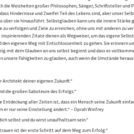
ch die Weisheiten großer Philosophen, Sänger, Schriftsteller und P
 dass Hindernisse und Zweifel Teil des Lebens sind, aber unser Sel
ns über sie hinausführt. Selbstglauben kann uns die innere Stärke 
 zu verfolgen und Ziele zu erreichen, ohne uns mit anderen zu ver
 inspirierenden Zitate dienen als Wegweiser, um das eigene Selbs
d den eigenen Weg mit Entschlossenheit zu gehen. Sie erinnern un
folg mit dem Glauben an uns selbst beginnt und dass es vollkomm
an unsere Fähigkeiten zu glauben, auch wenn die Umstände herau
r Architekt deiner eigenen Zukunft.“
ind die großen Saboteure des Erfolgs.“
e Entdeckung aller Zeiten ist, dass ein Mensch seine Zukunft einf
m er nur seine Einstellung ändert.“ – Oprah Winfrey
dich selbst und du wirst unaufhaltsam sein.“
trauen ist der erste Schritt auf dem Weg zum Erfolg.“