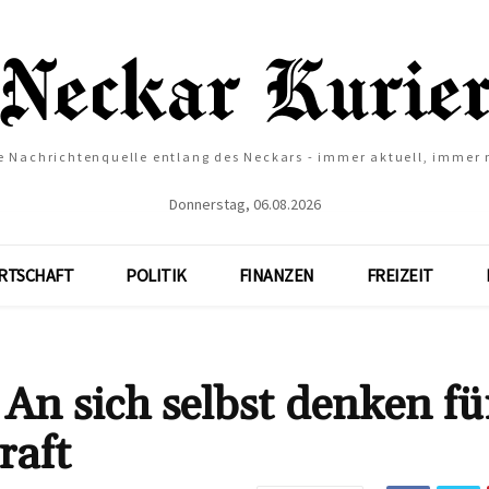
e Nachrichtenquelle entlang des Neckars - immer aktuell, immer
Donnerstag, 06.08.2026
RTSCHAFT
POLITIK
FINANZEN
FREIZEIT
An sich selbst denken fü
raft