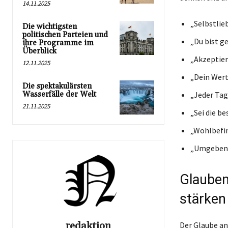
14.11.2025
„Selbstlie
Die wichtigsten
politischen Parteien und
„Du bist ge
ihre Programme im
Überblick
„Akzeptiere
12.11.2025
„Dein Wert
Die spektakulärsten
Wasserfälle der Welt
„Jeder Tag
21.11.2025
„Sei die b
„Wohlbefin
„Umgeben d
Glauben 
stärken
redaktion
Der Glaube an 