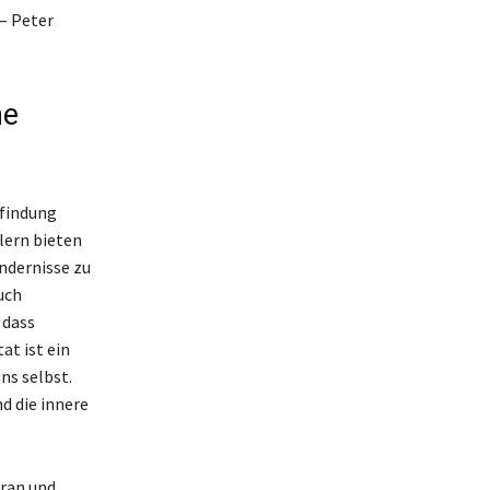
 – Peter
ne
tfindung
lern bieten
indernisse zu
uch
 dass
at ist ein
ns selbst.
nd die innere
oran und