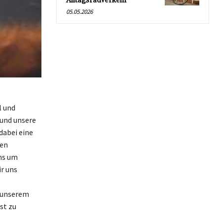
Alltagsradverkehr
05.05.2026
l und
 und unsere
dabei eine
hen
uns um
r uns
n unserem
st zu