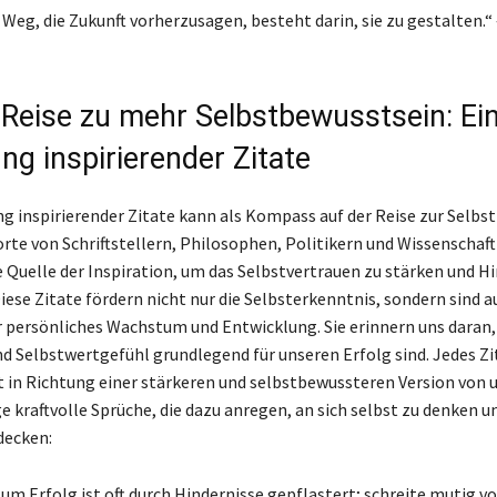
 Weg, die Zukunft vorherzusagen, besteht darin, sie zu gestalten.“
 Reise zu mehr Selbstbewusstsein: Ei
g inspirierender Zitate
 inspirierender Zitate kann als Kompass auf der Reise zur Selbs
orte von Schriftstellern, Philosophen, Politikern und Wissenschaft
e Quelle der Inspiration, um das Selbstvertrauen zu stärken und H
iese Zitate fördern nicht nur die Selbsterkenntnis, sondern sind a
 persönliches Wachstum und Entwicklung. Sie erinnern uns daran,
nd Selbstwertgefühl grundlegend für unseren Erfolg sind. Jedes Zit
tt in Richtung einer stärkeren und selbstbewussteren Version von u
ge kraftvolle Sprüche, die dazu anregen, an sich selbst zu denken u
decken:
um Erfolg ist oft durch Hindernisse gepflastert; schreite mutig v