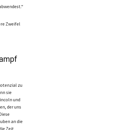
 abwendest.“
re Zweifel
Kampf
Potenzial zu
nn sie
incoln und
en, der uns
Diese
auben an die
ie Zeit