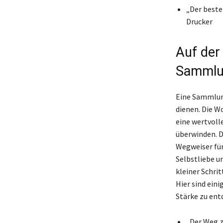
„Der beste
Drucker
Auf der
Sammlun
Eine Sammlung
dienen. Die W
eine wertvoll
überwinden. D
Wegweiser für
Selbstliebe u
kleiner Schri
Hier sind eini
Stärke zu ent
„Der Weg z