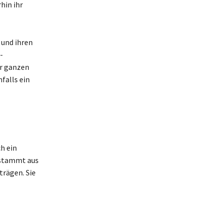
hin ihr
 und ihren
-
er ganzen
falls ein
h ein
 stammt aus
rägen. Sie