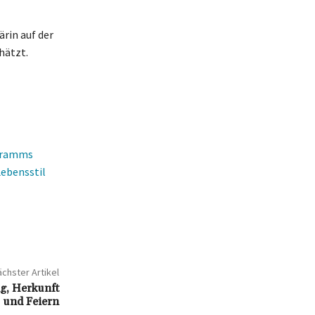
rin auf der
hätzt.
ogramms
Lebensstil
chster Artikel
g, Herkunft
und Feiern