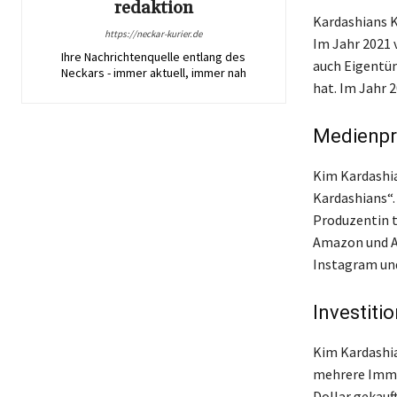
redaktion
Kardashians K
https://neckar-kurier.de
Im Jahr 2021 v
Ihre Nachrichtenquelle entlang des
auch Eigentüm
Neckars - immer aktuell, immer nah
hat. Im Jahr 
Medienpr
Kim Kardashia
Kardashians“.
Produzentin t
Amazon und Ad
Instagram un
Investiti
Kim Kardashia
mehrere Immobi
Dollar gekauf