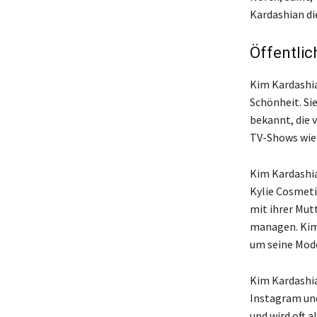
Kardashian di
Öffentli
Kim Kardashia
Schönheit. Si
bekannt, die 
TV-Shows wie 
Kim Kardashi
Kylie Cosmeti
mit ihrer Mut
managen. Kim
um seine Mode
Kim Kardashia
Instagram und
und wird oft 