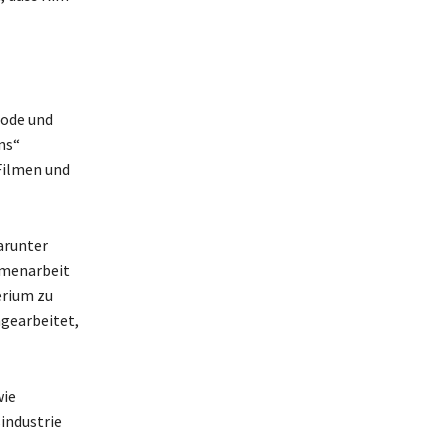
Mode und
ns“
Filmen und
arunter
mmenarbeit
erium zu
gearbeitet,
wie
industrie