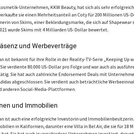
osmetik-Unternehmen, KKW Beauty, hat sich als sehr erfolgreich
erkaufte sie einen Mehrheitsanteil an Coty für 200 Millionen US-Dol
erin von Skims, einer Bekleidungsmarke, die sich auf Shapewear s
2021 wurde Skims mit 4 Milliarden US-Dollar bewertet.
äsenz und Werbeverträge
n ist bekannt für ihre Rolle in der Reality-TV-Serie „Keeping Up w
 Sie verdiente 80.000 US-Dollar pro Folge und war auch als ausfüh
ätig. Sie hat auch zahlreiche Endorsement Deals mit Unternehme
idas abgeschlossen. Sie verdient auch beträchtliche Werbeeinn
d anderen Social-Media-Plattformen.
onen und Immobilien
n ist auch eine erfolgreiche Investorin und Immobilienbesitzerin.
lien in Kalifornien, darunter eine Villa in Bel Air, die sie für 18 M
t hat. Sie hat auch in verschiedene Unternehmen investiert, darunt