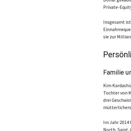
Private-Equit
Insgesamt ist
Einnahmequell
sie zur Millia
Persönl
Familie 
Kim Kardashia
Tochter von K
drei Geschwis
mütterlichers
Im Jahr 2014 
North, Saint,