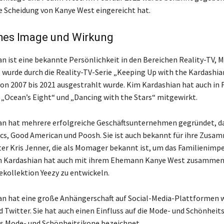
e Scheidung von Kanye West eingereicht hat.
ches Image und Wirkung
n ist eine bekannte Persönlichkeit in den Bereichen Reality-TV, 
e wurde durch die Reality-TV-Serie „Keeping Up with the Kardashia
von 2007 bis 2021 ausgestrahlt wurde. Kim Kardashian hat auch in 
„Ocean’s Eight“ und „Dancing with the Stars“ mitgewirkt.
an hat mehrere erfolgreiche Geschäftsunternehmen gegründet, d
cs, Good American und Poosh. Sie ist auch bekannt für ihre Zusa
ter Kris Jenner, die als Momager bekannt ist, um das Familienimp
 Kardashian hat auch mit ihrem Ehemann Kanye West zusammen
kollektion Yeezy zu entwickeln.
n hat eine große Anhängerschaft auf Social-Media-Plattformen 
 Twitter. Sie hat auch einen Einfluss auf die Mode- und Schönheits
als Mode- und Schönheitsikone bezeichnet.