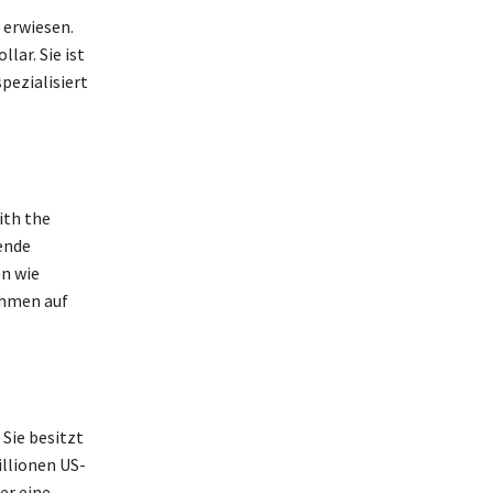
 erwiesen.
lar. Sie ist
pezialisiert
ith the
rende
n wie
ahmen auf
 Sie besitzt
illionen US-
er eine