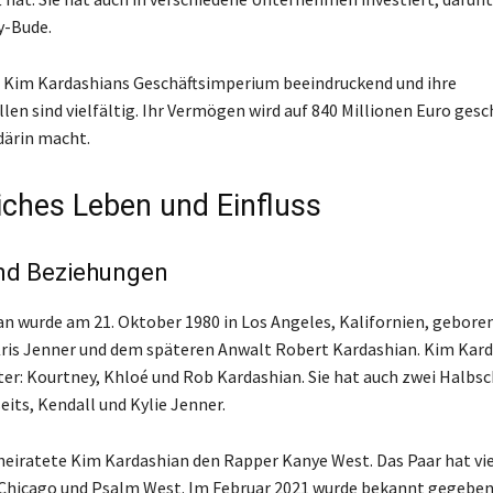
y-Bude.
 Kim Kardashians Geschäftsimperium beeindruckend und ihre
en sind vielfältig. Ihr Vermögen wird auf 840 Millionen Euro gesc
rdärin macht.
iches Leben und Einfluss
und Beziehungen
n wurde am 21. Oktober 1980 in Los Angeles, Kalifornien, geboren. 
ris Jenner und dem späteren Anwalt Robert Kardashian. Kim Kard
ter: Kourtney, Khloé und Rob Kardashian. Sie hat auch zwei Halbs
eits, Kendall und Kylie Jenner.
heiratete Kim Kardashian den Rapper Kanye West. Das Paar hat vie
 Chicago und Psalm West. Im Februar 2021 wurde bekannt gegeben