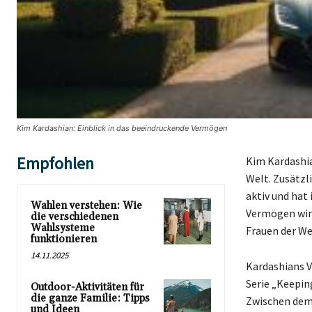
Kim Kardashian: Einblick in das beeindruckende Vermögen
Empfohlen
Kim Kardashia
Welt. Zusätzl
aktiv und hat
Wahlen verstehen: Wie
Vermögen wird
die verschiedenen
Wahlsysteme
Frauen der We
funktionieren
14.11.2025
Kardashians V
Serie „Keepin
Outdoor-Aktivitäten für
die ganze Familie: Tipps
Zwischen dem 
und Ideen